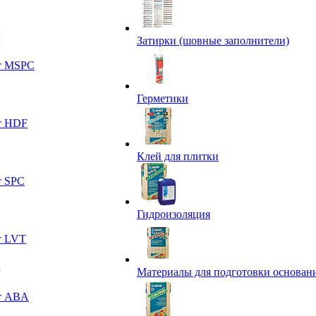
Затирки (шовные заполнители)
т MSPC
Герметики
т HDF
Клей для плитки
т SPC
Гидроизоляция
т LVT
Материалы для подготовки основан
т ABA