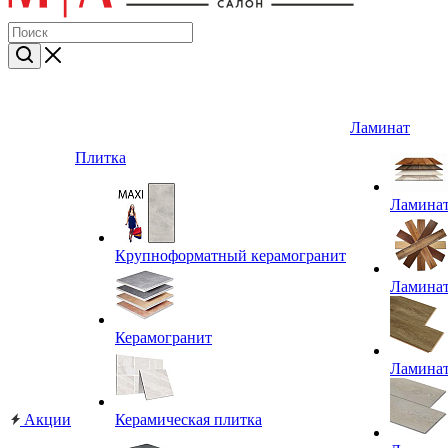
Ламинат
Плитка
Ламина
Крупноформатный керамогранит
Ламина
Керамогранит
Ламина
Акции
Керамическая плитка