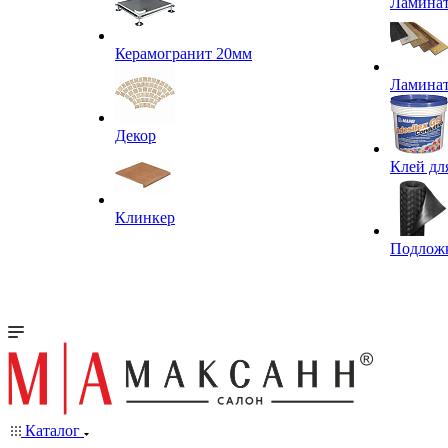
Ламина
Керамогранит 20мм
Ламина
Декор
Клей дл
Клинкер
Подлож
Каталог