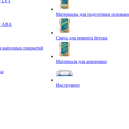
т LVT
Материалы для подготовки основан
т ABA
Смесь для ремонта бетона
я наполных покрытий
Материаля для анкеровки
ка
Инструмент