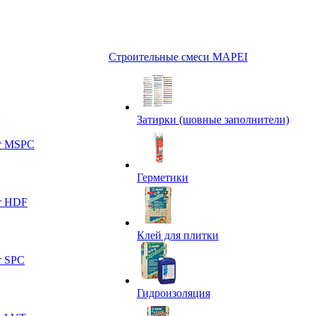
Строительные смеси MAPEI
Затирки (шовные заполнители)
т MSPC
Герметики
т HDF
Клей для плитки
т SPC
Гидроизоляция