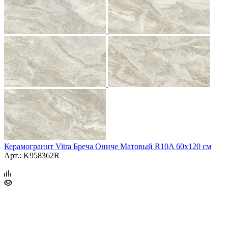
Керамогранит Vitra Бреча Ониче Матовый R10A 60x120 см
Арт.: K958362R