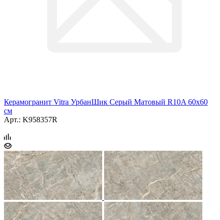
Керамогранит Vitra УрбанШик Серый Матовый R10A 60x60
см
Арт.: K958357R