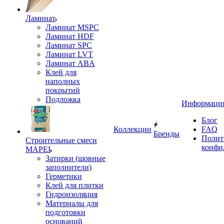
Ламинат
Ламинат MSPC
Ламинат HDF
Ламинат SPC
Ламинат LVT
Ламинат ABA
Клей для
наполных
покрытий
Подложка
Информаци
Блог
Коллекции
FAQ
Бренды
Полит
Строительные смеси
конфи
MAPEI
Затирки (шовные
заполнители)
Герметики
Клей для плитки
Гидроизоляция
Материалы для
подготовки
оснований