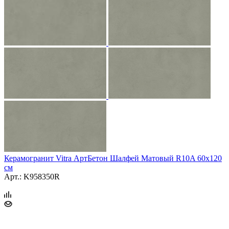
Керамогранит Vitra АртБетон Шалфей Матовый R10A 60x120
см
Арт.: K958350R