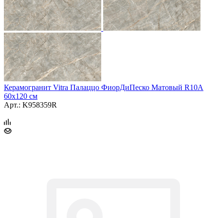
Керамогранит Vitra Палаццо ФиорДиПеско Матовый R10A
60x120 см
Арт.: K958359R