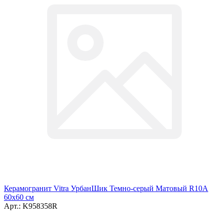
Керамогранит Vitra УрбанШик Темно-серый Матовый R10A
60x60 см
Арт.: K958358R