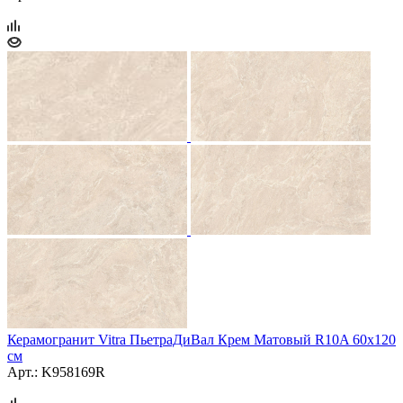
Керамогранит Vitra ПьетраДиВал Крем Матовый R10A 60x120
см
Арт.: K958169R