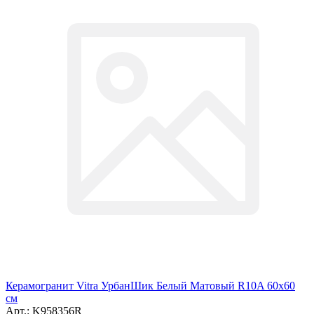
Керамогранит Vitra УрбанШик Белый Матовый R10A 60x60
см
Арт.: K958356R