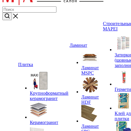
Строительные
MAPEI
Ламинат
Затирки
(шовны
Плитка
заполни
Ламинат
MSPC
Гермет
Крупноформатный
Ламинат
керамогранит
HDF
Клей дл
плитки
Керамогранит
Ламинат