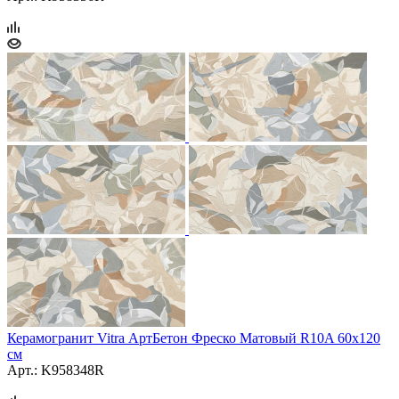
Керамогранит Vitra АртБетон Фреско Матовый R10A 60x120
см
Арт.: K958348R