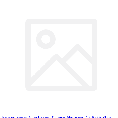
Керамогранит Vitra Баланс Хлопок Матовый R10A 60x60 см