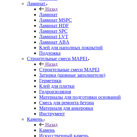
Ламинат
Назад
Ламинат
Ламинат MSPC
Ламинат HDF
Ламинат SPC
Ламинат LVT
Ламинат ABA
Клей для наполных покрытий
Подложка
Строительные смеси MAPEI
Назад
Строительные смеси MAPEI
Затирки (шовные заполнители)
Герметики
Клей для плитки
Гидроизоляция
Материалы для подготовки оснований
Смесь для ремонта бетона
Материаля для анкеровки
Инструмент
Камень
Назад
Камень
Искусственный камень