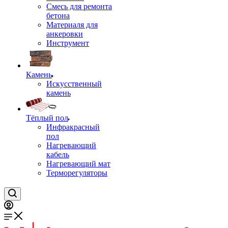
Смесь для ремонта
бетона
Материаля для
анкеровки
Инструмент
Камень
Искусственный
камень
Тёплый пол
Инфракрасный
пол
Нагревающий
кабель
Нагревающий мат
Терморегуляторы