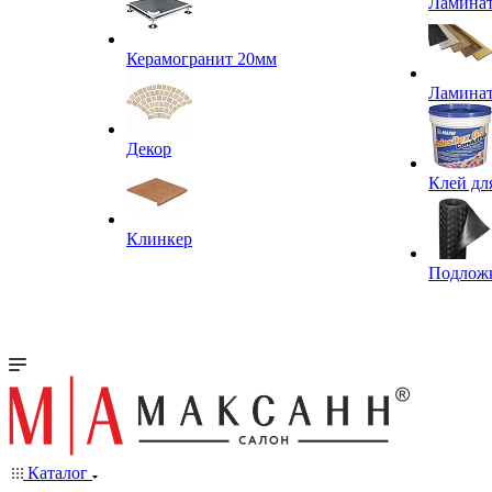
Ламина
Керамогранит 20мм
Ламина
Декор
Клей дл
Клинкер
Подлож
Каталог