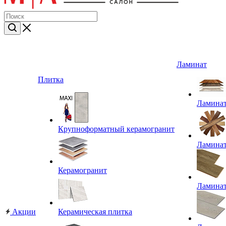
Ламинат
Плитка
Ламина
Крупноформатный керамогранит
Ламина
Керамогранит
Ламина
Акции
Керамическая плитка