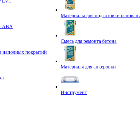
т LVT
Материалы для подготовки основан
т ABA
Смесь для ремонта бетона
я наполных покрытий
Материаля для анкеровки
ка
Инструмент