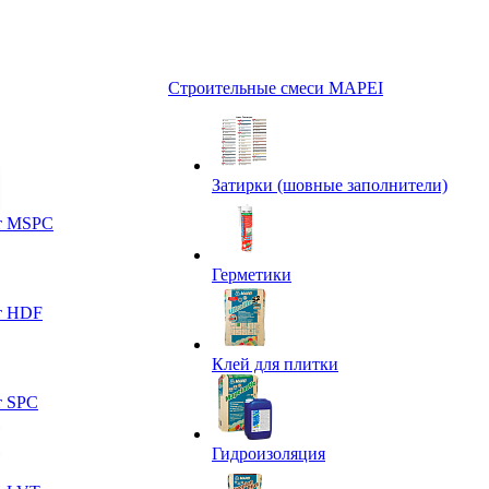
Строительные смеси MAPEI
Затирки (шовные заполнители)
т MSPC
Герметики
т HDF
Клей для плитки
т SPC
Гидроизоляция