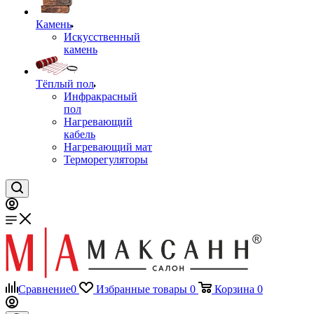
Камень
Искусственный
камень
Тёплый пол
Инфракрасный
пол
Нагревающий
кабель
Нагревающий мат
Терморегуляторы
Сравнение
0
Избранные товары
0
Корзина
0