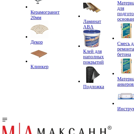
Матери
для
Керамогранит
подгото
20мм
основа
Ламинат
ABA
Декор
Смесь д
ремонта
Клей для
бетона
наполных
покрытий
Клинкер
Материа
анкеров
Подложка
Инстру