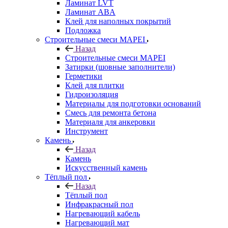
Ламинат LVT
Ламинат ABA
Клей для наполных покрытий
Подложка
Строительные смеси MAPEI
Назад
Строительные смеси MAPEI
Затирки (шовные заполнители)
Герметики
Клей для плитки
Гидроизоляция
Материалы для подготовки оснований
Смесь для ремонта бетона
Материаля для анкеровки
Инструмент
Камень
Назад
Камень
Искусственный камень
Тёплый пол
Назад
Тёплый пол
Инфракрасный пол
Нагревающий кабель
Нагревающий мат