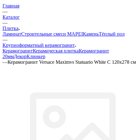
Главная
—
Каталог
—
Плитка
Ламинат
Строительные смеси MAPEI
Камень
Тёплый пол
—
Крупноформатный керамогранит
Керамогранит
Керамическая плитка
Керамогранит
20мм
Декор
Клинкер
—
Керамогранит Versace Maximvs Statuario White C 120x278 см