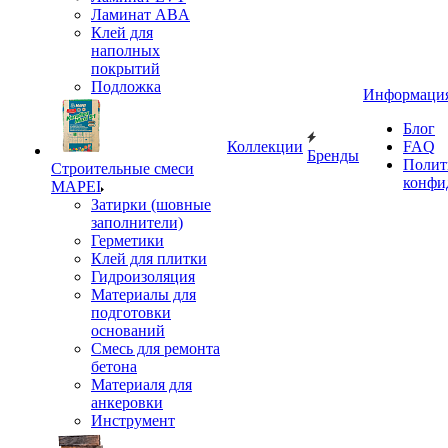
Ламинат ABA
Клей для
наполных
покрытий
Подложка
Информаци
Блог
Коллекции
FAQ
Бренды
Полит
Строительные смеси
конфи
MAPEI
Затирки (шовные
заполнители)
Герметики
Клей для плитки
Гидроизоляция
Материалы для
подготовки
оснований
Смесь для ремонта
бетона
Материаля для
анкеровки
Инструмент