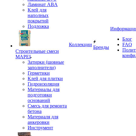
Ламинат ABA
Клей для
наполных
покрытий
Подложка
Информаци
Блог
Коллекции
FAQ
Бренды
Полит
Строительные смеси
конфи
MAPEI
Затирки (шовные
заполнители)
Герметики
Клей для плитки
Гидроизоляция
Материалы для
подготовки
оснований
Смесь для ремонта
бетона
Материаля для
анкеровки
Инструмент