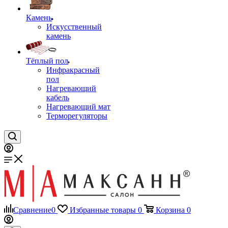
Камень
Искусственный
камень
Тёплый пол
Инфракрасный
пол
Нагревающий
кабель
Нагревающий мат
Терморегуляторы
Сравнение
0
Избранные товары
0
Корзина
0