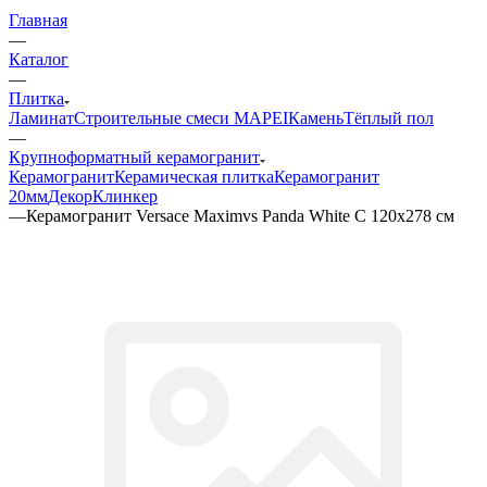
Главная
—
Каталог
—
Плитка
Ламинат
Строительные смеси MAPEI
Камень
Тёплый пол
—
Крупноформатный керамогранит
Керамогранит
Керамическая плитка
Керамогранит
20мм
Декор
Клинкер
—
Керамогранит Versace Maximvs Panda White C 120x278 см