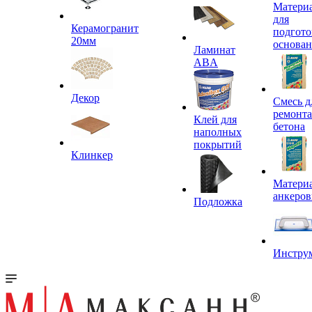
Матери
для
Керамогранит
подгото
20мм
основа
Ламинат
ABA
Декор
Смесь д
ремонта
Клей для
бетона
наполных
покрытий
Клинкер
Материа
анкеров
Подложка
Инстру