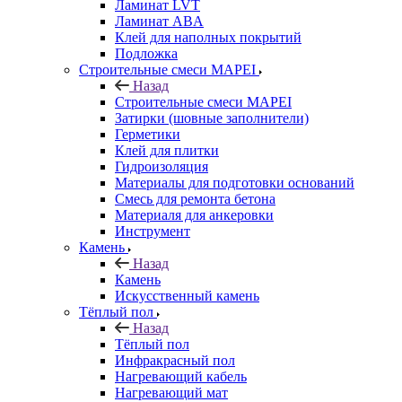
Ламинат LVT
Ламинат ABA
Клей для наполных покрытий
Подложка
Строительные смеси MAPEI
Назад
Строительные смеси MAPEI
Затирки (шовные заполнители)
Герметики
Клей для плитки
Гидроизоляция
Материалы для подготовки оснований
Смесь для ремонта бетона
Материаля для анкеровки
Инструмент
Камень
Назад
Камень
Искусственный камень
Тёплый пол
Назад
Тёплый пол
Инфракрасный пол
Нагревающий кабель
Нагревающий мат