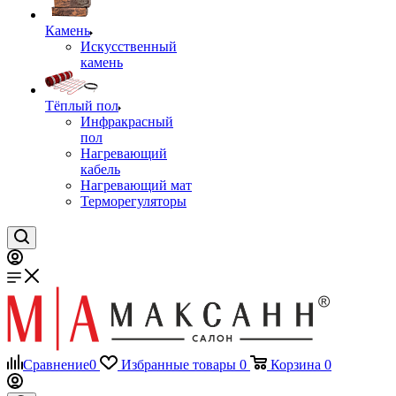
Камень
Искусственный
камень
Тёплый пол
Инфракрасный
пол
Нагревающий
кабель
Нагревающий мат
Терморегуляторы
Сравнение
0
Избранные товары
0
Корзина
0