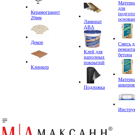
Матери
для
Керамогранит
подгото
20мм
основа
Ламинат
ABA
Декор
Смесь д
ремонта
Клей для
бетона
наполных
покрытий
Клинкер
Материа
анкеров
Подложка
Инстру