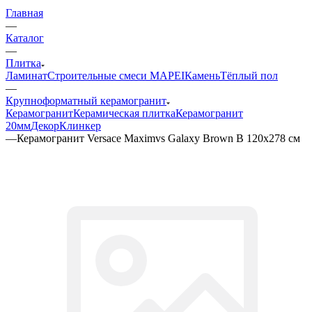
Главная
—
Каталог
—
Плитка
Ламинат
Строительные смеси MAPEI
Камень
Тёплый пол
—
Крупноформатный керамогранит
Керамогранит
Керамическая плитка
Керамогранит
20мм
Декор
Клинкер
—
Керамогранит Versace Maximvs Galaxy Brown B 120x278 см