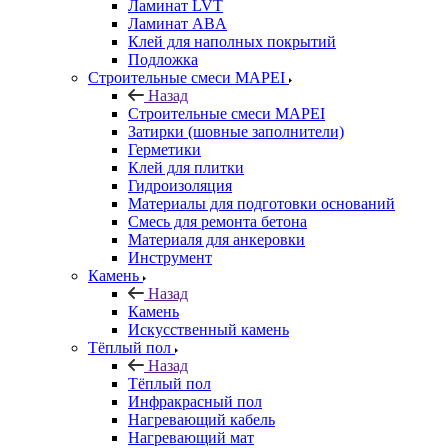
Ламинат LVT
Ламинат ABA
Клей для наполных покрытий
Подложка
Строительные смеси MAPEI
Назад
Строительные смеси MAPEI
Затирки (шовные заполнители)
Герметики
Клей для плитки
Гидроизоляция
Материалы для подготовки оснований
Смесь для ремонта бетона
Материаля для анкеровки
Инструмент
Камень
Назад
Камень
Искусственный камень
Тёплый пол
Назад
Тёплый пол
Инфракрасный пол
Нагревающий кабель
Нагревающий мат