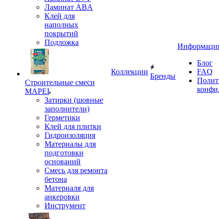
Ламинат ABA
Клей для
наполных
покрытий
Подложка
Информаци
Блог
Коллекции
FAQ
Бренды
Полит
Строительные смеси
конфи
MAPEI
Затирки (шовные
заполнители)
Герметики
Клей для плитки
Гидроизоляция
Материалы для
подготовки
оснований
Смесь для ремонта
бетона
Материаля для
анкеровки
Инструмент