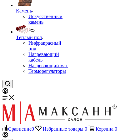
Камень
Искусственный
камень
Тёплый пол
Инфракрасный
пол
Нагревающий
кабель
Нагревающий мат
Терморегуляторы
Сравнение
0
Избранные товары
0
Корзина
0