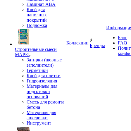
Ламинат ABA
Клей для
наполных
покрытий
Подложка
Информаци
Блог
Коллекции
FAQ
Бренды
Полит
Строительные смеси
конфи
MAPEI
Затирки (шовные
заполнители)
Герметики
Клей для плитки
Гидроизоляция
Материалы для
подготовки
оснований
Смесь для ремонта
бетона
Материаля для
анкеровки
Инструмент