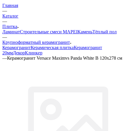
Главная
—
Каталог
—
Плитка
Ламинат
Строительные смеси MAPEI
Камень
Тёплый пол
—
Крупноформатный керамогранит
Керамогранит
Керамическая плитка
Керамогранит
20мм
Декор
Клинкер
—
Керамогранит Versace Maximvs Panda White B 120x278 см