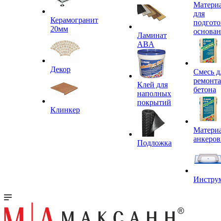
Матери
для
Керамогранит
подгото
20мм
основа
Ламинат
ABA
Декор
Смесь д
ремонта
Клей для
бетона
наполных
покрытий
Клинкер
Материа
анкеров
Подложка
Инстру