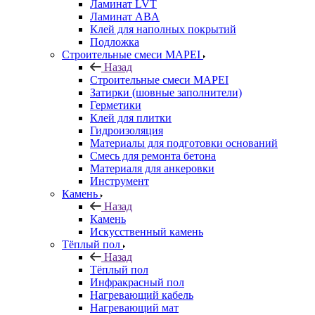
Ламинат LVT
Ламинат ABA
Клей для наполных покрытий
Подложка
Строительные смеси MAPEI
Назад
Строительные смеси MAPEI
Затирки (шовные заполнители)
Герметики
Клей для плитки
Гидроизоляция
Материалы для подготовки оснований
Смесь для ремонта бетона
Материаля для анкеровки
Инструмент
Камень
Назад
Камень
Искусственный камень
Тёплый пол
Назад
Тёплый пол
Инфракрасный пол
Нагревающий кабель
Нагревающий мат