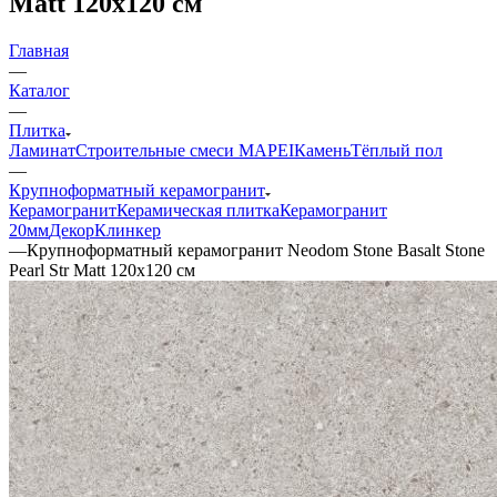
Matt 120x120 см
Главная
—
Каталог
—
Плитка
Ламинат
Строительные смеси MAPEI
Камень
Тёплый пол
—
Крупноформатный керамогранит
Керамогранит
Керамическая плитка
Керамогранит
20мм
Декор
Клинкер
—
Крупноформатный керамогранит Neodom Stone Basalt Stone
Pearl Str Matt 120x120 см