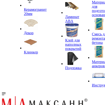
Матери
для
Керамогранит
подгото
20мм
основа
Ламинат
ABA
Декор
Смесь д
ремонта
Клей для
бетона
наполных
покрытий
Клинкер
Материа
анкеров
Подложка
Инстру