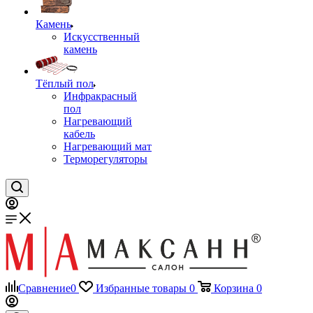
Камень
Искусственный
камень
Тёплый пол
Инфракрасный
пол
Нагревающий
кабель
Нагревающий мат
Терморегуляторы
Сравнение
0
Избранные товары
0
Корзина
0