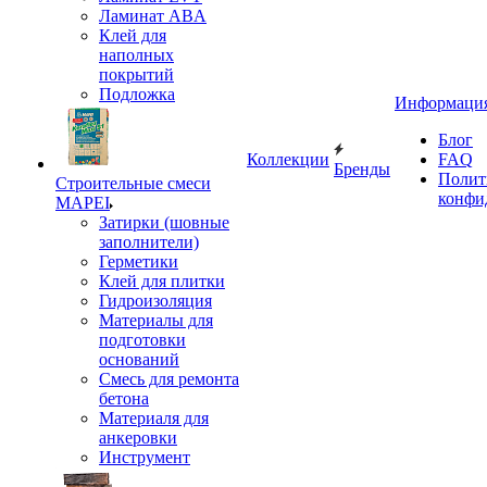
Ламинат ABA
Клей для
наполных
покрытий
Подложка
Информаци
Блог
Коллекции
FAQ
Бренды
Полит
Строительные смеси
конфи
MAPEI
Затирки (шовные
заполнители)
Герметики
Клей для плитки
Гидроизоляция
Материалы для
подготовки
оснований
Смесь для ремонта
бетона
Материаля для
анкеровки
Инструмент