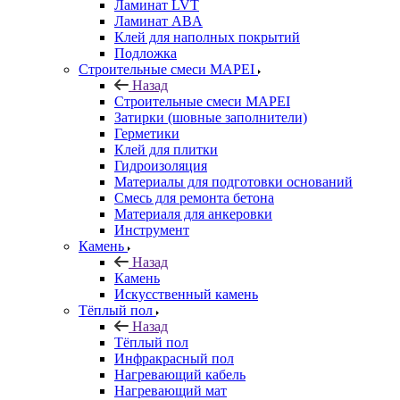
Ламинат LVT
Ламинат ABA
Клей для наполных покрытий
Подложка
Строительные смеси MAPEI
Назад
Строительные смеси MAPEI
Затирки (шовные заполнители)
Герметики
Клей для плитки
Гидроизоляция
Материалы для подготовки оснований
Смесь для ремонта бетона
Материаля для анкеровки
Инструмент
Камень
Назад
Камень
Искусственный камень
Тёплый пол
Назад
Тёплый пол
Инфракрасный пол
Нагревающий кабель
Нагревающий мат