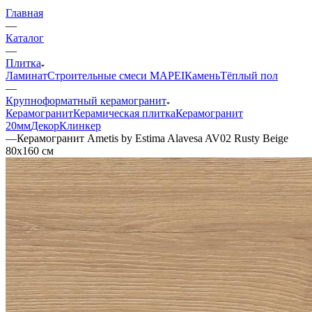
Главная
—
Каталог
—
Плитка
Ламинат
Строительные смеси MAPEI
Камень
Тёплый пол
—
Крупноформатный керамогранит
Керамогранит
Керамическая плитка
Керамогранит
20мм
Декор
Клинкер
—
Керамогранит Ametis by Estima Alavesa AV02 Rusty Beige
80x160 см