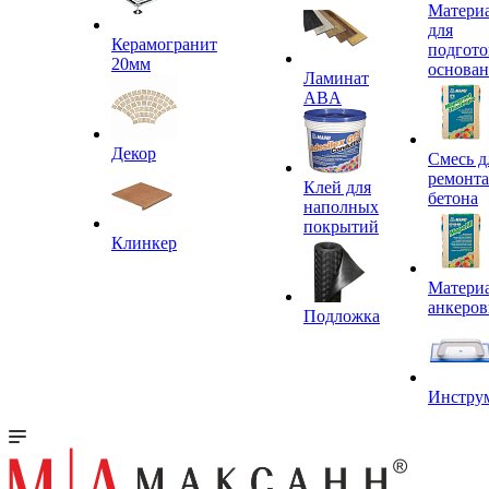
Матери
для
Керамогранит
подгото
20мм
основа
Ламинат
ABA
Декор
Смесь д
ремонта
Клей для
бетона
наполных
покрытий
Клинкер
Материа
анкеров
Подложка
Инстру