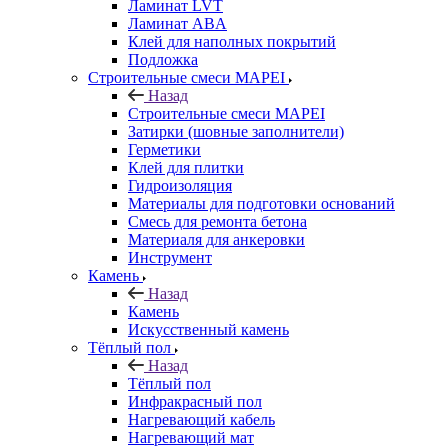
Ламинат LVT
Ламинат ABA
Клей для наполных покрытий
Подложка
Строительные смеси MAPEI
Назад
Строительные смеси MAPEI
Затирки (шовные заполнители)
Герметики
Клей для плитки
Гидроизоляция
Материалы для подготовки оснований
Смесь для ремонта бетона
Материаля для анкеровки
Инструмент
Камень
Назад
Камень
Искусственный камень
Тёплый пол
Назад
Тёплый пол
Инфракрасный пол
Нагревающий кабель
Нагревающий мат