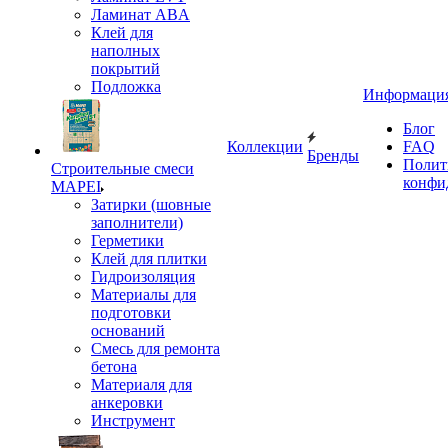
Ламинат ABA
Клей для
наполных
покрытий
Подложка
Информаци
Блог
Коллекции
FAQ
Бренды
Полит
Строительные смеси
конфи
MAPEI
Затирки (шовные
заполнители)
Герметики
Клей для плитки
Гидроизоляция
Материалы для
подготовки
оснований
Смесь для ремонта
бетона
Материаля для
анкеровки
Инструмент