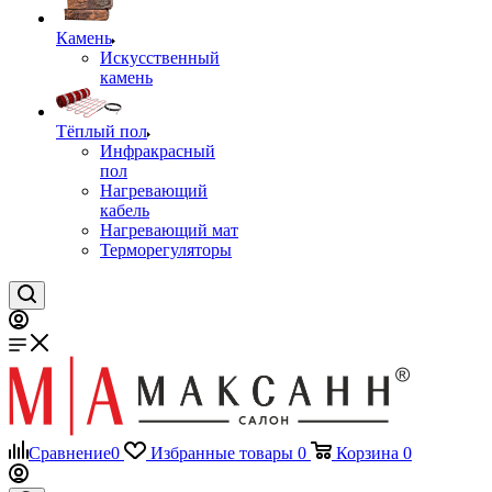
Камень
Искусственный
камень
Тёплый пол
Инфракрасный
пол
Нагревающий
кабель
Нагревающий мат
Терморегуляторы
Сравнение
0
Избранные товары
0
Корзина
0