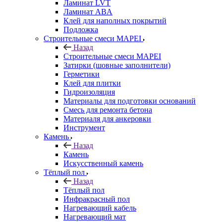
Ламинат LVT
Ламинат ABA
Клей для наполных покрытий
Подложка
Строительные смеси MAPEI
Назад
Строительные смеси MAPEI
Затирки (шовные заполнители)
Герметики
Клей для плитки
Гидроизоляция
Материалы для подготовки оснований
Смесь для ремонта бетона
Материаля для анкеровки
Инструмент
Камень
Назад
Камень
Искусственный камень
Тёплый пол
Назад
Тёплый пол
Инфракрасный пол
Нагревающий кабель
Нагревающий мат