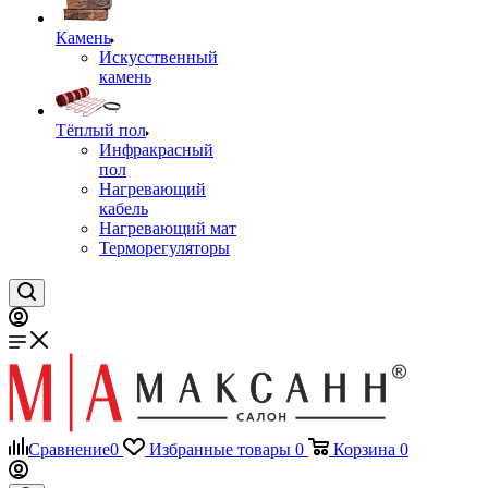
Камень
Искусственный
камень
Тёплый пол
Инфракрасный
пол
Нагревающий
кабель
Нагревающий мат
Терморегуляторы
Сравнение
0
Избранные товары
0
Корзина
0