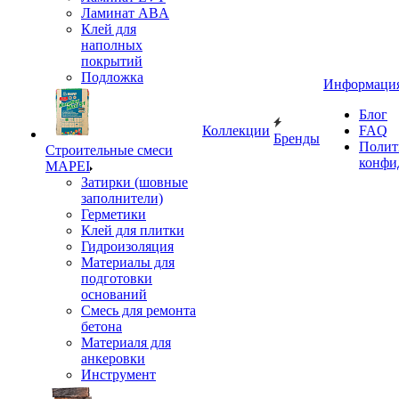
Ламинат ABA
Клей для
наполных
покрытий
Подложка
Информаци
Блог
Коллекции
FAQ
Бренды
Полит
Строительные смеси
конфи
MAPEI
Затирки (шовные
заполнители)
Герметики
Клей для плитки
Гидроизоляция
Материалы для
подготовки
оснований
Смесь для ремонта
бетона
Материаля для
анкеровки
Инструмент