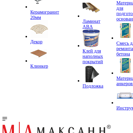
Матери
для
Керамогранит
подгото
20мм
основа
Ламинат
ABA
Декор
Смесь д
ремонта
Клей для
бетона
наполных
покрытий
Клинкер
Материа
анкеров
Подложка
Инстру