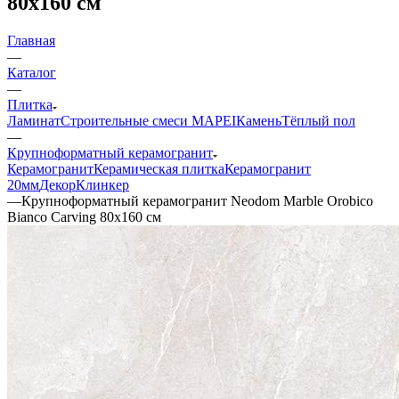
80x160 см
Главная
—
Каталог
—
Плитка
Ламинат
Строительные смеси MAPEI
Камень
Тёплый пол
—
Крупноформатный керамогранит
Керамогранит
Керамическая плитка
Керамогранит
20мм
Декор
Клинкер
—
Крупноформатный керамогранит Neodom Marble Orobico
Bianco Carving 80x160 см