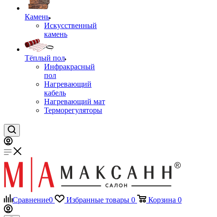
Камень
Искусственный
камень
Тёплый пол
Инфракрасный
пол
Нагревающий
кабель
Нагревающий мат
Терморегуляторы
Сравнение
0
Избранные товары
0
Корзина
0