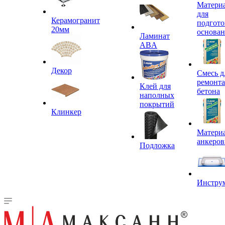
Матери
для
Керамогранит
подгото
20мм
основа
Ламинат
ABA
Декор
Смесь д
ремонта
Клей для
бетона
наполных
покрытий
Клинкер
Материа
анкеров
Подложка
Инстру