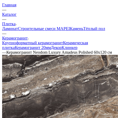
Главная
—
Каталог
—
Плитка
Ламинат
Строительные смеси MAPEI
Камень
Тёплый пол
—
Керамогранит
Крупноформатный керамогранит
Керамическая
плитка
Керамогранит 20мм
Декор
Клинкер
—
Керамогранит Neodom Luxury Amadeus Polished 60x120 см