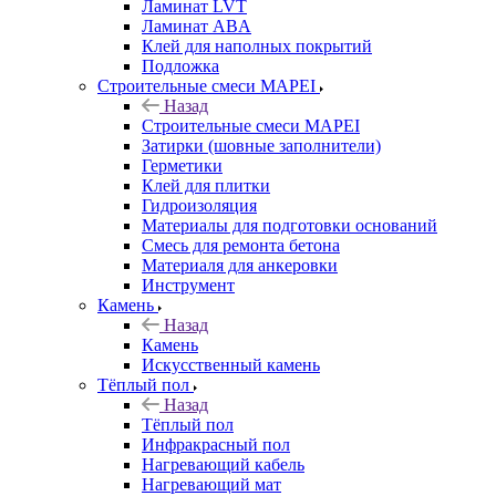
Ламинат LVT
Ламинат ABA
Клей для наполных покрытий
Подложка
Строительные смеси MAPEI
Назад
Строительные смеси MAPEI
Затирки (шовные заполнители)
Герметики
Клей для плитки
Гидроизоляция
Материалы для подготовки оснований
Смесь для ремонта бетона
Материаля для анкеровки
Инструмент
Камень
Назад
Камень
Искусственный камень
Тёплый пол
Назад
Тёплый пол
Инфракрасный пол
Нагревающий кабель
Нагревающий мат