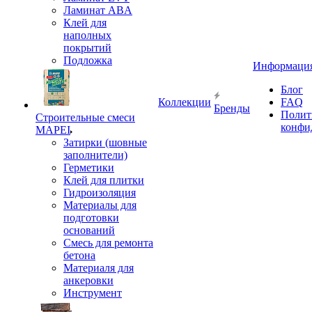
Ламинат ABA
Клей для
наполных
покрытий
Подложка
Информаци
Блог
Коллекции
FAQ
Бренды
Полит
Строительные смеси
конфи
MAPEI
Затирки (шовные
заполнители)
Герметики
Клей для плитки
Гидроизоляция
Материалы для
подготовки
оснований
Смесь для ремонта
бетона
Материаля для
анкеровки
Инструмент