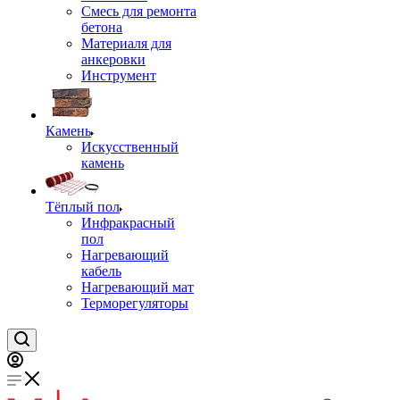
Смесь для ремонта
бетона
Материаля для
анкеровки
Инструмент
Камень
Искусственный
камень
Тёплый пол
Инфракрасный
пол
Нагревающий
кабель
Нагревающий мат
Терморегуляторы