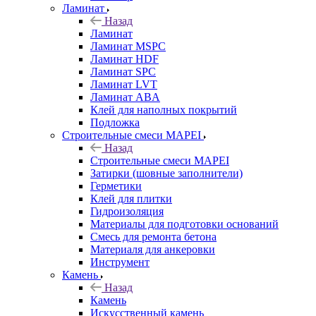
Ламинат
Назад
Ламинат
Ламинат MSPC
Ламинат HDF
Ламинат SPC
Ламинат LVT
Ламинат ABA
Клей для наполных покрытий
Подложка
Строительные смеси MAPEI
Назад
Строительные смеси MAPEI
Затирки (шовные заполнители)
Герметики
Клей для плитки
Гидроизоляция
Материалы для подготовки оснований
Смесь для ремонта бетона
Материаля для анкеровки
Инструмент
Камень
Назад
Камень
Искусственный камень