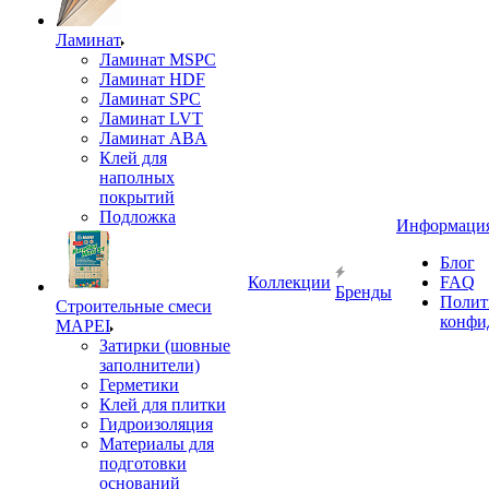
Ламинат
Ламинат MSPC
Ламинат HDF
Ламинат SPC
Ламинат LVT
Ламинат ABA
Клей для
наполных
покрытий
Подложка
Информаци
Блог
Коллекции
FAQ
Бренды
Полит
Строительные смеси
конфи
MAPEI
Затирки (шовные
заполнители)
Герметики
Клей для плитки
Гидроизоляция
Материалы для
подготовки
оснований