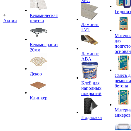
SPC
Гидроиз
Керамическая
Акции
плитка
Ламинат
LVT
Матери
для
Керамогранит
подгото
20мм
основа
Ламинат
ABA
Декор
Смесь д
ремонта
Клей для
бетона
наполных
покрытий
Клинкер
Материа
анкеров
Подложка