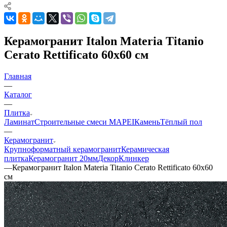
Керамогранит Italon Materia Titanio
Cerato Rettificato 60x60 см
Главная
—
Каталог
—
Плитка
Ламинат
Строительные смеси MAPEI
Камень
Тёплый пол
—
Керамогранит
Крупноформатный керамогранит
Керамическая
плитка
Керамогранит 20мм
Декор
Клинкер
—
Керамогранит Italon Materia Titanio Cerato Rettificato 60x60
см