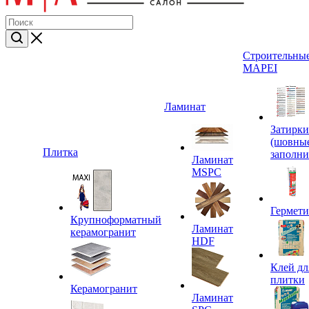
Строительные
MAPEI
Ламинат
Затирки
(шовны
Плитка
заполни
Ламинат
MSPC
Гермет
Крупноформатный
Ламинат
керамогранит
HDF
Клей дл
плитки
Керамогранит
Ламинат