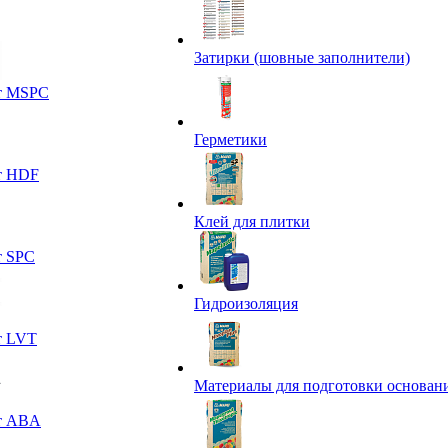
Затирки (шовные заполнители)
т MSPC
Герметики
т HDF
Клей для плитки
т SPC
Гидроизоляция
т LVT
Материалы для подготовки основан
т ABA