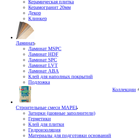
Керамическая плитка
Керамогранит 20мм
Декор
Клинкер
Ламинат
Ламинат MSPC
Ламинат HDF
Ламинат SPC
Ламинат LVT
Ламинат ABA
Клей для наполных покрытий
Подложка
Коллекции
Строительные смеси MAPEI
Затирки (шовные заполнители)
Герметики
Клей для плитки
Гидроизоляция
Материалы для подготовки оснований