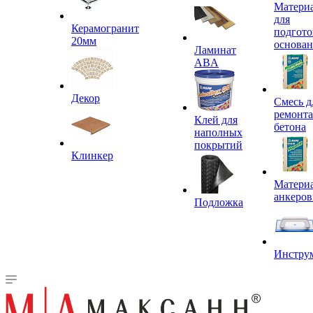
Матери
для
Керамогранит
подгото
20мм
основа
Ламинат
ABA
Декор
Смесь д
ремонта
Клей для
бетона
наполных
покрытий
Клинкер
Материа
анкеров
Подложка
Инстру