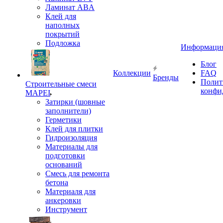
Ламинат ABA
Клей для
наполных
покрытий
Подложка
Информаци
Блог
Коллекции
FAQ
Бренды
Полит
Строительные смеси
конфи
MAPEI
Затирки (шовные
заполнители)
Герметики
Клей для плитки
Гидроизоляция
Материалы для
подготовки
оснований
Смесь для ремонта
бетона
Материаля для
анкеровки
Инструмент