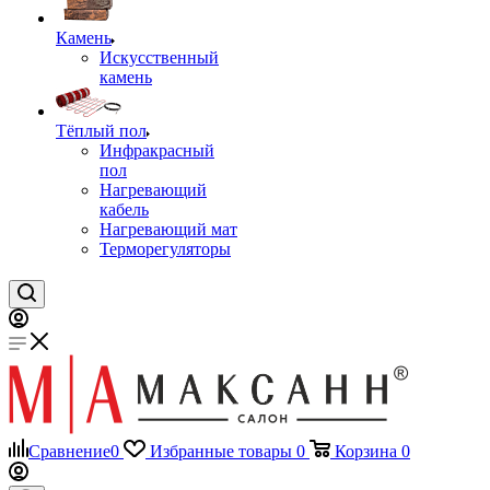
Камень
Искусственный
камень
Тёплый пол
Инфракрасный
пол
Нагревающий
кабель
Нагревающий мат
Терморегуляторы
Сравнение
0
Избранные товары
0
Корзина
0