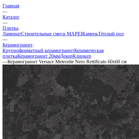
Главная
—
Каталог
—
Плитка
Ламинат
Строительные смеси MAPEI
Камень
Тёплый пол
—
Керамогранит
Крупноформатный керамогранит
Керамическая
плитка
Керамогранит 20мм
Декор
Клинкер
—
Керамогранит Versace Meteorite Nero Rettificato 60x60 см