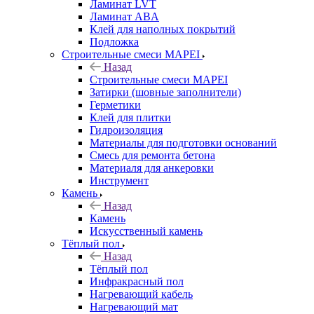
Ламинат LVT
Ламинат ABA
Клей для наполных покрытий
Подложка
Строительные смеси MAPEI
Назад
Строительные смеси MAPEI
Затирки (шовные заполнители)
Герметики
Клей для плитки
Гидроизоляция
Материалы для подготовки оснований
Смесь для ремонта бетона
Материаля для анкеровки
Инструмент
Камень
Назад
Камень
Искусственный камень
Тёплый пол
Назад
Тёплый пол
Инфракрасный пол
Нагревающий кабель
Нагревающий мат