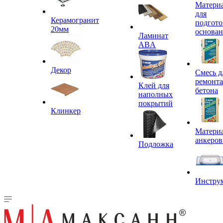
Матери
для
Керамогранит
подгото
20мм
основа
Ламинат
ABA
Декор
Смесь д
ремонта
Клей для
бетона
наполных
покрытий
Клинкер
Материа
анкеров
Подложка
Инстру