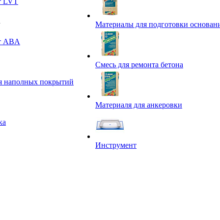
т LVT
Материалы для подготовки основан
т ABA
Смесь для ремонта бетона
я наполных покрытий
Материаля для анкеровки
ка
Инструмент