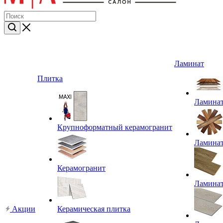
Ламинат
Плитка
Ламина
Крупноформатный керамогранит
Ламина
Керамогранит
Ламина
Акции
Керамическая плитка