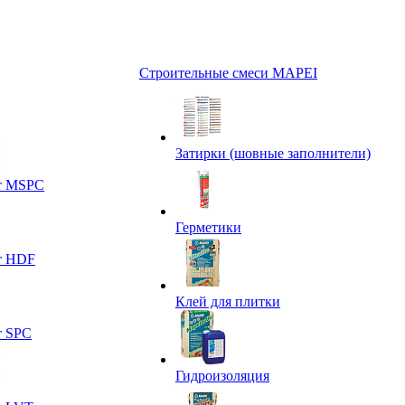
Строительные смеси MAPEI
Затирки (шовные заполнители)
т MSPC
Герметики
т HDF
Клей для плитки
т SPC
Гидроизоляция