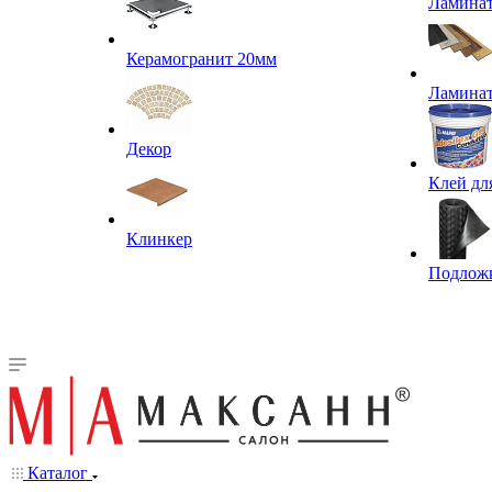
Ламина
Керамогранит 20мм
Ламина
Декор
Клей дл
Клинкер
Подлож
Каталог