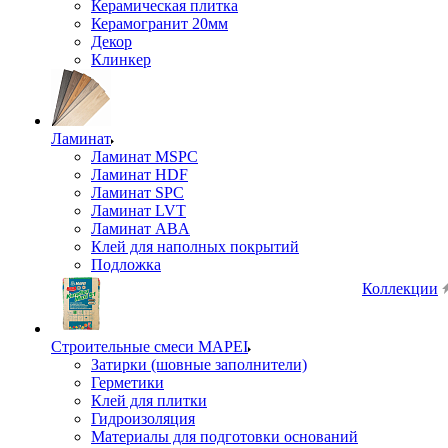
Керамическая плитка
Керамогранит 20мм
Декор
Клинкер
Ламинат
Ламинат MSPC
Ламинат HDF
Ламинат SPC
Ламинат LVT
Ламинат ABA
Клей для наполных покрытий
Подложка
Коллекции
Строительные смеси MAPEI
Затирки (шовные заполнители)
Герметики
Клей для плитки
Гидроизоляция
Материалы для подготовки оснований