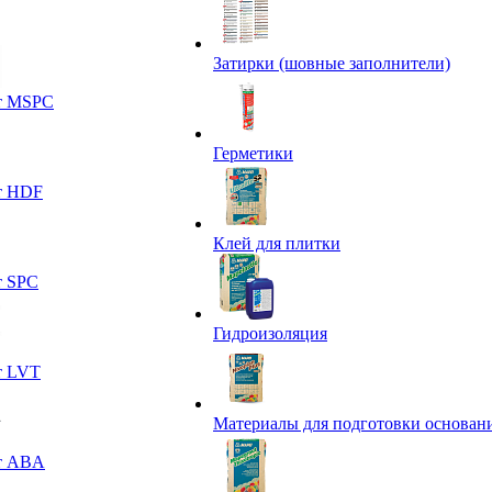
Затирки (шовные заполнители)
т MSPC
Герметики
т HDF
Клей для плитки
т SPC
Гидроизоляция
т LVT
Материалы для подготовки основан
т ABA