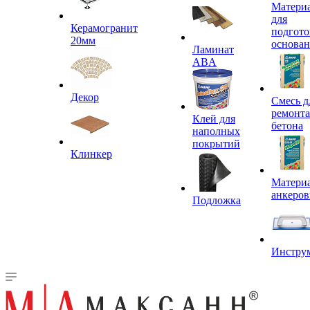
Матери
для
Керамогранит
подгото
20мм
основа
Ламинат
ABA
Декор
Смесь д
ремонта
Клей для
бетона
наполных
покрытий
Клинкер
Материа
анкеров
Подложка
Инстру