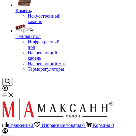
Камень
Искусственный
камень
Тёплый пол
Инфракрасный
пол
Нагревающий
кабель
Нагревающий мат
Терморегуляторы
Сравнение
0
Избранные товары
0
Корзина
0