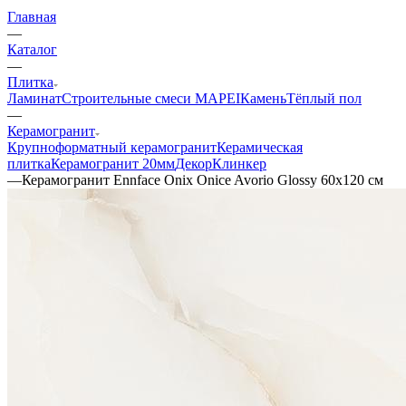
Главная
—
Каталог
—
Плитка
Ламинат
Строительные смеси MAPEI
Камень
Тёплый пол
—
Керамогранит
Крупноформатный керамогранит
Керамическая
плитка
Керамогранит 20мм
Декор
Клинкер
—
Керамогранит Ennface Onix Onice Avorio Glossy 60x120 см