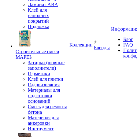
Ламинат ABA
Клей для
наполных
покрытий
Подложка
Информаци
Блог
Коллекции
FAQ
Бренды
Полит
Строительные смеси
конфи
MAPEI
Затирки (шовные
заполнители)
Герметики
Клей для плитки
Гидроизоляция
Материалы для
подготовки
оснований
Смесь для ремонта
бетона
Материаля для
анкеровки
Инструмент