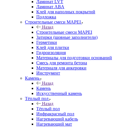
Ламинат LVT
Ламинат ABA
Клей для наполных покрытий
Подложка
Строительные смеси MAPEI
Назад
Строительные смеси MAPEI
Затирки (шовные заполнители)
Герметики
Клей для плитки
Гидроизоляция
Материалы для подготовки оснований
Смесь для ремонта бетона
Материаля для анкеровки
Инструмент
Камень
Назад
Камень
Искусственный камень
Тёплый пол
Назад
Тёплый пол
Инфракрасный пол
Нагревающий кабель
Нагревающий мат