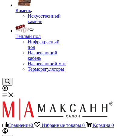
Камень
Искусственный
камень
Тёплый пол
Инфракрасный
пол
Нагревающий
кабель
Нагревающий мат
Терморегуляторы
Сравнение
0
Избранные товары
0
Корзина
0