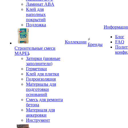
Ламинат ABA
Клей для
наполных
покрытий
Подложка
Информаци
Блог
Коллекции
FAQ
Бренды
Полит
Строительные смеси
конфи
MAPEI
Затирки (шовные
заполнители)
Герметики
Клей для плитки
Гидроизоляция
Материалы для
подготовки
оснований
Смесь для ремонта
бетона
Материаля для
анкеровки
Инструмент