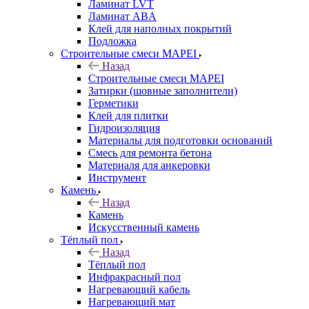
Ламинат LVT
Ламинат ABA
Клей для наполных покрытий
Подложка
Строительные смеси MAPEI
Назад
Строительные смеси MAPEI
Затирки (шовные заполнители)
Герметики
Клей для плитки
Гидроизоляция
Материалы для подготовки оснований
Смесь для ремонта бетона
Материаля для анкеровки
Инструмент
Камень
Назад
Камень
Искусственный камень
Тёплый пол
Назад
Тёплый пол
Инфракрасный пол
Нагревающий кабель
Нагревающий мат