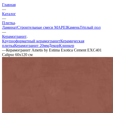
Главная
—
Каталог
—
Плитка
Ламинат
Строительные смеси MAPEI
Камень
Тёплый пол
—
Керамогранит
Крупноформатный керамогранит
Керамическая
плитка
Керамогранит 20мм
Декор
Клинкер
—
Керамогранит Ametis by Estima Exotica Cement EXC401
Сalipso 60x120 см