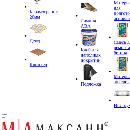
Матери
для
Керамогранит
подгото
20мм
основа
Ламинат
ABA
Декор
Смесь д
ремонта
Клей для
бетона
наполных
покрытий
Клинкер
Материа
анкеров
Подложка
Инстру