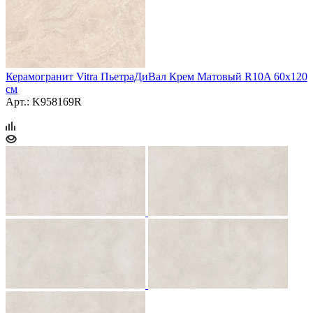
Керамогранит Vitra ПьетраДиВал Крем Матовый R10A 60x120
см
Арт.: K958169R