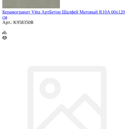
Керамогранит Vitra АртБетон Шалфей Матовый R10A 60x120
см
Арт.: K958350R