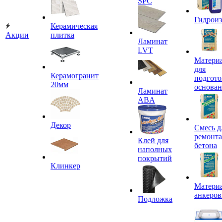
SPC
Гидроиз
Керамическая
Акции
плитка
Ламинат
LVT
Матери
для
Керамогранит
подгото
20мм
основа
Ламинат
ABA
Декор
Смесь д
ремонта
Клей для
бетона
наполных
покрытий
Клинкер
Материа
анкеров
Подложка