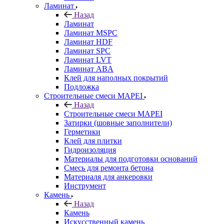
Ламинат
Назад
Ламинат
Ламинат MSPC
Ламинат HDF
Ламинат SPC
Ламинат LVT
Ламинат ABA
Клей для наполных покрытий
Подложка
Строительные смеси MAPEI
Назад
Строительные смеси MAPEI
Затирки (шовные заполнители)
Герметики
Клей для плитки
Гидроизоляция
Материалы для подготовки оснований
Смесь для ремонта бетона
Материаля для анкеровки
Инструмент
Камень
Назад
Камень
Искусственный камень