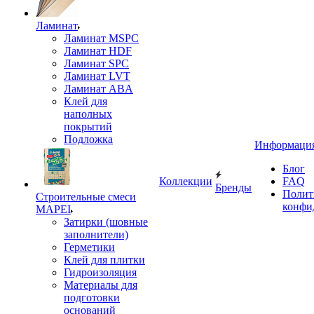
Ламинат
Ламинат MSPC
Ламинат HDF
Ламинат SPC
Ламинат LVT
Ламинат ABA
Клей для
наполных
покрытий
Подложка
Информаци
Блог
Коллекции
FAQ
Бренды
Полит
Строительные смеси
конфи
MAPEI
Затирки (шовные
заполнители)
Герметики
Клей для плитки
Гидроизоляция
Материалы для
подготовки
оснований