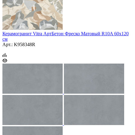
Керамогранит Vitra АртБетон Фреско Матовый R10A 60x120
см
Арт.: K958348R