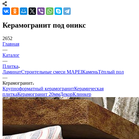
Керамогранит под оникс
2652
Главная
—
Каталог
—
Плитка
Ламинат
Строительные смеси MAPEI
Камень
Тёплый пол
—
Керамогранит
Крупноформатный керамогранит
Керамическая
плитка
Керамогранит 20мм
Декор
Клинкер