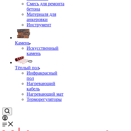
Смесь для ремонта
бетона
Материаля для
анкеровки
Инструмент
Камень
Искусственный
камень
Тёплый пол
Инфракрасный
пол
Нагревающий
кабель
Нагревающий мат
Терморегуляторы