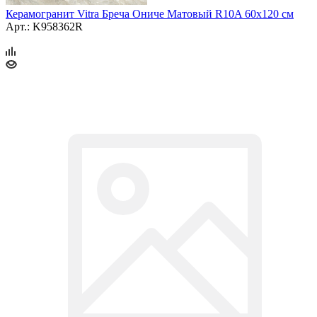
Керамогранит Vitra Бреча Ониче Матовый R10A 60x120 см
Арт.: K958362R