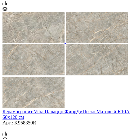
Керамогранит Vitra Палаццо ФиорДиПеско Матовый R10A
60x120 см
Арт.: K958359R