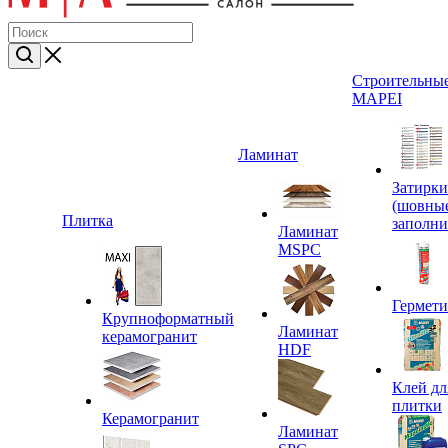
Строительные
MAPEI
Ламинат
Затирки
(шовны
Плитка
заполни
Ламинат
MSPC
Гермет
Крупноформатный
Ламинат
керамогранит
HDF
Клей дл
плитки
Керамогранит
Ламинат