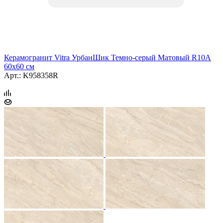
Керамогранит Vitra УрбанШик Темно-серый Матовый R10A
60x60 см
Арт.: K958358R