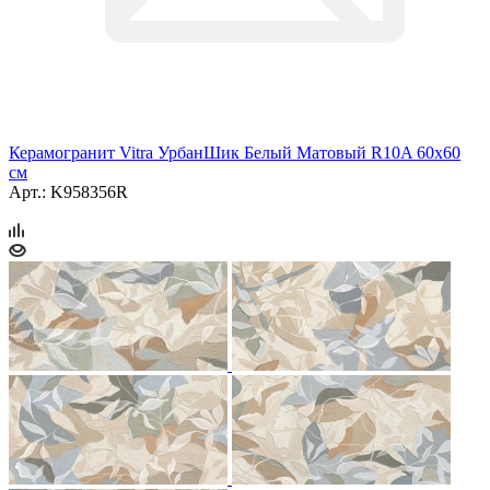
Керамогранит Vitra УрбанШик Белый Матовый R10A 60x60
см
Арт.: K958356R