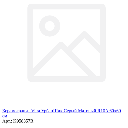
Керамогранит Vitra УрбанШик Серый Матовый R10A 60x60
см
Арт.: K958357R