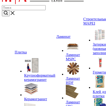
Строительные
MAPEI
Ламинат
Затирки
(шовны
Плитка
заполни
Ламинат
MSPC
Гермет
Крупноформатный
Ламинат
керамогранит
HDF
Клей дл
плитки
Керамогранит
Ламинат