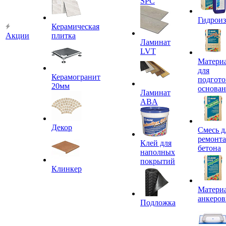
SPC
Гидроиз
Керамическая
Акции
плитка
Ламинат
LVT
Матери
для
Керамогранит
подгото
20мм
основа
Ламинат
ABA
Декор
Смесь д
ремонта
Клей для
бетона
наполных
покрытий
Клинкер
Материа
анкеров
Подложка