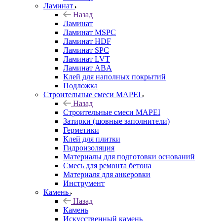
Ламинат
Назад
Ламинат
Ламинат MSPC
Ламинат HDF
Ламинат SPC
Ламинат LVT
Ламинат ABA
Клей для наполных покрытий
Подложка
Строительные смеси MAPEI
Назад
Строительные смеси MAPEI
Затирки (шовные заполнители)
Герметики
Клей для плитки
Гидроизоляция
Материалы для подготовки оснований
Смесь для ремонта бетона
Материаля для анкеровки
Инструмент
Камень
Назад
Камень
Искусственный камень