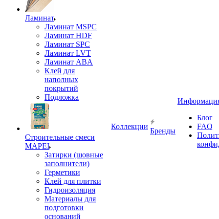
Ламинат
Ламинат MSPC
Ламинат HDF
Ламинат SPC
Ламинат LVT
Ламинат ABA
Клей для
наполных
покрытий
Подложка
Информаци
Блог
Коллекции
FAQ
Бренды
Полит
Строительные смеси
конфи
MAPEI
Затирки (шовные
заполнители)
Герметики
Клей для плитки
Гидроизоляция
Материалы для
подготовки
оснований