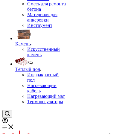
Смесь для ремонта
бетона
Материаля для
анкеровки
Инструмент
Камень
Искусственный
камень
Тёплый пол
Инфракрасный
пол
Нагревающий
кабель
Нагревающий мат
Терморегуляторы