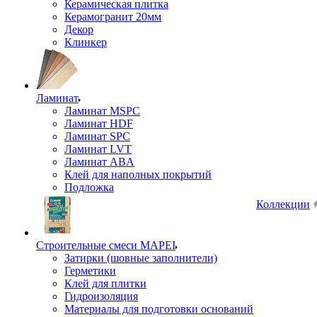
Керамическая плитка
Керамогранит 20мм
Декор
Клинкер
Ламинат
Ламинат MSPC
Ламинат HDF
Ламинат SPC
Ламинат LVT
Ламинат ABA
Клей для наполных покрытий
Подложка
Коллекции
Строительные смеси MAPEI
Затирки (шовные заполнители)
Герметики
Клей для плитки
Гидроизоляция
Материалы для подготовки оснований