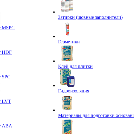
Затирки (шовные заполнители)
т MSPC
Герметики
т HDF
Клей для плитки
т SPC
Гидроизоляция
т LVT
Материалы для подготовки основан
т ABA