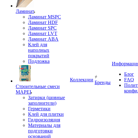
Ламинат
Ламинат MSPC
Ламинат HDF
Ламинат SPC
Ламинат LVT
Ламинат ABA
Клей для
наполных
покрытий
Подложка
Информаци
Блог
Коллекции
FAQ
Бренды
Полит
Строительные смеси
конфи
MAPEI
Затирки (шовные
заполнители)
Герметики
Клей для плитки
Гидроизоляция
Материалы для
подготовки
оснований