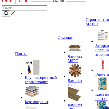
Строительные
MAPEI
Ламинат
Затирки
(шовны
Плитка
заполни
Ламинат
MSPC
Гермет
Крупноформатный
Ламинат
керамогранит
HDF
Клей дл
плитки
Керамогранит
Ламинат