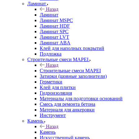
Ламинат
Назад
Ламинат
Ламинат MSPC
Ламинат HDF
Ламинат SPC
Ламинат LVT
Ламинат ABA
Клей для наполных покрытий
Подложка
Строительные смеси MAPEI
Назад
Строительные смеси MAPEI
Затирки (шовные заполнители)
Герметики
Клей для плитки
Гидроизоляция
Материалы для подготовки оснований
Смесь для ремонта бетона
Материаля для анкеровки
Инструмент
Камень
Назад
Камень
Искусственный камень