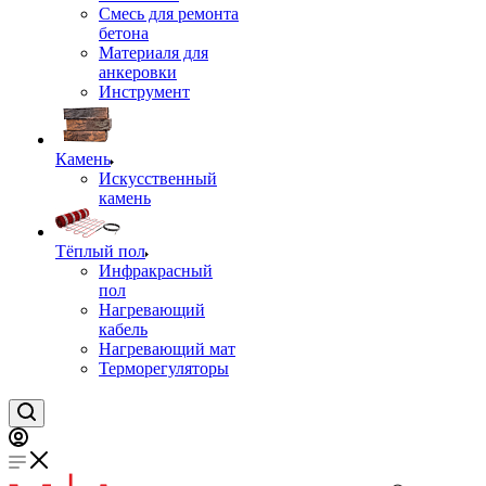
Смесь для ремонта
бетона
Материаля для
анкеровки
Инструмент
Камень
Искусственный
камень
Тёплый пол
Инфракрасный
пол
Нагревающий
кабель
Нагревающий мат
Терморегуляторы