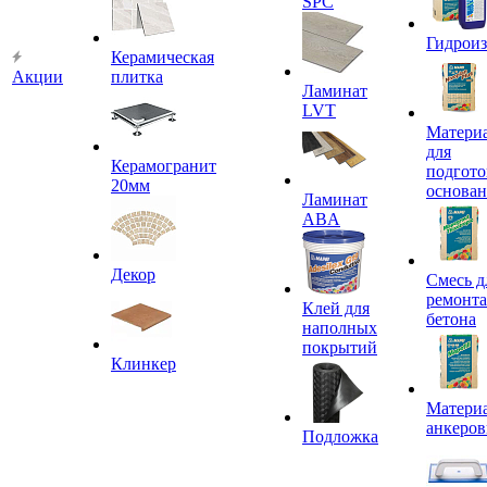
SPC
Гидроиз
Керамическая
Акции
плитка
Ламинат
LVT
Матери
для
Керамогранит
подгото
20мм
основа
Ламинат
ABA
Декор
Смесь д
ремонта
Клей для
бетона
наполных
покрытий
Клинкер
Материа
анкеров
Подложка