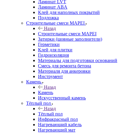
Ламинат LVT
Ламинат ABA
Клей для наполных покрытий
Подложка
Строительные смеси MAPEI
Назад
Строительные смеси MAPEI
Затирки (шовные заполнители)
Герметики
Клей для плитки
Гидроизоляция
Материалы для подготовки оснований
Смесь для ремонта бетона
Материаля для анкеровки
Инструмент
Камень
Назад
Камень
Искусственный камень
Тёплый пол
Назад
Тёплый пол
Инфракрасный пол
Нагревающий кабель
Нагревающий мат