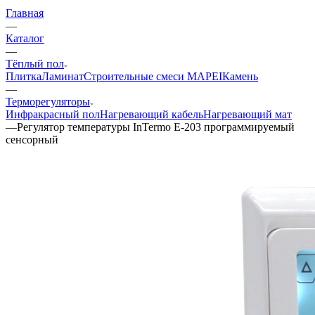
Главная
—
Каталог
—
Тёплый пол
Плитка
Ламинат
Строительные смеси MAPEI
Камень
—
Терморегуляторы
Инфракрасный пол
Нагревающий кабель
Нагревающий мат
—
Регулятор температуры InTermo Е-203 программируемый
сенсорный