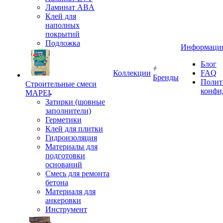
Ламинат ABA
Клей для
наполных
покрытий
Подложка
Информаци
Блог
Коллекции
FAQ
Бренды
Полит
Строительные смеси
конфи
MAPEI
Затирки (шовные
заполнители)
Герметики
Клей для плитки
Гидроизоляция
Материалы для
подготовки
оснований
Смесь для ремонта
бетона
Материаля для
анкеровки
Инструмент