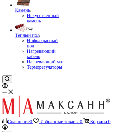
Камень
Искусственный
камень
Тёплый пол
Инфракрасный
пол
Нагревающий
кабель
Нагревающий мат
Терморегуляторы
Сравнение
0
Избранные товары
0
Корзина
0