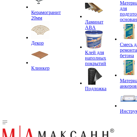
Матери
для
Керамогранит
подгото
20мм
основа
Ламинат
ABA
Декор
Смесь д
ремонта
Клей для
бетона
наполных
покрытий
Клинкер
Материа
анкеров
Подложка
Инстру