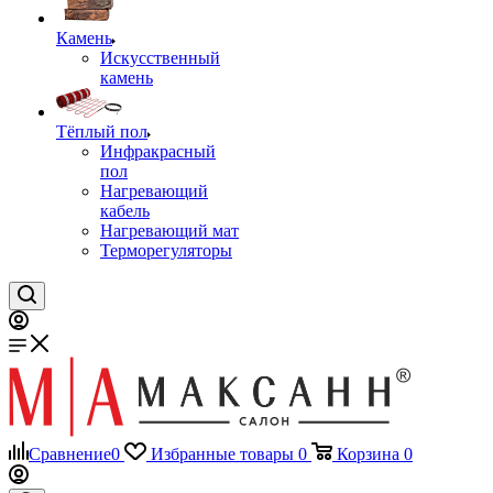
Камень
Искусственный
камень
Тёплый пол
Инфракрасный
пол
Нагревающий
кабель
Нагревающий мат
Терморегуляторы
Сравнение
0
Избранные товары
0
Корзина
0