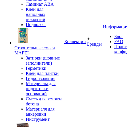
Ламинат ABA
Клей для
наполных
покрытий
Подложка
Информаци
Блог
Коллекции
FAQ
Бренды
Полит
Строительные смеси
конфи
MAPEI
Затирки (шовные
заполнители)
Герметики
Клей для плитки
Гидроизоляция
Материалы для
подготовки
оснований
Смесь для ремонта
бетона
Материаля для
анкеровки
Инструмент