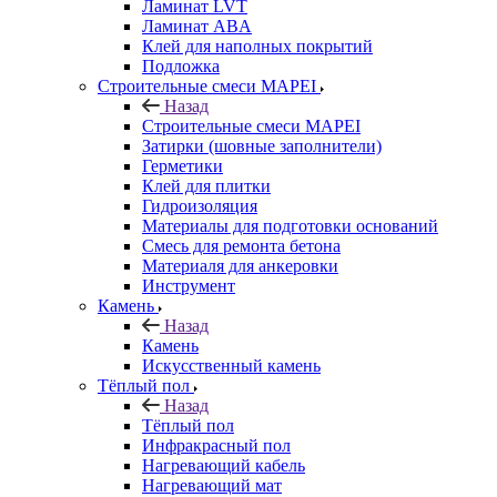
Ламинат LVT
Ламинат ABA
Клей для наполных покрытий
Подложка
Строительные смеси MAPEI
Назад
Строительные смеси MAPEI
Затирки (шовные заполнители)
Герметики
Клей для плитки
Гидроизоляция
Материалы для подготовки оснований
Смесь для ремонта бетона
Материаля для анкеровки
Инструмент
Камень
Назад
Камень
Искусственный камень
Тёплый пол
Назад
Тёплый пол
Инфракрасный пол
Нагревающий кабель
Нагревающий мат