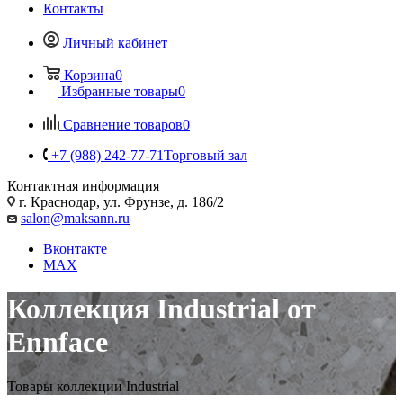
Контакты
Личный кабинет
Корзина
0
Избранные товары
0
Сравнение товаров
0
+7 (988) 242-77-71
Торговый зал
Контактная информация
г. Краснодар, ул. Фрунзе, д. 186/2
salon@maksann.ru
Вконтакте
MAX
Коллекция Industrial от
Ennface
Товары коллекции Industrial