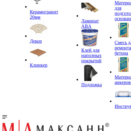
Матери
для
Керамогранит
подгото
20мм
основа
Ламинат
ABA
Декор
Смесь д
ремонта
Клей для
бетона
наполных
покрытий
Клинкер
Материа
анкеров
Подложка
Инстру