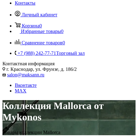
Контакты
Личный кабинет
Корзина
0
Избранные товары
0
Сравнение товаров
0
+7 (988) 242-77-71
Торговый зал
Контактная информация
г. Краснодар, ул. Фрунзе, д. 186/2
salon@maksann.ru
Вконтакте
MAX
Коллекция Mallorca от
Mykonos
Товары коллекции Mallorca