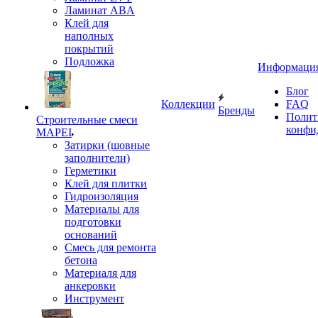
Ламинат ABA
Клей для
наполных
покрытий
Подложка
Информаци
Блог
Коллекции
FAQ
Бренды
Полит
Строительные смеси
конфи
MAPEI
Затирки (шовные
заполнители)
Герметики
Клей для плитки
Гидроизоляция
Материалы для
подготовки
оснований
Смесь для ремонта
бетона
Материаля для
анкеровки
Инструмент