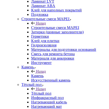
Ламинат LVT
Ламинат ABA
Клей для наполных покрытий
Подложка
Строительные смеси MAPEI
Назад
Строительные смеси MAPEI
Затирки (шовные заполнители)
Герметики
Клей для плитки
Гидроизоляция
Материалы для подготовки оснований
Смесь для ремонта бетона
Материаля для анкеровки
Инструмент
Камень
Назад
Камень
Искусственный камень
Тёплый пол
Назад
Тёплый пол
Инфракрасный пол
Нагревающий кабель
Нагревающий мат