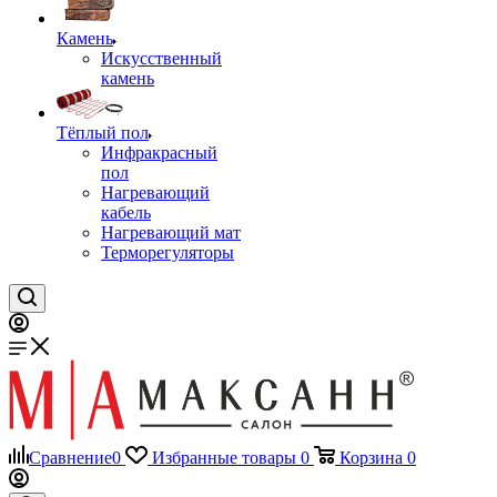
Камень
Искусственный
камень
Тёплый пол
Инфракрасный
пол
Нагревающий
кабель
Нагревающий мат
Терморегуляторы
Сравнение
0
Избранные товары
0
Корзина
0