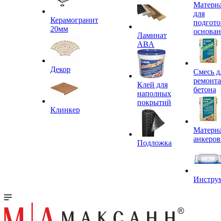
Матери
для
Керамогранит
подгото
20мм
основа
Ламинат
ABA
Декор
Смесь д
ремонта
Клей для
бетона
наполных
покрытий
Клинкер
Материа
анкеров
Подложка
Инстру