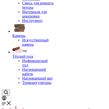
Смесь для ремонта
бетона
Материаля для
анкеровки
Инструмент
Камень
Искусственный
камень
Тёплый пол
Инфракрасный
пол
Нагревающий
кабель
Нагревающий мат
Терморегуляторы