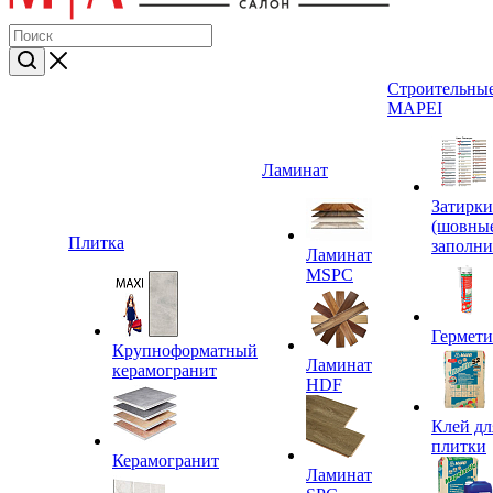
Строительные
MAPEI
Ламинат
Затирки
(шовны
Плитка
заполни
Ламинат
MSPC
Гермет
Крупноформатный
Ламинат
керамогранит
HDF
Клей дл
плитки
Керамогранит
Ламинат