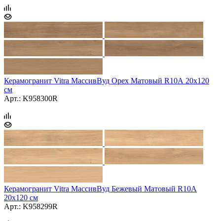
Керамогранит Vitra МассивВуд Орех Матовый R10А 20x120
см
Арт.: K958300R
Керамогранит Vitra МассивВуд Бежевый Матовый R10А
20x120 см
Арт.: K958299R