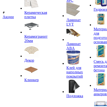
SPC
Гидроиз
Керамическая
Акции
плитка
Ламинат
LVT
Матери
для
Керамогранит
подгото
20мм
основа
Ламинат
ABA
Декор
Смесь д
ремонта
Клей для
бетона
наполных
покрытий
Клинкер
Материа
анкеров
Подложка