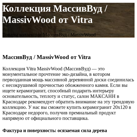
Коллекция МассивВуд /
MassivWood от Vitra
Товары коллекции МассивВуд / MassivWood
МассивВуд / MassivWood от Vitra
Коллекция Vitra MassivWood (МассивВуд) — это
монументальное прочтение эко-дизайна, в котором
первозданная мощь массивной деревянной доски соединилась
с несокрушимой прочностью обожженного камня. Если вы
ищете керамогранит, способный подарить интерьеру
основательность, теплоту и статус, салон МАКСАНН в
Краснодаре рекомендует обратить внимание на эту трендовую
коллекцию. У нас вы сможете купить керамогранит 20х120 в
Краснодаре недорого, получив премиальный продукт
напрямую от официального поставщика.
Фактура и поверхность: осязаемая сила дерева