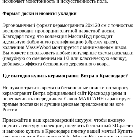
исключает монотонность и искусственность пола.
Формат доски и нюансы укладки
Эргономичный формат керамогранита 20x120 см с точностью
воспроизводит пропорции элитной паркетной доски.
Благодаря тому, что коллекция МассивВуд проходит
идеальную фабричную ректификацию (обрезку краев),
коллекция MassivWood монтируется с минимальным швом.
Вы можете использовать любые популярные схемы раскладки
(палубную со смещением на 1/3 или классическую елочку),
добиваясь эффекта бесшовного деревянного ковра.
Где выгодно купить керамогранит Витра в Краснодаре?
Не нужно тратить время на бесконечные поиски по запросу
керамогранит Витра официальный сайт Краснодар цены и
переплачивать посредникам. Салон МАКСАНН гарантирует
прямые поставки и лучшие ценовые предложения на юге
России.
Приезжайте в наш краснодарский шоурум, чтобы вживую
оценить текстуру коллекции, получить бесплатный 3D-расчет
и выгодно купить в Краснодаре плитку вашей мечты! Купить
керамогранит в Краснодаре Vitra МассивВуд можете в салоне