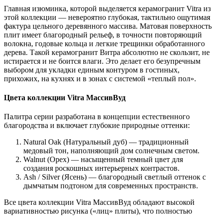
Главная изюминка, которой выделяется керамогранит Vitra из
этой коллекции — невероятно глубокая, тактильно ощутимая
фактура цельного деревянного массива. Матовая поверхность
плит имеет благородный рельеф, в точности повторяющий
волокна, годовые кольца и легкие трещинки обработанного
дерева. Такой керамогранит Витра абсолютно не скользит, не
истирается и не боится влаги. Это делает его безупречным
выбором для укладки единым контуром в гостиных,
прихожих, на кухнях и в зонах с системой «теплый пол».
Цвета коллекции Vitra МассивВуд
Палитра серии разработана в концепции естественного
благородства и включает глубокие природные оттенки:
Natural Oak (Натуральный дуб) — традиционный
медовый тон, наполняющий дом солнечным светом.
Walnut (Орех) — насыщенный темный цвет для
создания роскошных интерьерных контрастов.
Ash / Silver (Ясень) — благородный светлый оттенок с
дымчатым подтоном для современных пространств.
Все цвета коллекции Vitra МассивВуд обладают высокой
вариативностью рисунка («лиц» плиты), что полностью