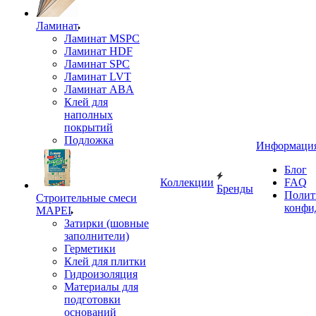
Ламинат
Ламинат MSPC
Ламинат HDF
Ламинат SPC
Ламинат LVT
Ламинат ABA
Клей для
наполных
покрытий
Подложка
Информаци
Блог
Коллекции
FAQ
Бренды
Полит
Строительные смеси
конфи
MAPEI
Затирки (шовные
заполнители)
Герметики
Клей для плитки
Гидроизоляция
Материалы для
подготовки
оснований