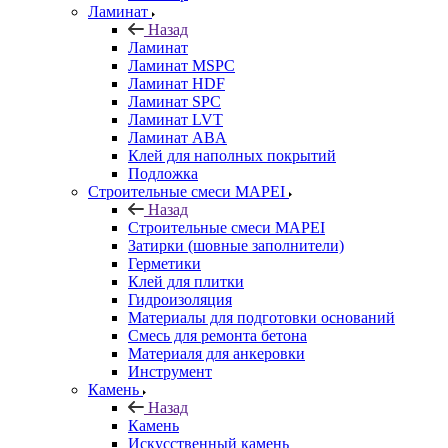
Ламинат
Назад
Ламинат
Ламинат MSPC
Ламинат HDF
Ламинат SPC
Ламинат LVT
Ламинат ABA
Клей для наполных покрытий
Подложка
Строительные смеси MAPEI
Назад
Строительные смеси MAPEI
Затирки (шовные заполнители)
Герметики
Клей для плитки
Гидроизоляция
Материалы для подготовки оснований
Смесь для ремонта бетона
Материаля для анкеровки
Инструмент
Камень
Назад
Камень
Искусственный камень