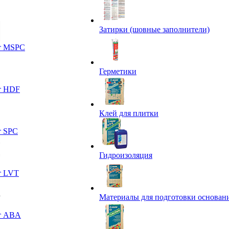
Затирки (шовные заполнители)
т MSPC
Герметики
т HDF
Клей для плитки
т SPC
Гидроизоляция
т LVT
Материалы для подготовки основан
т ABA