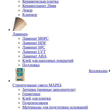
Керамическая плитка
Керамогранит 20мм
Декор
Клинкер
Ламинат
Ламинат MSPC
Ламинат HDF
Ламинат SPC
Ламинат LVT
Ламинат ABA
Клей для наполных покрытий
Подложка
Коллекции
Строительные смеси MAPEI
Затирки (шовные заполнители)
Герметики
Клей для плитки
Гидроизоляция
Материалы для подготовки оснований