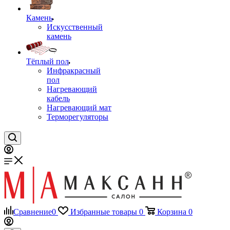
Камень
Искусственный
камень
Тёплый пол
Инфракрасный
пол
Нагревающий
кабель
Нагревающий мат
Терморегуляторы
Сравнение
0
Избранные товары
0
Корзина
0