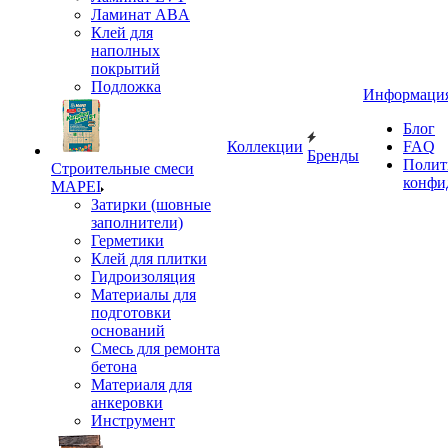
Ламинат ABA
Клей для
наполных
покрытий
Подложка
Информаци
Блог
Коллекции
FAQ
Бренды
Полит
Строительные смеси
конфи
MAPEI
Затирки (шовные
заполнители)
Герметики
Клей для плитки
Гидроизоляция
Материалы для
подготовки
оснований
Смесь для ремонта
бетона
Материаля для
анкеровки
Инструмент