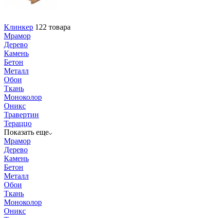
Клинкер
122 товара
Мрамор
Дерево
Камень
Бетон
Металл
Обои
Ткань
Моноколор
Оникс
Травертин
Тераццо
Показать еще
Мрамор
Дерево
Камень
Бетон
Металл
Обои
Ткань
Моноколор
Оникс