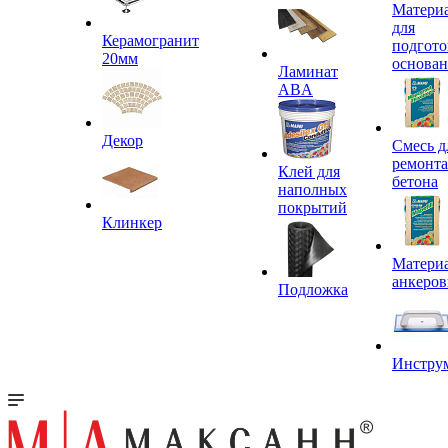
Матери
для
Керамогранит
подгото
20мм
основа
Ламинат
ABA
Декор
Смесь д
ремонта
Клей для
бетона
наполных
покрытий
Клинкер
Материа
анкеров
Подложка
Инстру