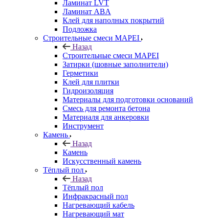
Ламинат LVT
Ламинат ABA
Клей для наполных покрытий
Подложка
Строительные смеси MAPEI
Назад
Строительные смеси MAPEI
Затирки (шовные заполнители)
Герметики
Клей для плитки
Гидроизоляция
Материалы для подготовки оснований
Смесь для ремонта бетона
Материаля для анкеровки
Инструмент
Камень
Назад
Камень
Искусственный камень
Тёплый пол
Назад
Тёплый пол
Инфракрасный пол
Нагревающий кабель
Нагревающий мат