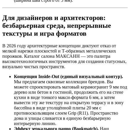
(ширина шва строго от 5 мм).
Для дизайнеров и архитекторов:
безбарьерная среда, непрерывные
текстуры и игра форматов
В 2026 году архитектурные концепции диктуют отказ от
мелкой нарезки плоскостей и Т‑образных металлических
порожков. Каталог салона МАКСАНН — это палитра
высокотехнологичных инструментов для создания статусных,
визуально чистых пространств.
Концепция Inside‑Out (единый визуальный контур).
Мы предлагаем сквозные коллекции брендов. Вы
можете спроектировать матовый керамогранит 9 мм под
дерево или бетон в гостиной, продолжить его на стене
кухни в виде тонкого макси‑формата 6 мм, а затем
вывести эту же текстуру на открытую террасу и в зону
бассейна в виде утолщённой плиты 20 мм с
противоскользящим слоем Grip (R11). Пространство
дома и улицы сливается в единую безбарьерную
интерьерную линию.
Эффект зеркального панно (Bookmatch).
Наш