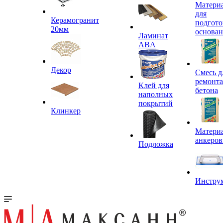
Матери
для
Керамогранит
подгото
20мм
основа
Ламинат
ABA
Декор
Смесь д
ремонта
Клей для
бетона
наполных
покрытий
Клинкер
Материа
анкеров
Подложка
Инстру