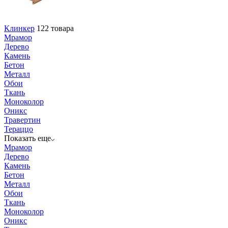
Клинкер
122 товара
Мрамор
Дерево
Камень
Бетон
Металл
Обои
Ткань
Моноколор
Оникс
Травертин
Тераццо
Показать еще
Мрамор
Дерево
Камень
Бетон
Металл
Обои
Ткань
Моноколор
Оникс