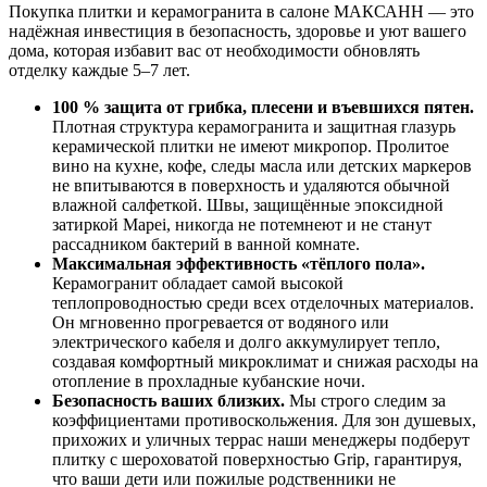
Покупка плитки и керамогранита в салоне МАКСАНН — это
надёжная инвестиция в безопасность, здоровье и уют вашего
дома, которая избавит вас от необходимости обновлять
отделку каждые 5–7 лет.
100 % защита от грибка, плесени и въевшихся пятен.
Плотная структура керамогранита и защитная глазурь
керамической плитки не имеют микропор. Пролитое
вино на кухне, кофе, следы масла или детских маркеров
не впитываются в поверхность и удаляются обычной
влажной салфеткой. Швы, защищённые эпоксидной
затиркой Mapei, никогда не потемнеют и не станут
рассадником бактерий в ванной комнате.
Максимальная эффективность «тёплого пола».
Керамогранит обладает самой высокой
теплопроводностью среди всех отделочных материалов.
Он мгновенно прогревается от водяного или
электрического кабеля и долго аккумулирует тепло,
создавая комфортный микроклимат и снижая расходы на
отопление в прохладные кубанские ночи.
Безопасность ваших близких.
Мы строго следим за
коэффициентами противоскольжения. Для зон душевых,
прихожих и уличных террас наши менеджеры подберут
плитку с шероховатой поверхностью Grip, гарантируя,
что ваши дети или пожилые родственники не