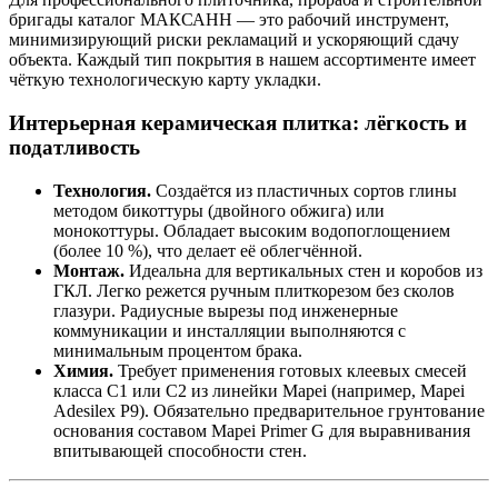
бригады каталог МАКСАНН — это рабочий инструмент,
минимизирующий риски рекламаций и ускоряющий сдачу
объекта. Каждый тип покрытия в нашем ассортименте имеет
чёткую технологическую карту укладки.
Интерьерная керамическая плитка: лёгкость и
податливость
Технология.
Создаётся из пластичных сортов глины
методом бикоттуры (двойного обжига) или
монокоттуры. Обладает высоким водопоглощением
(более 10 %), что делает её облегчённой.
Монтаж.
Идеальна для вертикальных стен и коробов из
ГКЛ. Легко режется ручным плиткорезом без сколов
глазури. Радиусные вырезы под инженерные
коммуникации и инсталляции выполняются с
минимальным процентом брака.
Химия.
Требует применения готовых клеевых смесей
класса C1 или C2 из линейки Mapei (например, Mapei
Adesilex P9). Обязательно предварительное грунтование
основания составом Mapei Primer G для выравнивания
впитывающей способности стен.