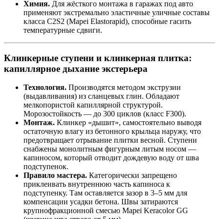
Химия.
Для жёсткого монтажа в гаражах под авто
применяют экстремально эластичные уличные составы
класса C2S2 (Mapei Elastorapid), способные гасить
температурные сдвиги.
Клинкерные ступени и клинкерная плитка:
капиллярное дыхание экстерьера
Технология.
Производятся методом экструзии
(выдавливания) из сланцевых глин. Обладают
мелкопористой капиллярной структурой.
Морозостойкость — до 300 циклов (класс F300).
Монтаж.
Клинкер «дышит», самостоятельно выводя
остаточную влагу из бетонного крыльца наружу, что
предотвращает отрывание плитки весной. Ступени
снабжены монолитным фигурным литым носом —
капиносом, который отводит дождевую воду от шва
подступенок.
Правило мастера.
Категорически запрещено
приклеивать внутреннюю часть капиноса к
подступенку. Там оставляется зазор в 3–5 мм для
компенсации усадки бетона. Швы затираются
крупнофракционной смесью Mapei Keracolor GG