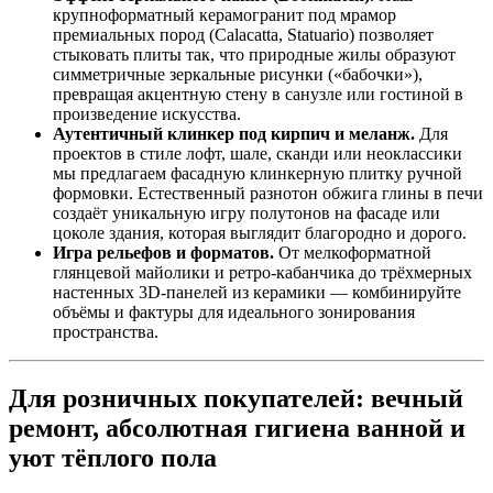
крупноформатный керамогранит под мрамор
премиальных пород (Calacatta, Statuario) позволяет
стыковать плиты так, что природные жилы образуют
симметричные зеркальные рисунки («бабочки»),
превращая акцентную стену в санузле или гостиной в
произведение искусства.
Аутентичный клинкер под кирпич и меланж.
Для
проектов в стиле лофт, шале, сканди или неоклассики
мы предлагаем фасадную клинкерную плитку ручной
формовки. Естественный разнотон обжига глины в печи
создаёт уникальную игру полутонов на фасаде или
цоколе здания, которая выглядит благородно и дорого.
Игра рельефов и форматов.
От мелкоформатной
глянцевой майолики и ретро‑кабанчика до трёхмерных
настенных 3D‑панелей из керамики — комбинируйте
объёмы и фактуры для идеального зонирования
пространства.
Для розничных покупателей: вечный
ремонт, абсолютная гигиена ванной и
уют тёплого пола