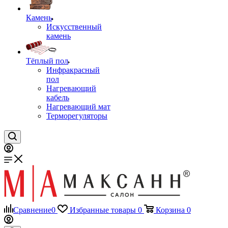
Камень
Искусственный
камень
Тёплый пол
Инфракрасный
пол
Нагревающий
кабель
Нагревающий мат
Терморегуляторы
Сравнение
0
Избранные товары
0
Корзина
0