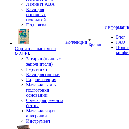
Ламинат ABA
Клей для
наполных
покрытий
Подложка
Информаци
Блог
Коллекции
FAQ
Бренды
Полит
Строительные смеси
конфи
MAPEI
Затирки (шовные
заполнители)
Герметики
Клей для плитки
Гидроизоляция
Материалы для
подготовки
оснований
Смесь для ремонта
бетона
Материаля для
анкеровки
Инструмент