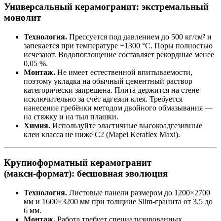
Универсальный керамогранит: экстремальный
монолит
Технология.
Прессуется под давлением до 500 кг/см² и
запекается при температуре +1300 °C. Поры полностью
исчезают. Водопоглощение составляет рекордные менее
0,05 %.
Монтаж.
Не имеет естественной впитываемости,
поэтому укладка на обычный цементный раствор
категорически запрещена. Плита держится на стене
исключительно за счёт адгезии клея. Требуется
нанесение гребёнки методом двойного обмазывания —
на стяжку и на тыл плашки.
Химия.
Используйте эластичные высокоадгезивные
клеи класса не ниже C2 (Mapei Keraflex Maxi).
Крупноформатный керамогранит
(макси‑формат): бесшовная эволюция
Технология.
Листовые панели размером до 1200×2700
мм и 1600×3200 мм при толщине Slim‑гранита от 3,5 до
6 мм.
Монтаж.
Работа требует специализированных