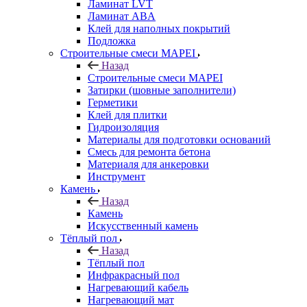
Ламинат LVT
Ламинат ABA
Клей для наполных покрытий
Подложка
Строительные смеси MAPEI
Назад
Строительные смеси MAPEI
Затирки (шовные заполнители)
Герметики
Клей для плитки
Гидроизоляция
Материалы для подготовки оснований
Смесь для ремонта бетона
Материаля для анкеровки
Инструмент
Камень
Назад
Камень
Искусственный камень
Тёплый пол
Назад
Тёплый пол
Инфракрасный пол
Нагревающий кабель
Нагревающий мат