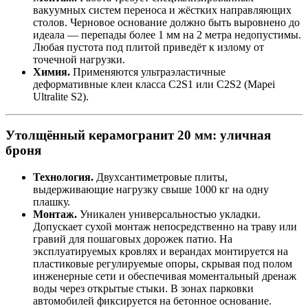
вакуумных систем переноса и жёстких направляющих
столов. Черновое основание должно быть выровнено до
идеала — перепады более 1 мм на 2 метра недопустимы.
Любая пустота под плитой приведёт к излому от
точечной нагрузки.
Химия.
Применяются ультраэластичные
деформативные клеи класса C2S1 или C2S2 (Mapei
Ultralite S2).
Утолщённый керамогранит 20 мм: уличная
броня
Технология.
Двухсантиметровые плиты,
выдерживающие нагрузку свыше 1000 кг на одну
плашку.
Монтаж.
Уникален универсальностью укладки.
Допускает сухой монтаж непосредственно на траву или
гравий для пошаговых дорожек патио. На
эксплуатируемых кровлях и верандах монтируется на
пластиковые регулируемые опоры, скрывая под полом
инженерные сети и обеспечивая моментальный дренаж
воды через открытые стыки. В зонах парковки
автомобилей фиксируется на бетонное основание.