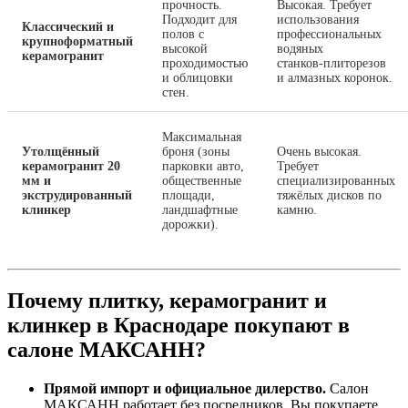
прочность.
Высокая. Требует
Подходит для
использования
Классический и
полов с
профессиональных
крупноформатный
высокой
водяных
керамогранит
проходимостью
станков‑плиторезов
и облицовки
и алмазных коронок.
стен.
Максимальная
Утолщённый
броня (зоны
Очень высокая.
керамогранит 20
парковки авто,
Требует
мм и
общественные
специализированных
экструдированный
площади,
тяжёлых дисков по
клинкер
ландшафтные
камню.
дорожки).
Почему плитку, керамогранит и
клинкер в Краснодаре покупают в
салоне МАКСАНН?
Прямой импорт и официальное дилерство.
Салон
МАКСАНН работает без посредников. Вы покупаете