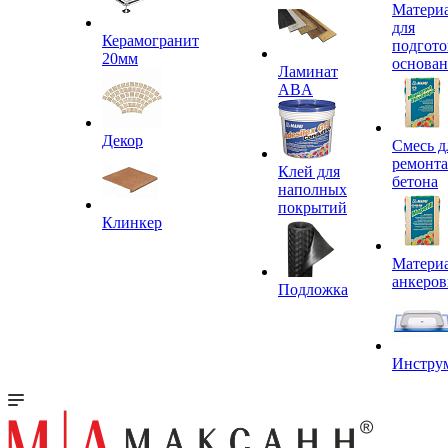
Матери
для
Керамогранит
подгото
20мм
основа
Ламинат
ABA
Декор
Смесь д
ремонта
Клей для
бетона
наполных
покрытий
Клинкер
Материа
анкеров
Подложка
Инстру