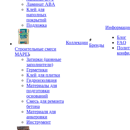
Ламинат ABA
Клей для
наполных
покрытий
Подложка
Информаци
Блог
Коллекции
FAQ
Бренды
Полит
Строительные смеси
конфи
MAPEI
Затирки (шовные
заполнители)
Герметики
Клей для плитки
Гидроизоляция
Материалы для
подготовки
оснований
Смесь для ремонта
бетона
Материаля для
анкеровки
Инструмент