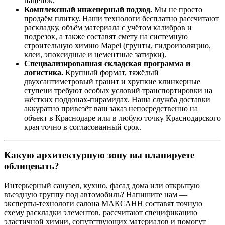
наценок.
Комплексный инженерный подход.
Мы не просто
продаём плитку. Наши технологи бесплатно рассчитают
раскладку, объём материала с учётом калибров и
подрезок, а также составят смету на системную
строительную химию Mapei (грунты, гидроизоляцию,
клеи, эпоксидные и цементные затирки).
Специализированная складская программа и
логистика.
Крупный формат, тяжёлый
двухсантиметровый гранит и хрупкие клинкерные
ступени требуют особых условий транспортировки на
жёстких поддонах‑пирамидах. Наша служба доставки
аккуратно привезёт ваш заказ непосредственно на
объект в Краснодаре или в любую точку Краснодарского
края точно в согласованный срок.
Какую архитектурную зону вы планируете
облицевать?
Интерьерный санузел, кухню, фасад дома или открытую
въездную группу под автомобиль? Напишите нам —
эксперты‑технологи салона МАКСАНН составят точную
схему раскладки элементов, рассчитают спецификацию
эластичной химии, сопутствующих материалов и помогут