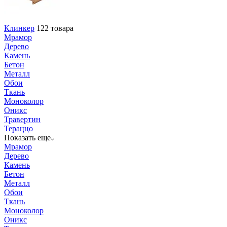
Клинкер
122 товара
Мрамор
Дерево
Камень
Бетон
Металл
Обои
Ткань
Моноколор
Оникс
Травертин
Тераццо
Показать еще
Мрамор
Дерево
Камень
Бетон
Металл
Обои
Ткань
Моноколор
Оникс