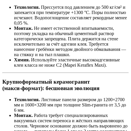
Технология.
Прессуется под давлением до 500 кг/см² и
запекается при температуре +1300 °C. Поры полностью
исчезают. Водопоглощение составляет рекордные менее
0,05 %.
Монтаж.
Не имеет естественной впитываемости,
поэтому укладка на обычный цементный раствор
категорически запрещена. Плита держится на стене
исключительно за счёт адгезии клея. Требуется
нанесение гребёнки методом двойного обмазывания —
на стяжку и на тыл плашки.
Химия.
Используйте эластичные высокоадгезивные
клеи класса не ниже C2 (Mapei Keraflex Maxi).
Крупноформатный керамогранит
(макси‑формат): бесшовная эволюция
Технология.
Листовые панели размером до 1200×2700
мм и 1600×3200 мм при толщине Slim‑гранита от 3,5 до
6 мм.
Монтаж.
Работа требует специализированных
вакуумных систем переноса и жёстких направляющих
столов. Черновое основание должно быть выровнено до