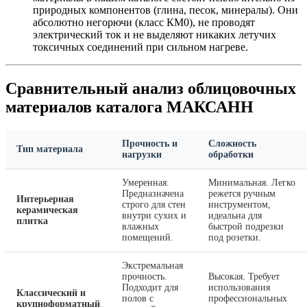
природных компонентов (глина, песок, минералы). Они
абсолютно негорючи (класс КМ0), не проводят
электрический ток и не выделяют никаких летучих
токсичных соединений при сильном нагреве.
Сравнительный анализ облицовочных
материалов каталога МАКСАНН
Прочность и
Сложность
Тип материала
нагрузки
обработки
Умеренная.
Минимальная. Легко
Предназначена
режется ручным
Интерьерная
строго для стен
инструментом,
керамическая
внутри сухих и
идеальна для
плитка
влажных
быстрой подрезки
помещений.
под розетки.
Экстремальная
прочность.
Высокая. Требует
Подходит для
использования
Классический и
полов с
профессиональных
крупноформатный