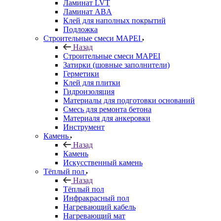
Ламинат LVT
Ламинат ABA
Клей для наполных покрытий
Подложка
Строительные смеси MAPEI
Назад
Строительные смеси MAPEI
Затирки (шовные заполнители)
Герметики
Клей для плитки
Гидроизоляция
Материалы для подготовки оснований
Смесь для ремонта бетона
Материаля для анкеровки
Инструмент
Камень
Назад
Камень
Искусственный камень
Тёплый пол
Назад
Тёплый пол
Инфракрасный пол
Нагревающий кабель
Нагревающий мат