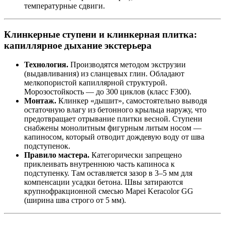
температурные сдвиги.
Клинкерные ступени и клинкерная плитка:
капиллярное дыхание экстерьера
Технология.
Производятся методом экструзии
(выдавливания) из сланцевых глин. Обладают
мелкопористой капиллярной структурой.
Морозостойкость — до 300 циклов (класс F300).
Монтаж.
Клинкер «дышит», самостоятельно выводя
остаточную влагу из бетонного крыльца наружу, что
предотвращает отрывание плитки весной. Ступени
снабжены монолитным фигурным литым носом —
капиносом, который отводит дождевую воду от шва
подступенок.
Правило мастера.
Категорически запрещено
приклеивать внутреннюю часть капиноса к
подступенку. Там оставляется зазор в 3–5 мм для
компенсации усадки бетона. Швы затираются
крупнофракционной смесью Mapei Keracolor GG
(ширина шва строго от 5 мм).