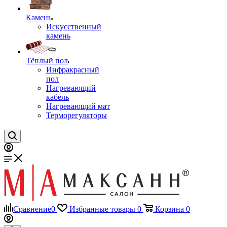
Камень
Искусственный
камень
Тёплый пол
Инфракрасный
пол
Нагревающий
кабель
Нагревающий мат
Терморегуляторы
Сравнение
0
Избранные товары
0
Корзина
0