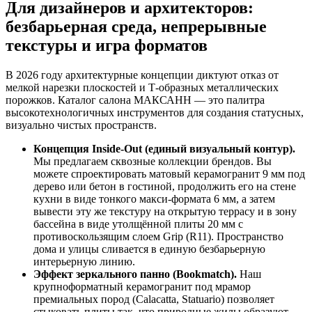
Для дизайнеров и архитекторов:
безбарьерная среда, непрерывные
текстуры и игра форматов
В 2026 году архитектурные концепции диктуют отказ от
мелкой нарезки плоскостей и Т‑образных металлических
порожков. Каталог салона МАКСАНН — это палитра
высокотехнологичных инструментов для создания статусных,
визуально чистых пространств.
Концепция Inside‑Out (единый визуальный контур).
Мы предлагаем сквозные коллекции брендов. Вы
можете спроектировать матовый керамогранит 9 мм под
дерево или бетон в гостиной, продолжить его на стене
кухни в виде тонкого макси‑формата 6 мм, а затем
вывести эту же текстуру на открытую террасу и в зону
бассейна в виде утолщённой плиты 20 мм с
противоскользящим слоем Grip (R11). Пространство
дома и улицы сливается в единую безбарьерную
интерьерную линию.
Эффект зеркального панно (Bookmatch).
Наш
крупноформатный керамогранит под мрамор
премиальных пород (Calacatta, Statuario) позволяет
стыковать плиты так, что природные жилы образуют