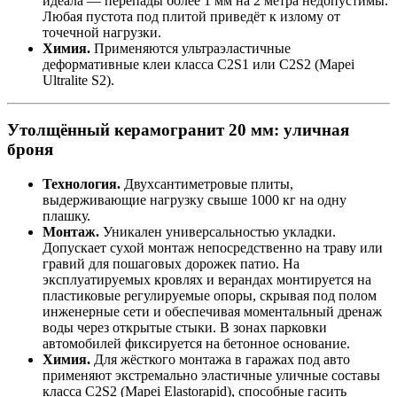
идеала — перепады более 1 мм на 2 метра недопустимы.
Любая пустота под плитой приведёт к излому от
точечной нагрузки.
Химия.
Применяются ультраэластичные
деформативные клеи класса C2S1 или C2S2 (Mapei
Ultralite S2).
Утолщённый керамогранит 20 мм: уличная
броня
Технология.
Двухсантиметровые плиты,
выдерживающие нагрузку свыше 1000 кг на одну
плашку.
Монтаж.
Уникален универсальностью укладки.
Допускает сухой монтаж непосредственно на траву или
гравий для пошаговых дорожек патио. На
эксплуатируемых кровлях и верандах монтируется на
пластиковые регулируемые опоры, скрывая под полом
инженерные сети и обеспечивая моментальный дренаж
воды через открытые стыки. В зонах парковки
автомобилей фиксируется на бетонное основание.
Химия.
Для жёсткого монтажа в гаражах под авто
применяют экстремально эластичные уличные составы
класса C2S2 (Mapei Elastorapid), способные гасить