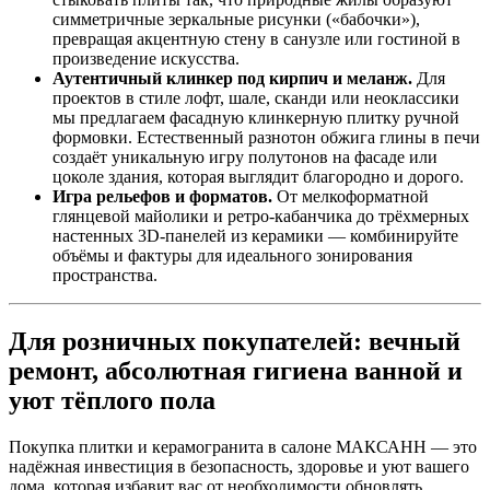
симметричные зеркальные рисунки («бабочки»),
превращая акцентную стену в санузле или гостиной в
произведение искусства.
Аутентичный клинкер под кирпич и меланж.
Для
проектов в стиле лофт, шале, сканди или неоклассики
мы предлагаем фасадную клинкерную плитку ручной
формовки. Естественный разнотон обжига глины в печи
создаёт уникальную игру полутонов на фасаде или
цоколе здания, которая выглядит благородно и дорого.
Игра рельефов и форматов.
От мелкоформатной
глянцевой майолики и ретро‑кабанчика до трёхмерных
настенных 3D‑панелей из керамики — комбинируйте
объёмы и фактуры для идеального зонирования
пространства.
Для розничных покупателей: вечный
ремонт, абсолютная гигиена ванной и
уют тёплого пола
Покупка плитки и керамогранита в салоне МАКСАНН — это
надёжная инвестиция в безопасность, здоровье и уют вашего
дома, которая избавит вас от необходимости обновлять