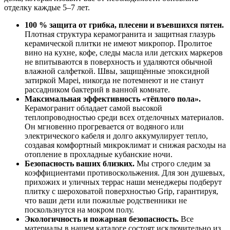
отделку каждые 5–7 лет.
100 % защита от грибка, плесени и въевшихся пятен.
Плотная структура керамогранита и защитная глазурь
керамической плитки не имеют микропор. Пролитое
вино на кухне, кофе, следы масла или детских маркеров
не впитываются в поверхность и удаляются обычной
влажной салфеткой. Швы, защищённые эпоксидной
затиркой Mapei, никогда не потемнеют и не станут
рассадником бактерий в ванной комнате.
Максимальная эффективность «тёплого пола».
Керамогранит обладает самой высокой
теплопроводностью среди всех отделочных материалов.
Он мгновенно прогревается от водяного или
электрического кабеля и долго аккумулирует тепло,
создавая комфортный микроклимат и снижая расходы на
отопление в прохладные кубанские ночи.
Безопасность ваших близких.
Мы строго следим за
коэффициентами противоскольжения. Для зон душевых,
прихожих и уличных террас наши менеджеры подберут
плитку с шероховатой поверхностью Grip, гарантируя,
что ваши дети или пожилые родственники не
поскользнутся на мокром полу.
Экологичность и пожарная безопасность.
Все
материалы в нашем каталоге состоят исключительно из