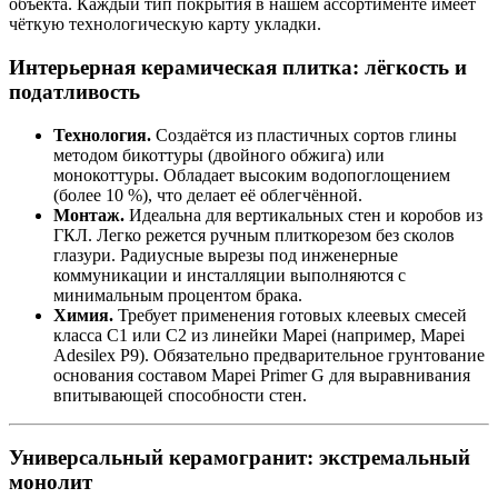
объекта. Каждый тип покрытия в нашем ассортименте имеет
чёткую технологическую карту укладки.
Интерьерная керамическая плитка: лёгкость и
податливость
Технология.
Создаётся из пластичных сортов глины
методом бикоттуры (двойного обжига) или
монокоттуры. Обладает высоким водопоглощением
(более 10 %), что делает её облегчённой.
Монтаж.
Идеальна для вертикальных стен и коробов из
ГКЛ. Легко режется ручным плиткорезом без сколов
глазури. Радиусные вырезы под инженерные
коммуникации и инсталляции выполняются с
минимальным процентом брака.
Химия.
Требует применения готовых клеевых смесей
класса C1 или C2 из линейки Mapei (например, Mapei
Adesilex P9). Обязательно предварительное грунтование
основания составом Mapei Primer G для выравнивания
впитывающей способности стен.
Универсальный керамогранит: экстремальный
монолит