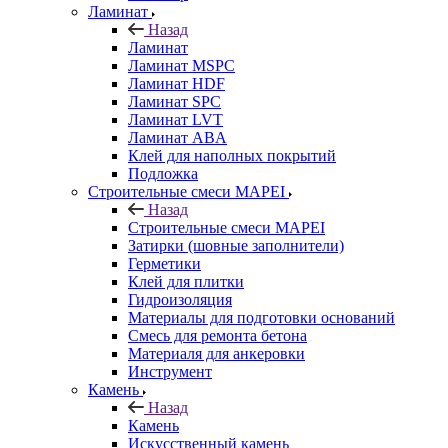
Ламинат
Назад
Ламинат
Ламинат MSPC
Ламинат HDF
Ламинат SPC
Ламинат LVT
Ламинат ABA
Клей для наполных покрытий
Подложка
Строительные смеси MAPEI
Назад
Строительные смеси MAPEI
Затирки (шовные заполнители)
Герметики
Клей для плитки
Гидроизоляция
Материалы для подготовки оснований
Смесь для ремонта бетона
Материаля для анкеровки
Инструмент
Камень
Назад
Камень
Искусственный камень