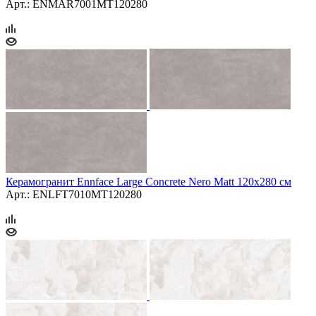
Арт.: ENMAR7001MT120280
Керамогранит Ennface Large Concrete Nero Matt 120х280 см
Арт.: ENLFT7010MT120280