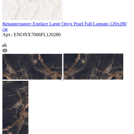
Керамогранит Ennface Large Onyx Pearl Full Lappato 120х280
см
Арт.: ENONX7006FL120280