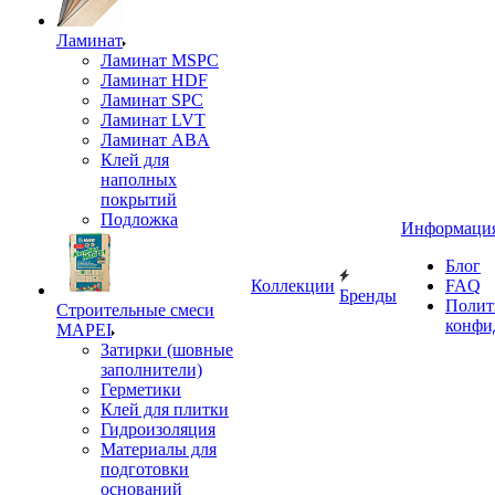
Ламинат
Ламинат MSPC
Ламинат HDF
Ламинат SPC
Ламинат LVT
Ламинат ABA
Клей для
наполных
покрытий
Подложка
Информаци
Блог
Коллекции
FAQ
Бренды
Полит
Строительные смеси
конфи
MAPEI
Затирки (шовные
заполнители)
Герметики
Клей для плитки
Гидроизоляция
Материалы для
подготовки
оснований