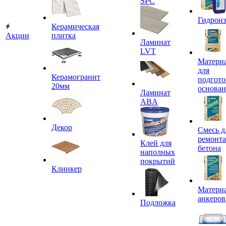
SPC
Гидроиз
Керамическая
Акции
плитка
Ламинат
LVT
Матери
для
Керамогранит
подгото
20мм
основа
Ламинат
ABA
Декор
Смесь д
ремонта
Клей для
бетона
наполных
покрытий
Клинкер
Материа
анкеров
Подложка