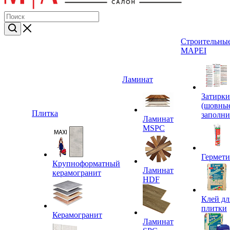
Строительные
MAPEI
Ламинат
Затирки
(шовны
Плитка
заполни
Ламинат
MSPC
Гермет
Крупноформатный
Ламинат
керамогранит
HDF
Клей дл
плитки
Керамогранит
Ламинат