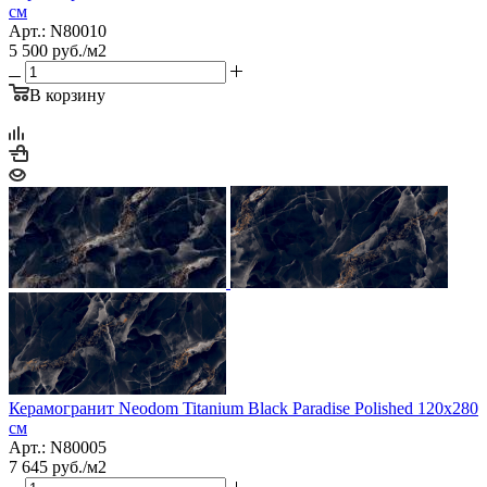
см
Арт.: N80010
5 500
руб.
/м2
В корзину
Керамогранит Neodom Titanium Black Paradise Polished 120х280
см
Арт.: N80005
7 645
руб.
/м2