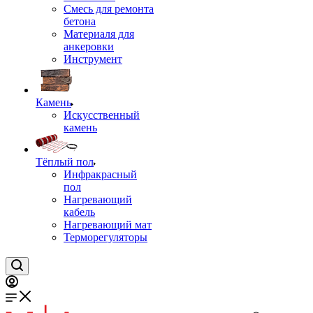
Смесь для ремонта
бетона
Материаля для
анкеровки
Инструмент
Камень
Искусственный
камень
Тёплый пол
Инфракрасный
пол
Нагревающий
кабель
Нагревающий мат
Терморегуляторы