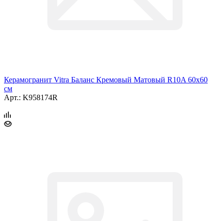
Керамогранит Vitra Баланс Кремовый Матовый R10A 60x60
см
Арт.: K958174R