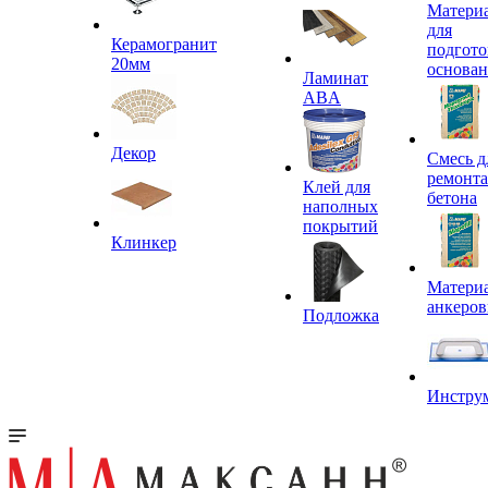
Матери
для
Керамогранит
подгото
20мм
основа
Ламинат
ABA
Декор
Смесь д
ремонта
Клей для
бетона
наполных
покрытий
Клинкер
Материа
анкеров
Подложка
Инстру