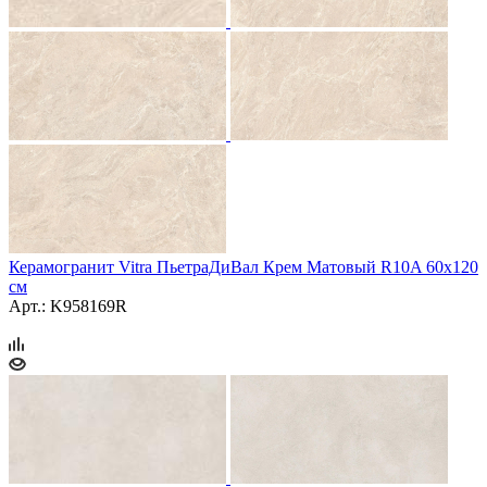
Керамогранит Vitra ПьетраДиВал Крем Матовый R10A 60x120
см
Арт.: K958169R