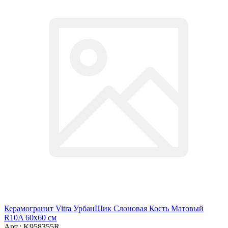
Керамогранит Vitra УрбанШик Слоновая Кость Матовый
R10A 60x60 см
Арт.: K958355R