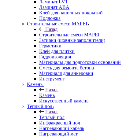
Ламинат LVT
Ламинат ABA
Клей для наполных покрытий
Подложка
Строительные смеси MAPEI
Назад
Строительные смеси MAPEI
Затирки (шовные заполнители)
Герметики
Клей для плитки
Гидроизоляция
Материалы для подготовки оснований
Смесь для ремонта бетона
Материаля для анкеровки
Инструмент
Камень
Назад
Камень
Искусственный камень
Тёплый пол
Назад
Тёплый пол
Инфракрасный пол
Нагревающий кабель
Нагревающий мат