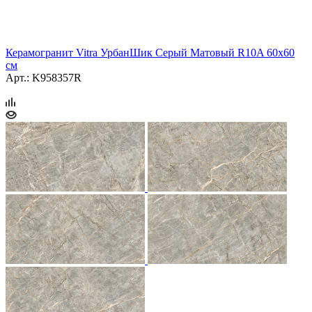
Керамогранит Vitra УрбанШик Серый Матовый R10A 60x60
см
Арт.: K958357R