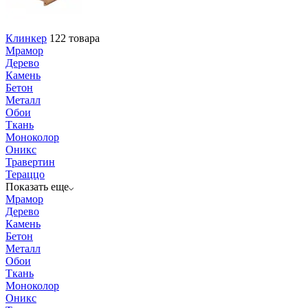
Клинкер
122 товара
Мрамор
Дерево
Камень
Бетон
Металл
Обои
Ткань
Моноколор
Оникс
Травертин
Тераццо
Показать еще
Мрамор
Дерево
Камень
Бетон
Металл
Обои
Ткань
Моноколор
Оникс