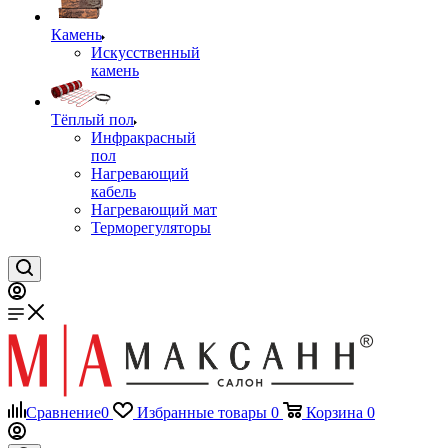
Камень
Искусственный
камень
Тёплый пол
Инфракрасный
пол
Нагревающий
кабель
Нагревающий мат
Терморегуляторы
Сравнение
0
Избранные товары
0
Корзина
0