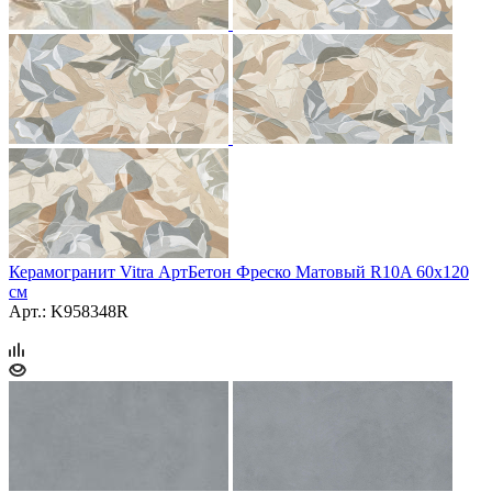
Керамогранит Vitra АртБетон Фреско Матовый R10A 60x120
см
Арт.: K958348R