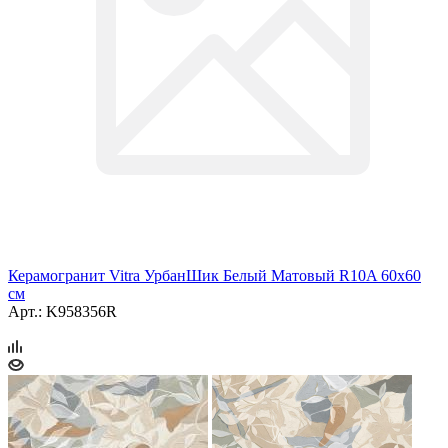
Керамогранит Vitra УрбанШик Белый Матовый R10A 60x60
см
Арт.: K958356R