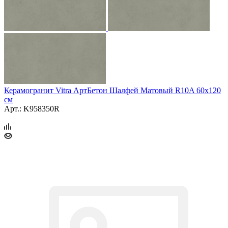
Керамогранит Vitra АртБетон Шалфей Матовый R10A 60x120
см
Арт.: K958350R