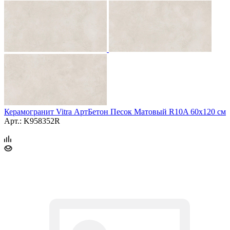
Керамогранит Vitra АртБетон Песок Матовый R10A 60x120 см
Арт.: K958352R