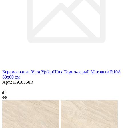
Керамогранит Vitra УрбанШик Темно-серый Матовый R10A
60x60 см
Арт.: K958358R