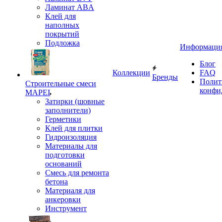
Ламинат ABA
Клей для
наполных
покрытий
Подложка
Информаци
Блог
Коллекции
FAQ
Бренды
Полит
Строительные смеси
конфи
MAPEI
Затирки (шовные
заполнители)
Герметики
Клей для плитки
Гидроизоляция
Материалы для
подготовки
оснований
Смесь для ремонта
бетона
Материаля для
анкеровки
Инструмент