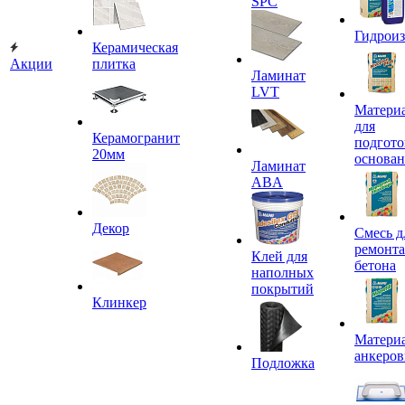
SPC
Гидроиз
Керамическая
Акции
плитка
Ламинат
LVT
Матери
для
Керамогранит
подгото
20мм
основа
Ламинат
ABA
Декор
Смесь д
ремонта
Клей для
бетона
наполных
покрытий
Клинкер
Материа
анкеров
Подложка