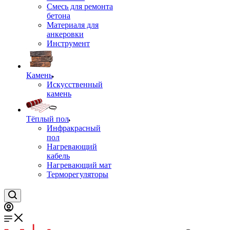
Смесь для ремонта
бетона
Материаля для
анкеровки
Инструмент
Камень
Искусственный
камень
Тёплый пол
Инфракрасный
пол
Нагревающий
кабель
Нагревающий мат
Терморегуляторы