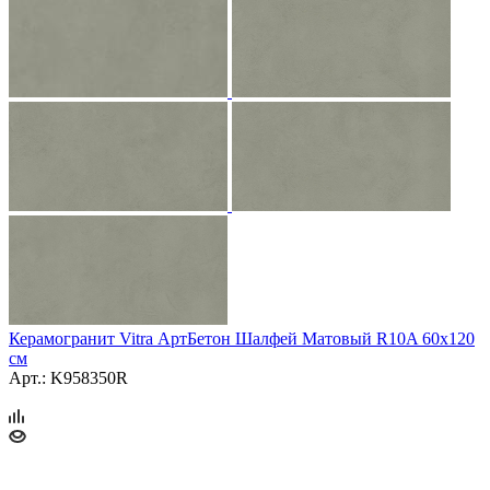
Керамогранит Vitra АртБетон Шалфей Матовый R10A 60x120
см
Арт.: K958350R