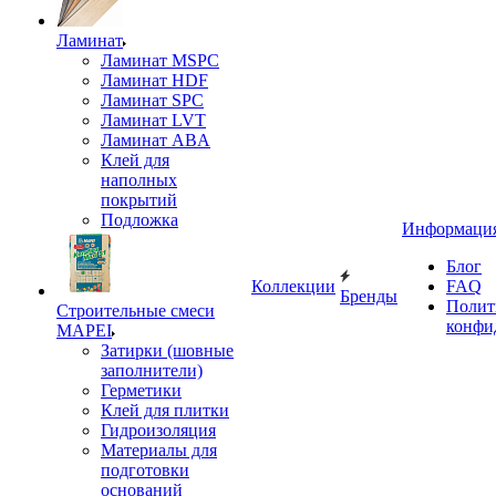
Ламинат
Ламинат MSPC
Ламинат HDF
Ламинат SPC
Ламинат LVT
Ламинат ABA
Клей для
наполных
покрытий
Подложка
Информаци
Блог
Коллекции
FAQ
Бренды
Полит
Строительные смеси
конфи
MAPEI
Затирки (шовные
заполнители)
Герметики
Клей для плитки
Гидроизоляция
Материалы для
подготовки
оснований