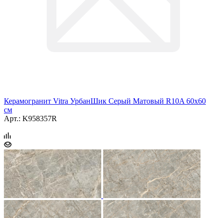
Керамогранит Vitra УрбанШик Серый Матовый R10A 60x60
см
Арт.: K958357R