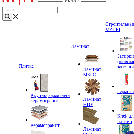
Строительные
MAPEI
Ламинат
Затирки
(шовны
Плитка
заполни
Ламинат
MSPC
Гермет
Крупноформатный
Ламинат
керамогранит
HDF
Клей дл
плитки
Керамогранит
Ламинат