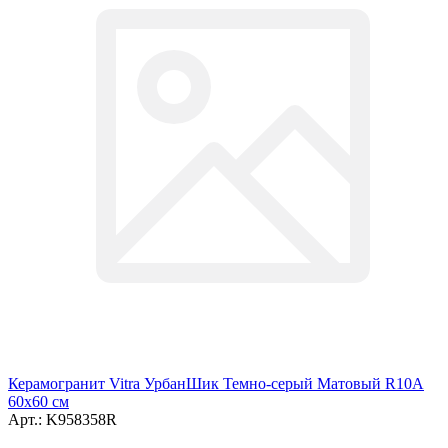
Керамогранит Vitra УрбанШик Темно-серый Матовый R10A
60x60 см
Арт.: K958358R