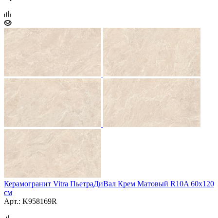
Керамогранит Vitra ПьетраДиВал Крем Матовый R10A 60x120
см
Арт.: K958169R