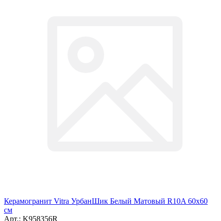
Керамогранит Vitra УрбанШик Белый Матовый R10A 60x60
см
Арт.: K958356R