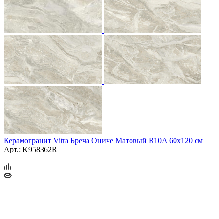
Керамогранит Vitra Бреча Ониче Матовый R10A 60x120 см
Арт.: K958362R