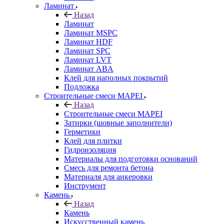
Ламинат
Назад
Ламинат
Ламинат MSPC
Ламинат HDF
Ламинат SPC
Ламинат LVT
Ламинат ABA
Клей для наполных покрытий
Подложка
Строительные смеси MAPEI
Назад
Строительные смеси MAPEI
Затирки (шовные заполнители)
Герметики
Клей для плитки
Гидроизоляция
Материалы для подготовки оснований
Смесь для ремонта бетона
Материаля для анкеровки
Инструмент
Камень
Назад
Камень
Искусственный камень