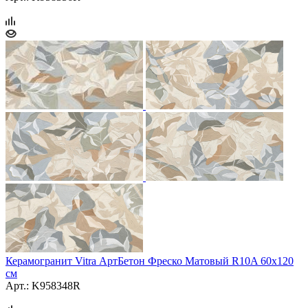
Керамогранит Vitra АртБетон Фреско Матовый R10A 60x120
см
Арт.: K958348R