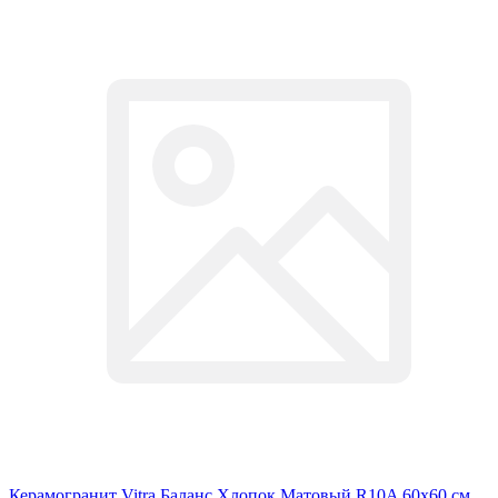
Керамогранит Vitra Баланс Хлопок Матовый R10A 60x60 см