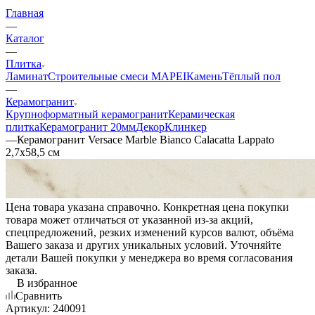
Главная
—
Каталог
—
Плитка
Ламинат
Строительные смеси MAPEI
Камень
Тёплый пол
—
Керамогранит
Крупноформатный керамогранит
Керамическая
плитка
Керамогранит 20мм
Декор
Клинкер
—
Керамогранит Versace Marble Bianco Calacatta Lappato
2,7x58,5 см
Цена товара указана справочно. Конкретная цена покупки
товара может отличаться от указанной из-за акций,
спецпредложений, резких изменений курсов валют, объёма
Вашего заказа и других уникальных условий. Уточняйте
детали Вашей покупки у менеджера во время согласования
заказа.
В избранное
Сравнить
Артикул:
240091