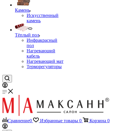
Камень
Искусственный
камень
Тёплый пол
Инфракрасный
пол
Нагревающий
кабель
Нагревающий мат
Терморегуляторы
Сравнение
0
Избранные товары
0
Корзина
0