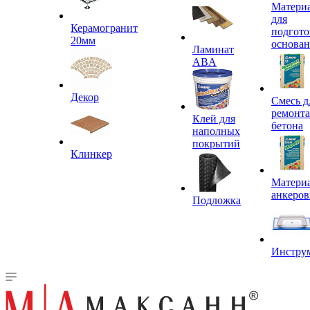
Матери
для
Керамогранит
подгото
20мм
основа
Ламинат
ABA
Декор
Смесь д
ремонта
Клей для
бетона
наполных
покрытий
Клинкер
Материа
анкеров
Подложка
Инстру