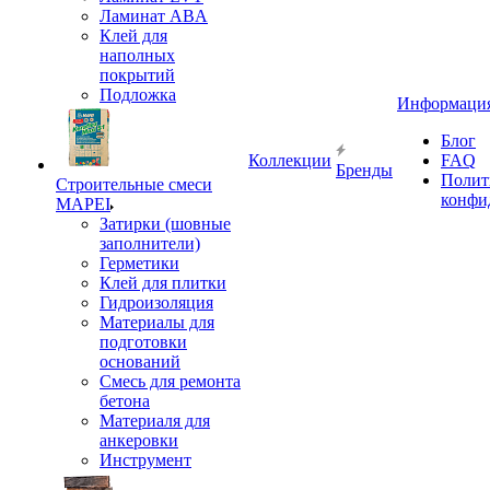
Ламинат ABA
Клей для
наполных
покрытий
Подложка
Информаци
Блог
Коллекции
FAQ
Бренды
Полит
Строительные смеси
конфи
MAPEI
Затирки (шовные
заполнители)
Герметики
Клей для плитки
Гидроизоляция
Материалы для
подготовки
оснований
Смесь для ремонта
бетона
Материаля для
анкеровки
Инструмент