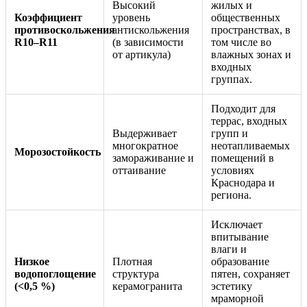
Высокий
жилых и
Коэффициент
уровень
общественных
противоскольжения
антискольжения
пространствах, в
R10–R11
(в зависимости
том числе во
от артикула)
влажных зонах и
входных
группах.
Подходит для
террас, входных
Выдерживает
групп и
многократное
неотапливаемых
Морозостойкость
замораживание и
помещений в
оттаивание
условиях
Краснодара и
региона.
Исключает
впитывание
влаги и
Низкое
Плотная
образование
водопоглощение
структура
пятен, сохраняет
(<0,5 %)
керамогранита
эстетику
мраморной