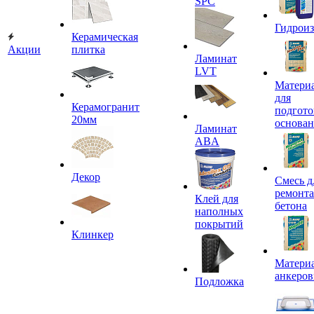
SPC
Гидроиз
Керамическая
Акции
плитка
Ламинат
LVT
Матери
для
Керамогранит
подгото
20мм
основа
Ламинат
ABA
Декор
Смесь д
ремонта
Клей для
бетона
наполных
покрытий
Клинкер
Материа
анкеров
Подложка