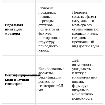
Глубокие
прожилки,
Позволяет
плавные
создать эффект
переходы
натурального
Идеальная
оттенков,
мрамора без
имитация
полуматовая
ограничений по
мрамора
фактура,
площади и весу,
повторяющая
сохраняя
структуру
премиальный
природного
вид долгие годы.
камня.
Даёт
возможность
Калиброванные
укладывать
форматы,
плитку с
Ректифицированные
ректификация,
минимальными
края и точная
допуск по
швами,
геометрия
геометрии ±0,5
формируя
мм.
визуально
монолитную
поверхность.