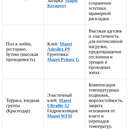
Затирка:
Mapei
сохранение
Kerapoxy
эстетики
мраморной
раскладки.
Высокая адгезия
и эластичность
для интенсивной
Пол в лобби,
Клей:
Mapei
нагрузки,
ресторане,
Adesilex P9
предотвращение
бутике (высокая
Грунтовка:
отслоения и
проходимость)
Mapei Primer G
трещин в
проходных
зонах.
Компенсация
температурных
Эластичный
подвижек,
Терраса, входная
клей:
Mapei
морозостойкость,
группа
Ultralite S2
защита
(Краснодар)
Гидроизоляция:
основания от
Mapei WFH
влаги и
перепадов
температур.