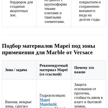
бордюров для
покрытием и
крупноформа
создания
сохранению
тными
акцентных
внешнего
плитами и
зон.
вида на
тяжёлыми
долгие годы.
элементами.
Подбор материалов Mapei под зоны
применения для Marble от Versace
Рекомендуемый
Почему это
Зона / задача
материал Mapei
важно
(со ссылкой)
Защита
основания от
протечек,
Гидроизоляция:
стойкость швов к
Mapei
Ванная, мокрые
влаге и бытовой
Mapelastic
зоны, санузел
химии,