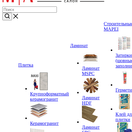
Строительные
MAPEI
Ламинат
Затирки
(шовны
Плитка
заполни
Ламинат
MSPC
Гермет
Крупноформатный
Ламинат
керамогранит
HDF
Клей дл
плитки
Керамогранит
Ламинат