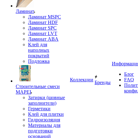
Ламинат
Ламинат MSPC
Ламинат HDF
Ламинат SPC
Ламинат LVT
Ламинат ABA
Клей для
наполных
покрытий
Подложка
Информаци
Блог
Коллекции
FAQ
Бренды
Полит
Строительные смеси
конфи
MAPEI
Затирки (шовные
заполнители)
Герметики
Клей для плитки
Гидроизоляция
Материалы для
подготовки
оснований