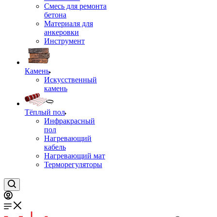
Смесь для ремонта
бетона
Материаля для
анкеровки
Инструмент
Камень
Искусственный
камень
Тёплый пол
Инфракрасный
пол
Нагревающий
кабель
Нагревающий мат
Терморегуляторы