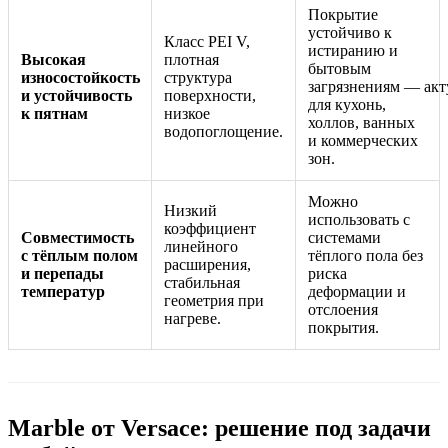
Покрытие
устойчиво к
Класс PEI V,
истиранию и
Высокая
плотная
бытовым
износостойкость
структура
загрязнениям — акт
и устойчивость
поверхности,
для кухонь,
к пятнам
низкое
холлов, ванных
водопоглощение.
и коммерческих
зон.
Можно
Низкий
использовать с
коэффициент
Совместимость
системами
линейного
с тёплым полом
тёплого пола без
расширения,
и перепады
риска
стабильная
температур
деформации и
геометрия при
отслоения
нагреве.
покрытия.
Marble от Versace: решение под задачи