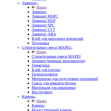
Ламинат
Назад
Ламинат
Ламинат MSPC
Ламинат HDF
Ламинат SPC
Ламинат LVT
Ламинат ABA
Клей для наполных покрытий
Подложка
Строительные смеси MAPEI
Назад
Строительные смеси MAPEI
Затирки (шовные заполнители)
Герметики
Клей для плитки
Гидроизоляция
Материалы для подготовки оснований
Смесь для ремонта бетона
Материаля для анкеровки
Инструмент
Камень
Назад
Камень
Искусственный камень