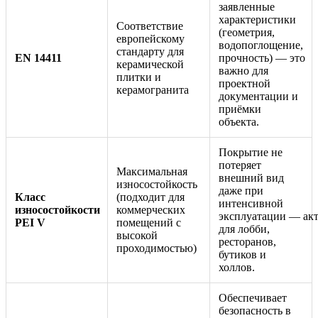
заявленные
характеристики
Соответствие
(геометрия,
европейскому
водопоглощение,
стандарту для
EN 14411
прочность) — это
керамической
важно для
плитки и
проектной
керамогранита
документации и
приёмки
объекта.
Покрытие не
потеряет
Максимальная
внешний вид
износостойкость
даже при
Класс
(подходит для
интенсивной
износостойкости
коммерческих
эксплуатации — ак
PEI V
помещений с
для лобби,
высокой
ресторанов,
проходимостью)
бутиков и
холлов.
Обеспечивает
безопасность в