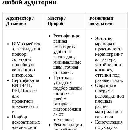
любой аудитории
Архитектор /
Мастер /
Розничный
Дизайнер
Прораб
покупатель
Ректифициро
Эстетика
ванная
BIM‑семейств
мрамора и
геометрия:
а, раскладки и
практичность
удобство
подбор
керамогранит
раскладки,
сочетаний
а: фактура,
минимальные
под общую
устойчивость
швы, точная
концепцию
к износу,
стыковка.
интерьера.
оттенки под
Протокол
Сертификаты
разные стили.
укладки:
EN 14411,
Образцы в
подбор связки
PEI, R‑класс
шоуруме,
«плитка +
для
раскладки под
клей +
проектной
площадь,
затирка +
документаци
расчёт
гидроизоляци
и.
материалов и
я» от
Подбор
гарантия.
технолога.
декоративных
Консультация
Рекомендации
элементов и
по уходу за
по работе с