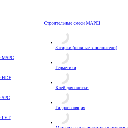
Строительные смеси MAPEI
Затирки (шовные заполнители)
т MSPC
Герметики
т HDF
Клей для плитки
т SPC
Гидроизоляция
т LVT
Материалы для подготовки основан