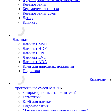
Керамогранит
Керамическая плитка
Керамогранит 20мм
Декор
Клинкер
Ламинат
Ламинат MSPC
Ламинат HDF
Ламинат SPC
Ламинат LVT
Ламинат ABA
Клей для наполных покрытий
Подложка
Коллекции
Строительные смеси MAPEI
Затирки (шовные заполнители)
Герметики
Клей для плитки
Гидроизоляция
Материалы для подготовки оснований