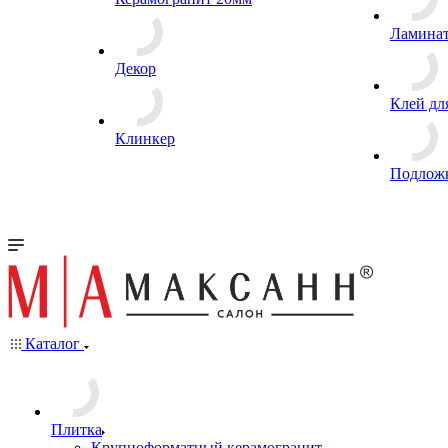
Ламина
Декор
Клей дл
Клинкер
Подлож
Каталог
Плитка
Крупноформатный керамогранит