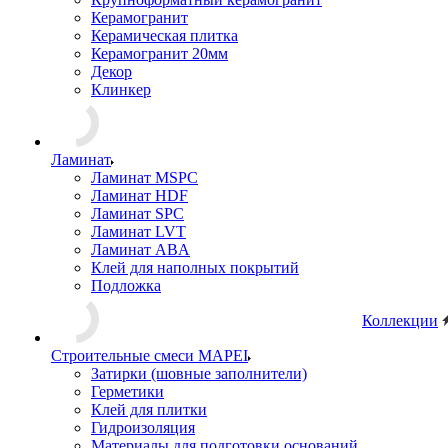
Керамогранит
Керамическая плитка
Керамогранит 20мм
Декор
Клинкер
Ламинат
Ламинат MSPC
Ламинат HDF
Ламинат SPC
Ламинат LVT
Ламинат ABA
Клей для наполных покрытий
Подложка
Коллекции
Строительные смеси MAPEI
Затирки (шовные заполнители)
Герметики
Клей для плитки
Гидроизоляция
Материалы для подготовки оснований