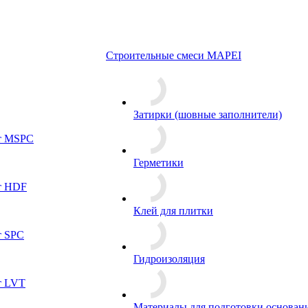
Строительные смеси MAPEI
Затирки (шовные заполнители)
т MSPC
Герметики
т HDF
Клей для плитки
т SPC
Гидроизоляция
т LVT
Материалы для подготовки основан