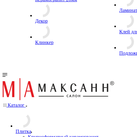
Ламина
Декор
Клей дл
Клинкер
Подлож
Каталог
Плитка
Крупноформатный керамогранит