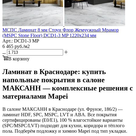
МСПС Ламинат 8 мм Стоун Флор Жемчужный Мрамор
(MSPC Stone Floor) DCD1-3 MP 1220х234 мм
Арт.: DCD1-3 MP
6 465
руб.
/м2
В корзину
Ламинат в Краснодаре: купить
напольные покрытия в салоне
МАКСАНН — комплексные решения с
материалами Mapei
В салоне МАКСАНН в Краснодаре (ул. Фрунзе, 186/2) —
ламинат HDF, SPC, MSPC, LVT и ABA. Все покрытия
сертифицированы (E0/E1), 100 % влагостойкие варианты
(SPC/MSPC/LVT) подходят для кухни, коридора и тёплого
пола. Подберём подложку и химию Mapei под тип укладки.