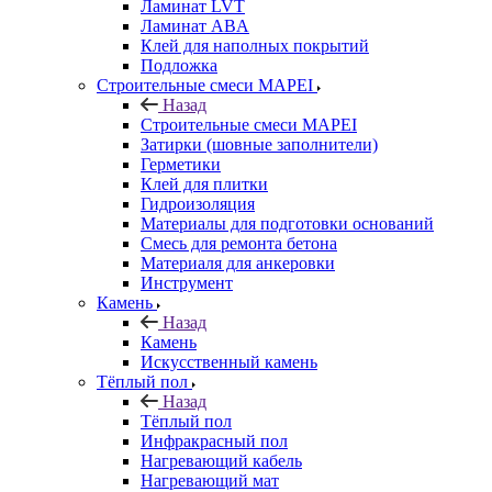
Ламинат LVT
Ламинат ABA
Клей для наполных покрытий
Подложка
Строительные смеси MAPEI
Назад
Строительные смеси MAPEI
Затирки (шовные заполнители)
Герметики
Клей для плитки
Гидроизоляция
Материалы для подготовки оснований
Смесь для ремонта бетона
Материаля для анкеровки
Инструмент
Камень
Назад
Камень
Искусственный камень
Тёплый пол
Назад
Тёплый пол
Инфракрасный пол
Нагревающий кабель
Нагревающий мат