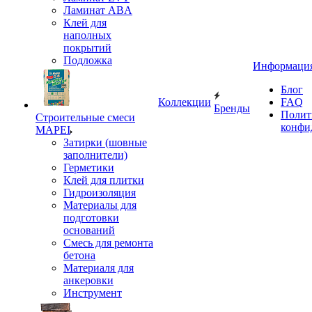
Ламинат ABA
Клей для
наполных
покрытий
Подложка
Информаци
Блог
Коллекции
FAQ
Бренды
Полит
Строительные смеси
конфи
MAPEI
Затирки (шовные
заполнители)
Герметики
Клей для плитки
Гидроизоляция
Материалы для
подготовки
оснований
Смесь для ремонта
бетона
Материаля для
анкеровки
Инструмент