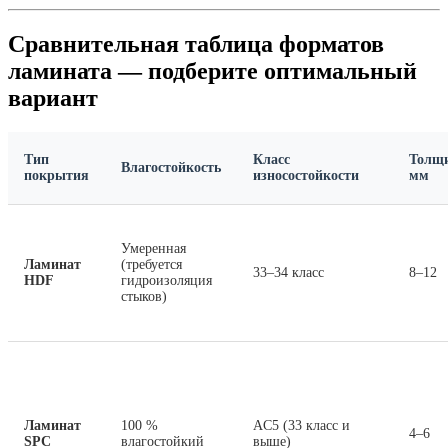
Сравнительная таблица форматов
ламината — подберите оптимальный
вариант
Тип
Класс
Толщи
Влагостойкость
покрытия
износостойкости
мм
Умеренная
Ламинат
(требуется
33–34 класс
8–12
HDF
гидроизоляция
стыков)
Ламинат
100 %
AC5 (33 класс и
4–6
SPC
влагостойкий
выше)