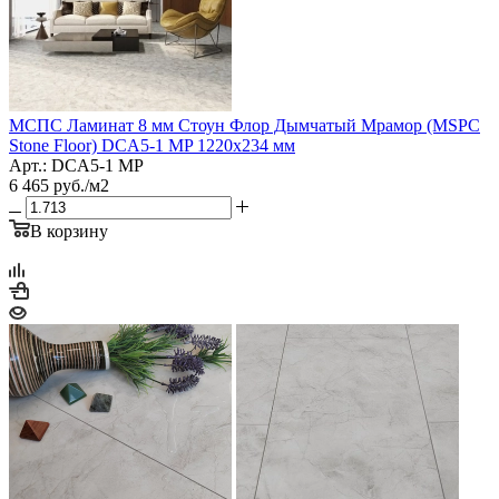
МСПС Ламинат 8 мм Стоун Флор Дымчатый Мрамор (MSPC
Stone Floor) DCA5-1 MP 1220х234 мм
Арт.: DCA5-1 MP
6 465
руб.
/м2
В корзину