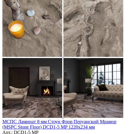
МСПС Ламинат 8 мм Стоун Флор Перуанский Мрамор
(MSPC Stone Floor) DCD1-5 MP 1220х234 мм
Арт.: DCD1-5 MP