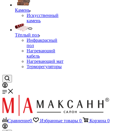
Камень
Искусственный
камень
Тёплый пол
Инфракрасный
пол
Нагревающий
кабель
Нагревающий мат
Терморегуляторы
Сравнение
0
Избранные товары
0
Корзина
0