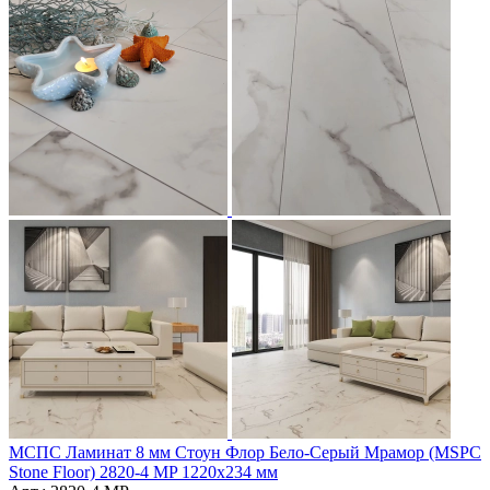
МСПС Ламинат 8 мм Стоун Флор Бело-Серый Мрамор (MSPC
Stone Floor) 2820-4 MP 1220х234 мм