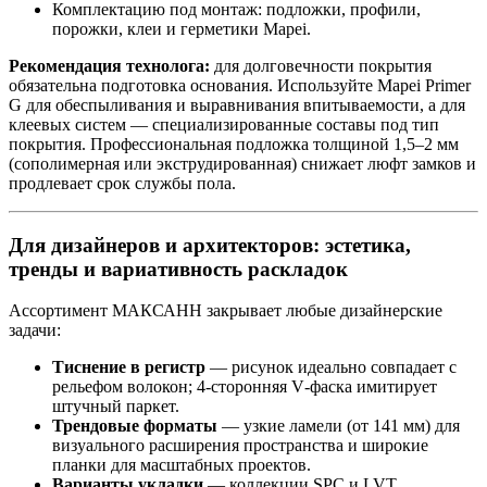
Комплектацию под монтаж: подложки, профили,
порожки, клеи и герметики Mapei.
Рекомендация технолога:
для долговечности покрытия
обязательна подготовка основания. Используйте Mapei Primer
G для обеспыливания и выравнивания впитываемости, а для
клеевых систем — специализированные составы под тип
покрытия. Профессиональная подложка толщиной 1,5–2 мм
(сополимерная или экструдированная) снижает люфт замков и
продлевает срок службы пола.
Для дизайнеров и архитекторов: эстетика,
тренды и вариативность раскладок
Ассортимент МАКСАНН закрывает любые дизайнерские
задачи:
Тиснение в регистр
— рисунок идеально совпадает с
рельефом волокон; 4‑сторонняя V‑фаска имитирует
штучный паркет.
Трендовые форматы
— узкие ламели (от 141 мм) для
визуального расширения пространства и широкие
планки для масштабных проектов.
Варианты укладки
— коллекции SPC и LVT