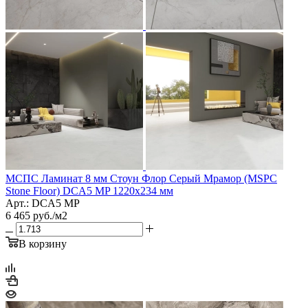
МСПС Ламинат 8 мм Стоун Флор Серый Мрамор (MSPC
Stone Floor) DCA5 MP 1220х234 мм
Арт.: DCA5 MP
6 465
руб.
/м2
В корзину