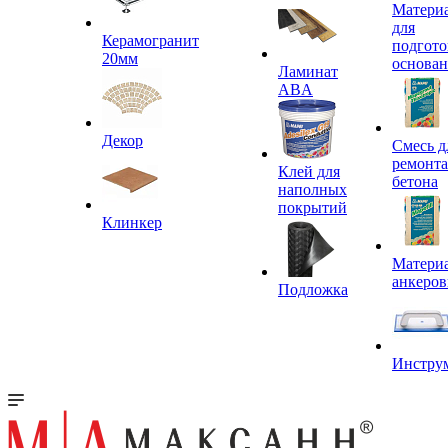
Матери
для
Керамогранит
подгото
20мм
основа
Ламинат
ABA
Декор
Смесь д
ремонта
Клей для
бетона
наполных
покрытий
Клинкер
Материа
анкеров
Подложка
Инстру