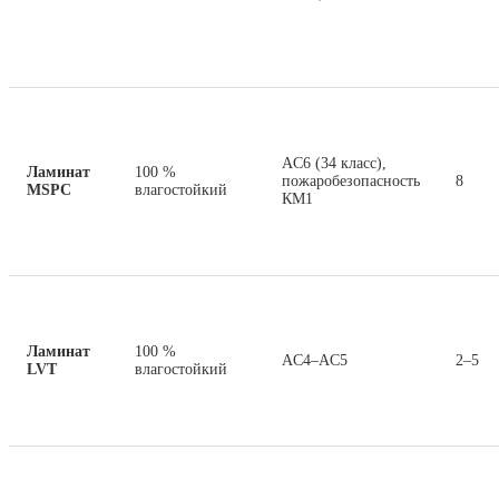
AC6 (34 класс),
Ламинат
100 %
пожаробезопасность
8
MSPC
влагостойкий
КМ1
Ламинат
100 %
AC4–AC5
2–5
LVT
влагостойкий