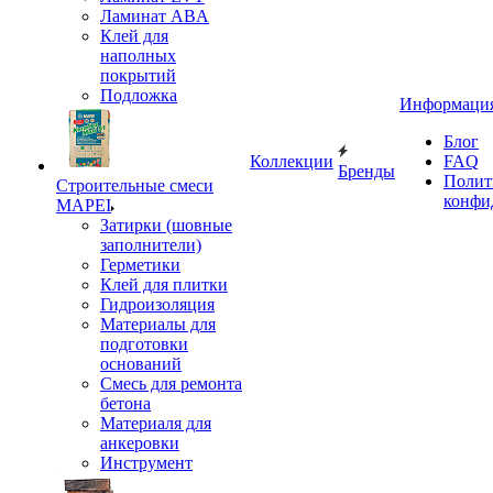
Ламинат ABA
Клей для
наполных
покрытий
Подложка
Информаци
Блог
Коллекции
FAQ
Бренды
Полит
Строительные смеси
конфи
MAPEI
Затирки (шовные
заполнители)
Герметики
Клей для плитки
Гидроизоляция
Материалы для
подготовки
оснований
Смесь для ремонта
бетона
Материаля для
анкеровки
Инструмент