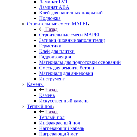
Ламинат LVT
Ламинат ABA
Клей для наполных покрытий
Подложка
Строительные смеси MAPEI
Назад
Строительные смеси MAPEI
Затирки (шовные заполнители)
Герметики
Клей для плитки
Гидроизоляция
Материалы для подготовки оснований
Смесь для ремонта бетона
Материаля для анкеровки
Инструмент
Камень
Назад
Камень
Искусственный камень
Тёплый пол
Назад
Тёплый пол
Инфракрасный пол
Нагревающий кабель
Нагревающий мат