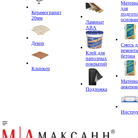
Матери
для
Керамогранит
подгото
20мм
основа
Ламинат
ABA
Декор
Смесь д
ремонта
Клей для
бетона
наполных
покрытий
Клинкер
Материа
анкеров
Подложка
Инстру