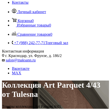
Контакты
Личный кабинет
Корзина
0
Избранные товары
0
Сравнение товаров
0
+7 (988) 242-77-71
Торговый зал
Контактная информация
г. Краснодар, ул. Фрунзе, д. 186/2
salon@maksann.ru
Вконтакте
MAX
Коллекция Art Parquet 4/43
от Tulesna
Товары коллекции Art Parquet 4/43