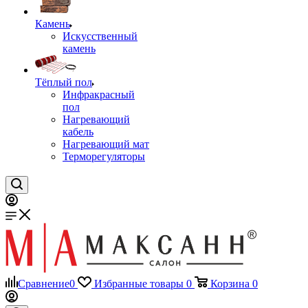
Камень
Искусственный
камень
Тёплый пол
Инфракрасный
пол
Нагревающий
кабель
Нагревающий мат
Терморегуляторы
Сравнение
0
Избранные товары
0
Корзина
0