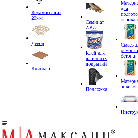
Матери
для
Керамогранит
подгото
20мм
основа
Ламинат
ABA
Декор
Смесь д
ремонта
Клей для
бетона
наполных
покрытий
Клинкер
Материа
анкеров
Подложка
Инстру