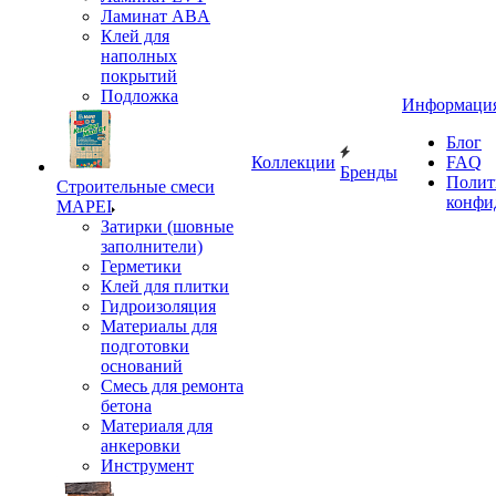
Ламинат ABA
Клей для
наполных
покрытий
Подложка
Информаци
Блог
Коллекции
FAQ
Бренды
Полит
Строительные смеси
конфи
MAPEI
Затирки (шовные
заполнители)
Герметики
Клей для плитки
Гидроизоляция
Материалы для
подготовки
оснований
Смесь для ремонта
бетона
Материаля для
анкеровки
Инструмент