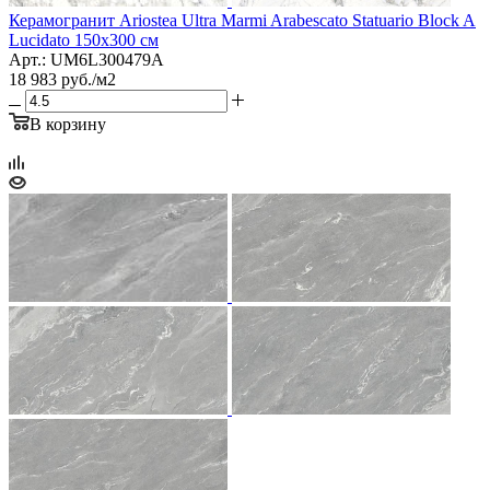
Керамогранит Ariostea Ultra Marmi Arabescato Statuario Block A
Lucidato 150x300 см
Арт.: UM6L300479A
18 983
руб.
/м2
В корзину