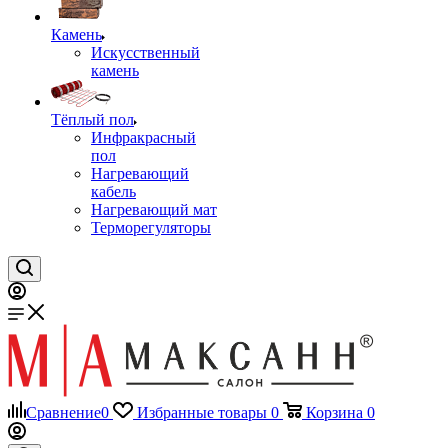
Камень
Искусственный
камень
Тёплый пол
Инфракрасный
пол
Нагревающий
кабель
Нагревающий мат
Терморегуляторы
Сравнение
0
Избранные товары
0
Корзина
0