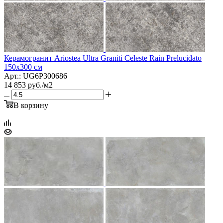
Керамогранит Ariostea Ultra Graniti Celeste Rain Prelucidato
150x300 см
Арт.: UG6P300686
14 853
руб.
/м2
В корзину