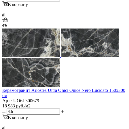
В корзину
Керамогранит Ariostea Ultra Onici Onice Nero Lucidato 150x300
см
Арт.: UO6L300679
18 983
руб.
/м2
В корзину