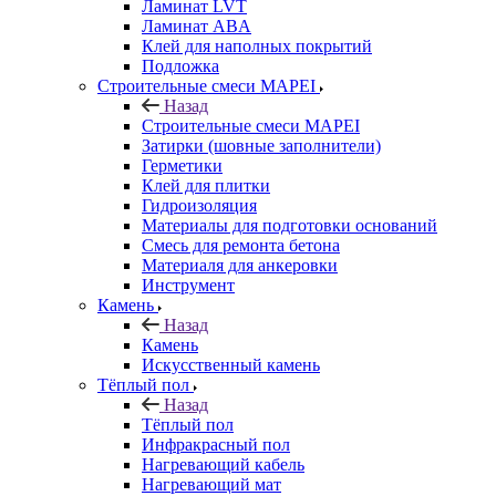
Ламинат LVT
Ламинат ABA
Клей для наполных покрытий
Подложка
Строительные смеси MAPEI
Назад
Строительные смеси MAPEI
Затирки (шовные заполнители)
Герметики
Клей для плитки
Гидроизоляция
Материалы для подготовки оснований
Смесь для ремонта бетона
Материаля для анкеровки
Инструмент
Камень
Назад
Камень
Искусственный камень
Тёплый пол
Назад
Тёплый пол
Инфракрасный пол
Нагревающий кабель
Нагревающий мат