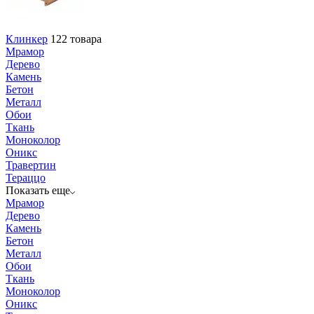
Клинкер
122 товара
Мрамор
Дерево
Камень
Бетон
Металл
Обои
Ткань
Моноколор
Оникс
Травертин
Тераццо
Показать еще
Мрамор
Дерево
Камень
Бетон
Металл
Обои
Ткань
Моноколор
Оникс