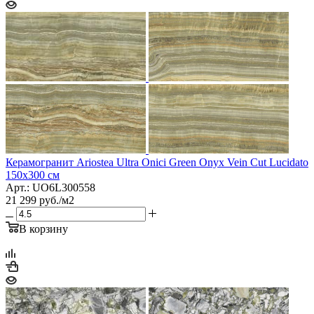
Керамогранит Ariostea Ultra Onici Green Onyx Vein Cut Lucidato
150x300 см
Арт.: UO6L300558
21 299
руб.
/м2
В корзину