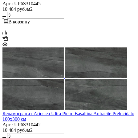
Арт.: UP6S310445
10 484
руб.
/м2
В корзину
Керамогранит Ariostea Ultra Pietre Basaltina Antracite Prelucidato
100х300 см
Арт.: UP6S310442
10 484
руб.
/м2