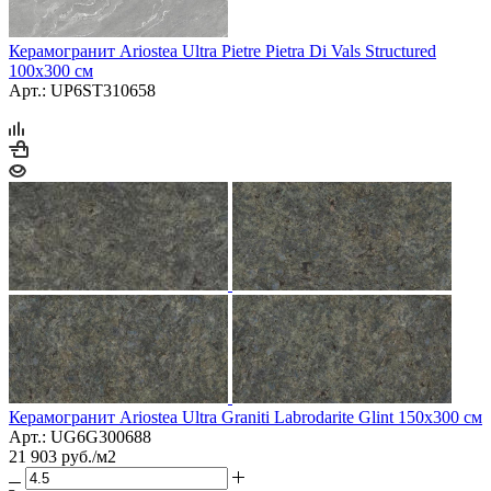
Керамогранит Ariostea Ultra Pietre Pietra Di Vals Structured
100х300 см
Арт.: UP6ST310658
Керамогранит Ariostea Ultra Graniti Labrodarite Glint 150x300 см
Арт.: UG6G300688
21 903
руб.
/м2