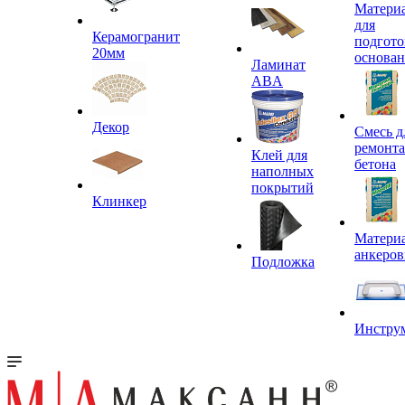
Матери
для
Керамогранит
подгото
20мм
основа
Ламинат
ABA
Декор
Смесь д
ремонта
Клей для
бетона
наполных
покрытий
Клинкер
Материа
анкеров
Подложка
Инстру