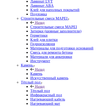
Ламинат LVT
Ламинат ABA
Клей для наполных покрытий
Подложка
Строительные смеси MAPEI
Назад
Строительные смеси MAPEI
Затирки (шовные заполнители)
Герметики
Клей для плитки
Гидроизоляция
Материалы для подготовки оснований
Смесь для ремонта бетона
Материаля для анкеровки
Инструмент
Камень
Назад
Камень
Искусственный камень
Тёплый пол
Назад
Тёплый пол
Инфракрасный пол
Нагревающий кабель
Нагревающий мат