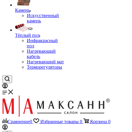
Камень
Искусственный
камень
Тёплый пол
Инфракрасный
пол
Нагревающий
кабель
Нагревающий мат
Терморегуляторы
Сравнение
0
Избранные товары
0
Корзина
0