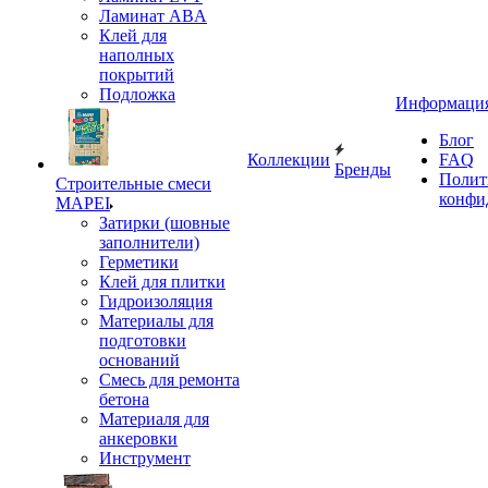
Ламинат ABA
Клей для
наполных
покрытий
Подложка
Информаци
Блог
Коллекции
FAQ
Бренды
Полит
Строительные смеси
конфи
MAPEI
Затирки (шовные
заполнители)
Герметики
Клей для плитки
Гидроизоляция
Материалы для
подготовки
оснований
Смесь для ремонта
бетона
Материаля для
анкеровки
Инструмент