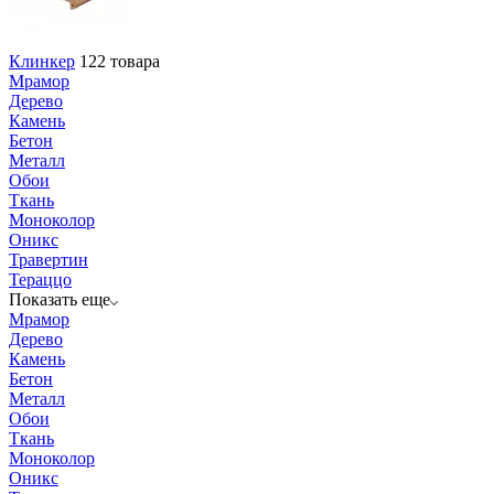
Клинкер
122 товара
Мрамор
Дерево
Камень
Бетон
Металл
Обои
Ткань
Моноколор
Оникс
Травертин
Тераццо
Показать еще
Мрамор
Дерево
Камень
Бетон
Металл
Обои
Ткань
Моноколор
Оникс