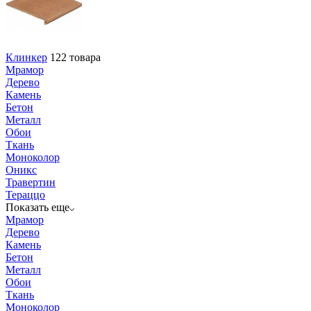
Клинкер
122 товара
Мрамор
Дерево
Камень
Бетон
Металл
Обои
Ткань
Моноколор
Оникс
Травертин
Тераццо
Показать еще
Мрамор
Дерево
Камень
Бетон
Металл
Обои
Ткань
Моноколор