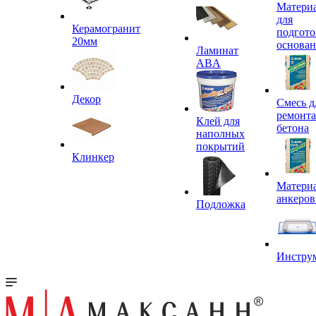
Матери
для
Керамогранит
подгото
20мм
основа
Ламинат
ABA
Декор
Смесь д
ремонта
Клей для
бетона
наполных
покрытий
Клинкер
Материа
анкеров
Подложка
Инстру