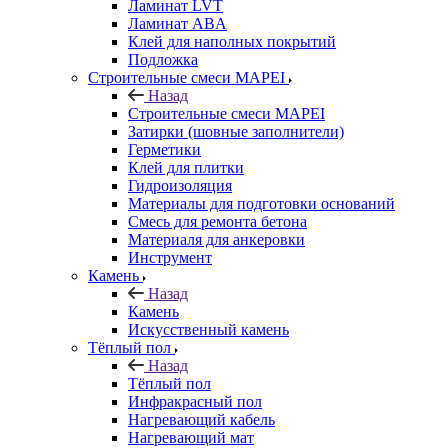
Ламинат LVT
Ламинат ABA
Клей для наполных покрытий
Подложка
Строительные смеси MAPEI
Назад
Строительные смеси MAPEI
Затирки (шовные заполнители)
Герметики
Клей для плитки
Гидроизоляция
Материалы для подготовки оснований
Смесь для ремонта бетона
Материаля для анкеровки
Инструмент
Камень
Назад
Камень
Искусственный камень
Тёплый пол
Назад
Тёплый пол
Инфракрасный пол
Нагревающий кабель
Нагревающий мат