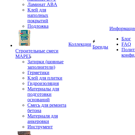
Ламинат ABA
Клей для
наполных
покрытий
Подложка
Информаци
Блог
Коллекции
FAQ
Бренды
Полит
Строительные смеси
конфи
MAPEI
Затирки (шовные
заполнители)
Герметики
Клей для плитки
Гидроизоляция
Материалы для
подготовки
оснований
Смесь для ремонта
бетона
Материаля для
анкеровки
Инструмент