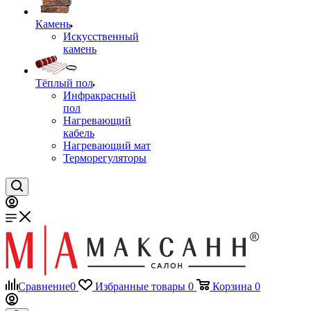
Камень
Искусственный
камень
Тёплый пол
Инфракрасный
пол
Нагревающий
кабель
Нагревающий мат
Терморегуляторы
Сравнение
0
Избранные товары
0
Корзина
0