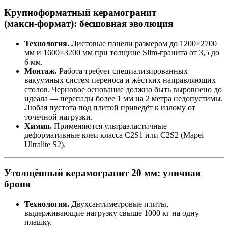
Крупноформатный керамогранит
(макси‑формат): бесшовная эволюция
Технология.
Листовые панели размером до 1200×2700
мм и 1600×3200 мм при толщине Slim‑гранита от 3,5 до
6 мм.
Монтаж.
Работа требует специализированных
вакуумных систем переноса и жёстких направляющих
столов. Черновое основание должно быть выровнено до
идеала — перепады более 1 мм на 2 метра недопустимы.
Любая пустота под плитой приведёт к излому от
точечной нагрузки.
Химия.
Применяются ультраэластичные
деформативные клеи класса C2S1 или C2S2 (Mapei
Ultralite S2).
Утолщённый керамогранит 20 мм: уличная
броня
Технология.
Двухсантиметровые плиты,
выдерживающие нагрузку свыше 1000 кг на одну
плашку.