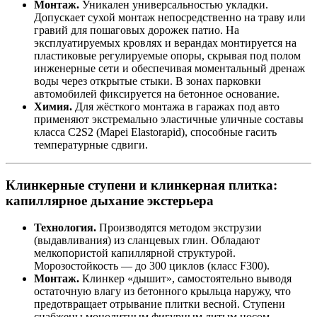
Монтаж.
Уникален универсальностью укладки.
Допускает сухой монтаж непосредственно на траву или
гравий для пошаговых дорожек патио. На
эксплуатируемых кровлях и верандах монтируется на
пластиковые регулируемые опоры, скрывая под полом
инженерные сети и обеспечивая моментальный дренаж
воды через открытые стыки. В зонах парковки
автомобилей фиксируется на бетонное основание.
Химия.
Для жёсткого монтажа в гаражах под авто
применяют экстремально эластичные уличные составы
класса C2S2 (Mapei Elastorapid), способные гасить
температурные сдвиги.
Клинкерные ступени и клинкерная плитка:
капиллярное дыхание экстерьера
Технология.
Производятся методом экструзии
(выдавливания) из сланцевых глин. Обладают
мелкопористой капиллярной структурой.
Морозостойкость — до 300 циклов (класс F300).
Монтаж.
Клинкер «дышит», самостоятельно выводя
остаточную влагу из бетонного крыльца наружу, что
предотвращает отрывание плитки весной. Ступени
снабжены монолитным фигурным литым носом —