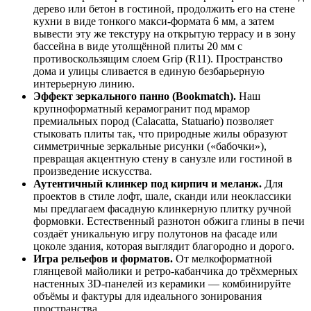
дерево или бетон в гостиной, продолжить его на стене
кухни в виде тонкого макси‑формата 6 мм, а затем
вывести эту же текстуру на открытую террасу и в зону
бассейна в виде утолщённой плиты 20 мм с
противоскользящим слоем Grip (R11). Пространство
дома и улицы сливается в единую безбарьерную
интерьерную линию.
Эффект зеркального панно (Bookmatch).
Наш
крупноформатный керамогранит под мрамор
премиальных пород (Calacatta, Statuario) позволяет
стыковать плиты так, что природные жилы образуют
симметричные зеркальные рисунки («бабочки»),
превращая акцентную стену в санузле или гостиной в
произведение искусства.
Аутентичный клинкер под кирпич и меланж.
Для
проектов в стиле лофт, шале, сканди или неоклассики
мы предлагаем фасадную клинкерную плитку ручной
формовки. Естественный разнотон обжига глины в печи
создаёт уникальную игру полутонов на фасаде или
цоколе здания, которая выглядит благородно и дорого.
Игра рельефов и форматов.
От мелкоформатной
глянцевой майолики и ретро‑кабанчика до трёхмерных
настенных 3D‑панелей из керамики — комбинируйте
объёмы и фактуры для идеального зонирования
пространства.