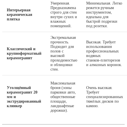
Умеренная.
Минимальная. Легко
Предназначена
режется ручным
Интерьерная
строго для стен
инструментом,
керамическая
внутри сухих и
идеальна для
плитка
влажных
быстрой подрезки
помещений.
под розетки.
Экстремальная
прочность.
Высокая. Требует
Подходит для
использования
Классический и
полов с
профессиональных
крупноформатный
высокой
водяных
керамогранит
проходимостью
станков‑плиторезов
и облицовки
и алмазных коронок.
стен.
Максимальная
Утолщённый
броня (зоны
Очень высокая.
керамогранит 20
парковки авто,
Требует
мм и
общественные
специализированных
экструдированный
площади,
тяжёлых дисков по
клинкер
ландшафтные
камню.
дорожки).