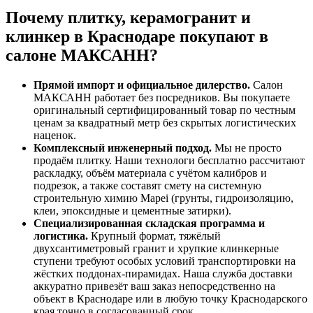
Почему плитку, керамогранит и
клинкер в Краснодаре покупают в
салоне МАКСАНН?
Прямой импорт и официальное дилерство.
Салон
МАКСАНН работает без посредников. Вы покупаете
оригинальный сертифицированный товар по честным
ценам за квадратный метр без скрытых логистических
наценок.
Комплексный инженерный подход.
Мы не просто
продаём плитку. Наши технологи бесплатно рассчитают
раскладку, объём материала с учётом калибров и
подрезок, а также составят смету на системную
строительную химию Mapei (грунты, гидроизоляцию,
клеи, эпоксидные и цементные затирки).
Специализированная складская программа и
логистика.
Крупный формат, тяжёлый
двухсантиметровый гранит и хрупкие клинкерные
ступени требуют особых условий транспортировки на
жёстких поддонах‑пирамидах. Наша служба доставки
аккуратно привезёт ваш заказ непосредственно на
объект в Краснодаре или в любую точку Краснодарского
края точно в согласованный срок.