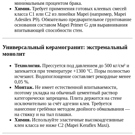
минимальным процентом брака.
Химия.
Требует применения готовых клеевых смесей
класса C1 или C2 из линейки Mapei (например, Mapei
Adesilex P9). Обязательно предварительное грунтование
основания составом Mapei Primer G для выравнивания
впитывающей способности стен.
Универсальный керамогранит: экстремальный
монолит
Технология.
Прессуется под давлением до 500 кг/см² и
запекается при температуре +1300 °C. Поры полностью
исчезают. Водопоглощение составляет рекордные менее
0,05 %.
Монтаж.
Не имеет естественной впитываемости,
поэтому укладка на обычный цементный раствор
категорически запрещена. Плита держится на стене
исключительно за счёт адгезии клея. Требуется
нанесение гребёнки методом двойного обмазывания —
на стяжку и на тыл плашки.
Химия.
Используйте эластичные высокоадгезивные
клеи класса не ниже C2 (Mapei Keraflex Maxi).