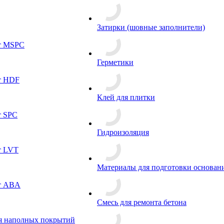
Затирки (шовные заполнители)
т MSPC
Герметики
т HDF
Клей для плитки
т SPC
Гидроизоляция
т LVT
Материалы для подготовки основан
т ABA
Смесь для ремонта бетона
я наполных покрытий