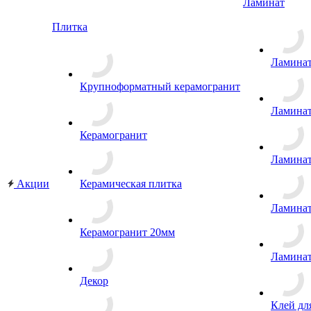
Ламинат
Плитка
Ламина
Крупноформатный керамогранит
Ламина
Керамогранит
Ламина
Акции
Керамическая плитка
Ламина
Керамогранит 20мм
Ламина
Декор
Клей дл