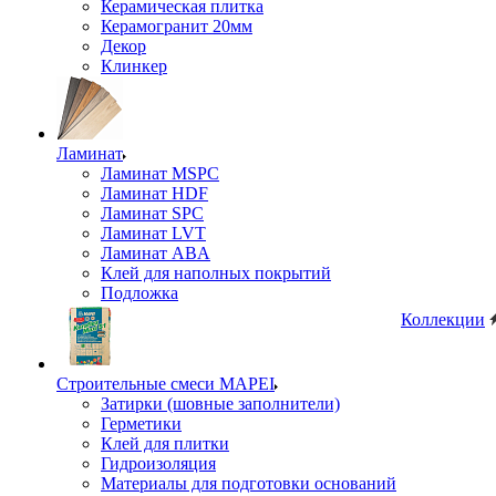
Керамическая плитка
Керамогранит 20мм
Декор
Клинкер
Ламинат
Ламинат MSPC
Ламинат HDF
Ламинат SPC
Ламинат LVT
Ламинат ABA
Клей для наполных покрытий
Подложка
Коллекции
Строительные смеси MAPEI
Затирки (шовные заполнители)
Герметики
Клей для плитки
Гидроизоляция
Материалы для подготовки оснований