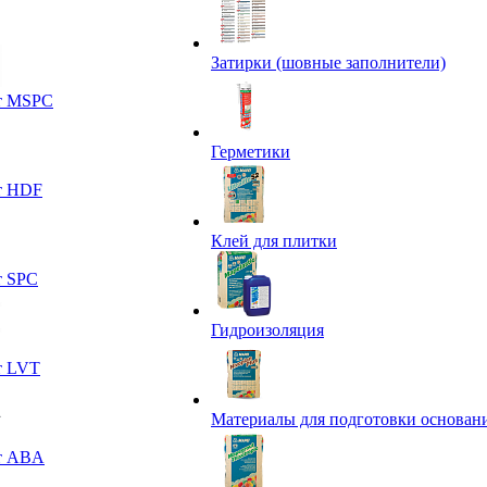
Затирки (шовные заполнители)
т MSPC
Герметики
т HDF
Клей для плитки
т SPC
Гидроизоляция
т LVT
Материалы для подготовки основан
т ABA