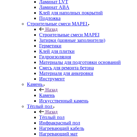
Ламинат LVT
Ламинат ABA
Клей для наполных покрытий
Подложка
Строительные смеси MAPEI
Назад
Строительные смеси MAPEI
Затирки (шовные заполнители)
Герметики
Клей для плитки
Гидроизоляция
Материалы для подготовки оснований
Смесь для ремонта бетона
Материаля для анкеровки
Инструмент
Камень
Назад
Камень
Искусственный камень
Тёплый пол
Назад
Тёплый пол
Инфракрасный пол
Нагревающий кабель
Нагревающий мат