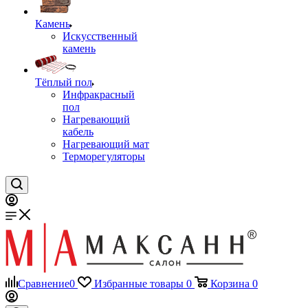
Камень
Искусственный
камень
Тёплый пол
Инфракрасный
пол
Нагревающий
кабель
Нагревающий мат
Терморегуляторы
Сравнение
0
Избранные товары
0
Корзина
0