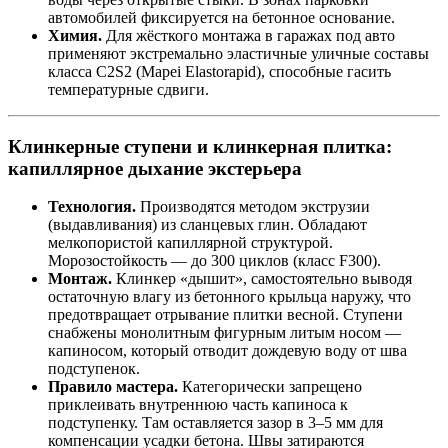
автомобилей фиксируется на бетонное основание.
Химия.
Для жёсткого монтажа в гаражах под авто
применяют экстремально эластичные уличные составы
класса C2S2 (Mapei Elastorapid), способные гасить
температурные сдвиги.
Клинкерные ступени и клинкерная плитка:
капиллярное дыхание экстерьера
Технология.
Производятся методом экструзии
(выдавливания) из сланцевых глин. Обладают
мелкопористой капиллярной структурой.
Морозостойкость — до 300 циклов (класс F300).
Монтаж.
Клинкер «дышит», самостоятельно выводя
остаточную влагу из бетонного крыльца наружу, что
предотвращает отрывание плитки весной. Ступени
снабжены монолитным фигурным литым носом —
капиносом, который отводит дождевую воду от шва
подступенок.
Правило мастера.
Категорически запрещено
приклеивать внутреннюю часть капиноса к
подступенку. Там оставляется зазор в 3–5 мм для
компенсации усадки бетона. Швы затираются