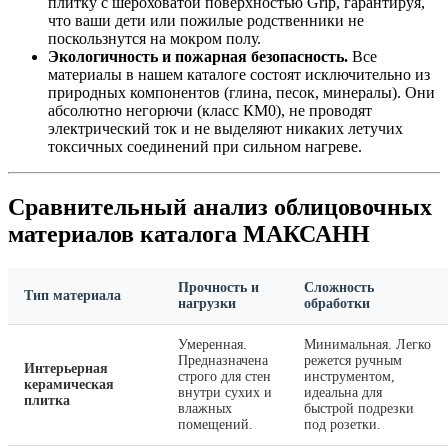
плитку с шероховатой поверхностью Grip, гарантируя,
что ваши дети или пожилые родственники не
поскользнутся на мокром полу.
Экологичность и пожарная безопасность.
Все
материалы в нашем каталоге состоят исключительно из
природных компонентов (глина, песок, минералы). Они
абсолютно негорючи (класс КМ0), не проводят
электрический ток и не выделяют никаких летучих
токсичных соединений при сильном нагреве.
Сравнительный анализ облицовочных
материалов каталога МАКСАНН
Прочность и
Сложность
Тип материала
нагрузки
обработки
Умеренная.
Минимальная. Легко
Предназначена
режется ручным
Интерьерная
строго для стен
инструментом,
керамическая
внутри сухих и
идеальна для
плитка
влажных
быстрой подрезки
помещений.
под розетки.