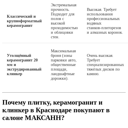
Экстремальная
прочность.
Высокая. Требует
Подходит для
использования
Классический и
полов с
профессиональных
крупноформатный
высокой
водяных
керамогранит
проходимостью
станков‑плиторезов
и облицовки
и алмазных коронок.
стен.
Максимальная
Утолщённый
броня (зоны
Очень высокая.
керамогранит 20
парковки авто,
Требует
мм и
общественные
специализированных
экструдированный
площади,
тяжёлых дисков по
клинкер
ландшафтные
камню.
дорожки).
Почему плитку, керамогранит и
клинкер в Краснодаре покупают в
салоне МАКСАНН?