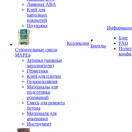
Ламинат ABA
Клей для
наполных
покрытий
Подложка
Информаци
Блог
Коллекции
FAQ
Бренды
Полит
Строительные смеси
конфи
MAPEI
Затирки (шовные
заполнители)
Герметики
Клей для плитки
Гидроизоляция
Материалы для
подготовки
оснований
Смесь для ремонта
бетона
Материаля для
анкеровки
Инструмент