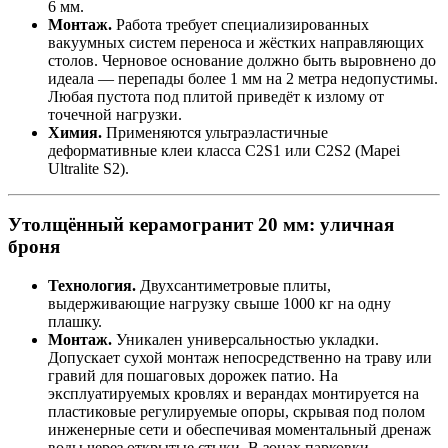
6 мм.
Монтаж.
Работа требует специализированных
вакуумных систем переноса и жёстких направляющих
столов. Черновое основание должно быть выровнено до
идеала — перепады более 1 мм на 2 метра недопустимы.
Любая пустота под плитой приведёт к излому от
точечной нагрузки.
Химия.
Применяются ультраэластичные
деформативные клеи класса C2S1 или C2S2 (Mapei
Ultralite S2).
Утолщённый керамогранит 20 мм: уличная
броня
Технология.
Двухсантиметровые плиты,
выдерживающие нагрузку свыше 1000 кг на одну
плашку.
Монтаж.
Уникален универсальностью укладки.
Допускает сухой монтаж непосредственно на траву или
гравий для пошаговых дорожек патио. На
эксплуатируемых кровлях и верандах монтируется на
пластиковые регулируемые опоры, скрывая под полом
инженерные сети и обеспечивая моментальный дренаж
воды через открытые стыки. В зонах парковки