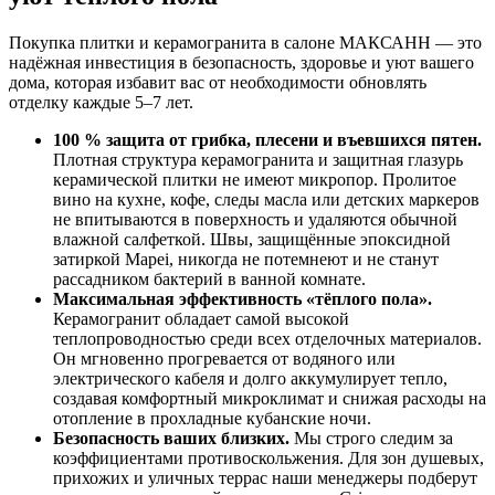
Покупка плитки и керамогранита в салоне МАКСАНН — это
надёжная инвестиция в безопасность, здоровье и уют вашего
дома, которая избавит вас от необходимости обновлять
отделку каждые 5–7 лет.
100 % защита от грибка, плесени и въевшихся пятен.
Плотная структура керамогранита и защитная глазурь
керамической плитки не имеют микропор. Пролитое
вино на кухне, кофе, следы масла или детских маркеров
не впитываются в поверхность и удаляются обычной
влажной салфеткой. Швы, защищённые эпоксидной
затиркой Mapei, никогда не потемнеют и не станут
рассадником бактерий в ванной комнате.
Максимальная эффективность «тёплого пола».
Керамогранит обладает самой высокой
теплопроводностью среди всех отделочных материалов.
Он мгновенно прогревается от водяного или
электрического кабеля и долго аккумулирует тепло,
создавая комфортный микроклимат и снижая расходы на
отопление в прохладные кубанские ночи.
Безопасность ваших близких.
Мы строго следим за
коэффициентами противоскольжения. Для зон душевых,
прихожих и уличных террас наши менеджеры подберут