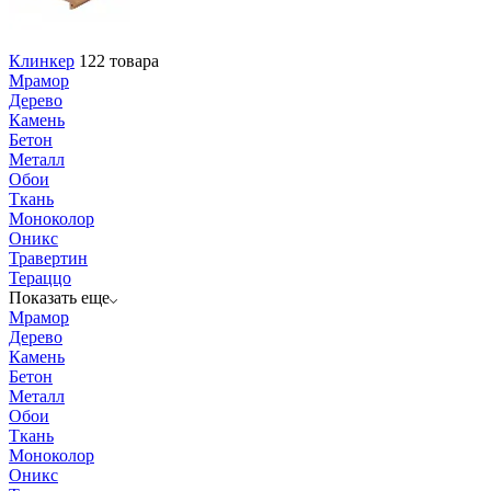
Клинкер
122 товара
Мрамор
Дерево
Камень
Бетон
Металл
Обои
Ткань
Моноколор
Оникс
Травертин
Тераццо
Показать еще
Мрамор
Дерево
Камень
Бетон
Металл
Обои
Ткань
Моноколор
Оникс