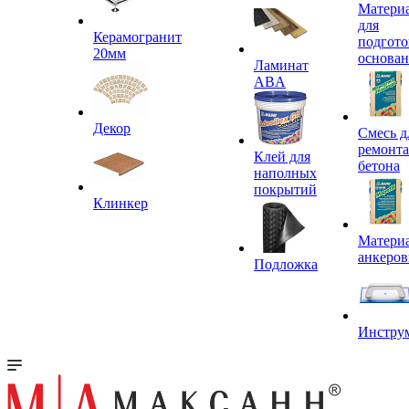
Матери
для
Керамогранит
подгото
20мм
основа
Ламинат
ABA
Декор
Смесь д
ремонта
Клей для
бетона
наполных
покрытий
Клинкер
Материа
анкеров
Подложка
Инстру