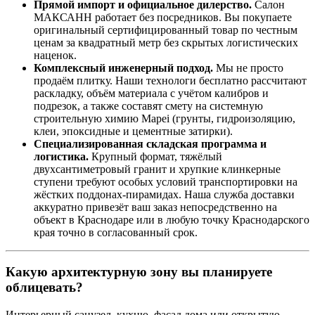
Прямой импорт и официальное дилерство.
Салон
МАКСАНН работает без посредников. Вы покупаете
оригинальный сертифицированный товар по честным
ценам за квадратный метр без скрытых логистических
наценок.
Комплексный инженерный подход.
Мы не просто
продаём плитку. Наши технологи бесплатно рассчитают
раскладку, объём материала с учётом калибров и
подрезок, а также составят смету на системную
строительную химию Mapei (грунты, гидроизоляцию,
клеи, эпоксидные и цементные затирки).
Специализированная складская программа и
логистика.
Крупный формат, тяжёлый
двухсантиметровый гранит и хрупкие клинкерные
ступени требуют особых условий транспортировки на
жёстких поддонах‑пирамидах. Наша служба доставки
аккуратно привезёт ваш заказ непосредственно на
объект в Краснодаре или в любую точку Краснодарского
края точно в согласованный срок.
Какую архитектурную зону вы планируете
облицевать?
Интерьерный санузел, кухню, фасад дома или открытую