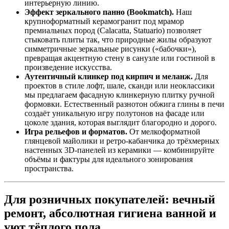
интерьерную линию.
Эффект зеркального панно (Bookmatch).
Наш
крупноформатный керамогранит под мрамор
премиальных пород (Calacatta, Statuario) позволяет
стыковать плиты так, что природные жилы образуют
симметричные зеркальные рисунки («бабочки»),
превращая акцентную стену в санузле или гостиной в
произведение искусства.
Аутентичный клинкер под кирпич и меланж.
Для
проектов в стиле лофт, шале, сканди или неоклассики
мы предлагаем фасадную клинкерную плитку ручной
формовки. Естественный разнотон обжига глины в печи
создаёт уникальную игру полутонов на фасаде или
цоколе здания, которая выглядит благородно и дорого.
Игра рельефов и форматов.
От мелкоформатной
глянцевой майолики и ретро‑кабанчика до трёхмерных
настенных 3D‑панелей из керамики — комбинируйте
объёмы и фактуры для идеального зонирования
пространства.
Для розничных покупателей: вечный
ремонт, абсолютная гигиена ванной и
уют тёплого пола