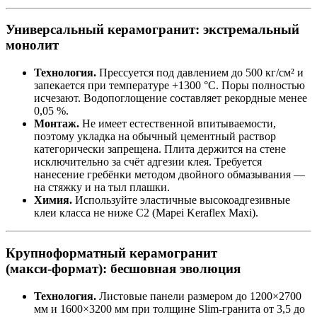
Универсальный керамогранит: экстремальный
монолит
Технология.
Прессуется под давлением до 500 кг/см² и
запекается при температуре +1300 °C. Поры полностью
исчезают. Водопоглощение составляет рекордные менее
0,05 %.
Монтаж.
Не имеет естественной впитываемости,
поэтому укладка на обычный цементный раствор
категорически запрещена. Плита держится на стене
исключительно за счёт адгезии клея. Требуется
нанесение гребёнки методом двойного обмазывания —
на стяжку и на тыл плашки.
Химия.
Используйте эластичные высокоадгезивные
клеи класса не ниже C2 (Mapei Keraflex Maxi).
Крупноформатный керамогранит
(макси‑формат): бесшовная эволюция
Технология.
Листовые панели размером до 1200×2700
мм и 1600×3200 мм при толщине Slim‑гранита от 3,5 до