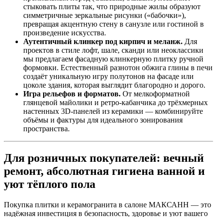
стыковать плиты так, что природные жилы образуют
симметричные зеркальные рисунки («бабочки»),
превращая акцентную стену в санузле или гостиной в
произведение искусства.
Аутентичный клинкер под кирпич и меланж.
Для
проектов в стиле лофт, шале, сканди или неоклассики
мы предлагаем фасадную клинкерную плитку ручной
формовки. Естественный разнотон обжига глины в печи
создаёт уникальную игру полутонов на фасаде или
цоколе здания, которая выглядит благородно и дорого.
Игра рельефов и форматов.
От мелкоформатной
глянцевой майолики и ретро‑кабанчика до трёхмерных
настенных 3D‑панелей из керамики — комбинируйте
объёмы и фактуры для идеального зонирования
пространства.
Для розничных покупателей: вечный
ремонт, абсолютная гигиена ванной и
уют тёплого пола
Покупка плитки и керамогранита в салоне МАКСАНН — это
надёжная инвестиция в безопасность, здоровье и уют вашего