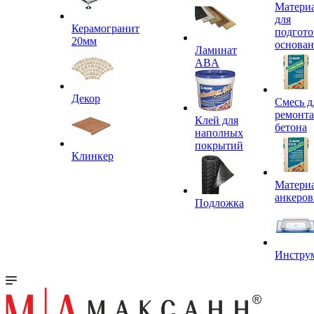
Матери
для
Керамогранит
подгото
20мм
основа
Ламинат
ABA
Декор
Смесь д
ремонта
Клей для
бетона
наполных
покрытий
Клинкер
Материа
анкеров
Подложка
Инстру