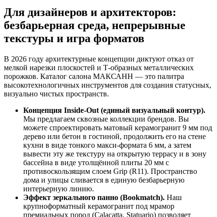
Для дизайнеров и архитекторов:
безбарьерная среда, непрерывные
текстуры и игра форматов
В 2026 году архитектурные концепции диктуют отказ от
мелкой нарезки плоскостей и Т‑образных металлических
порожков. Каталог салона МАКСАНН — это палитра
высокотехнологичных инструментов для создания статусных,
визуально чистых пространств.
Концепция Inside‑Out (единый визуальный контур).
Мы предлагаем сквозные коллекции брендов. Вы
можете спроектировать матовый керамогранит 9 мм под
дерево или бетон в гостиной, продолжить его на стене
кухни в виде тонкого макси‑формата 6 мм, а затем
вывести эту же текстуру на открытую террасу и в зону
бассейна в виде утолщённой плиты 20 мм с
противоскользящим слоем Grip (R11). Пространство
дома и улицы сливается в единую безбарьерную
интерьерную линию.
Эффект зеркального панно (Bookmatch).
Наш
крупноформатный керамогранит под мрамор
премиальных пород (Calacatta, Statuario) позволяет