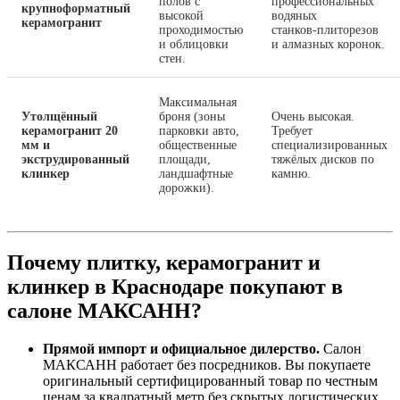
полов с
профессиональных
крупноформатный
высокой
водяных
керамогранит
проходимостью
станков‑плиторезов
и облицовки
и алмазных коронок.
стен.
Максимальная
Утолщённый
броня (зоны
Очень высокая.
керамогранит 20
парковки авто,
Требует
мм и
общественные
специализированных
экструдированный
площади,
тяжёлых дисков по
клинкер
ландшафтные
камню.
дорожки).
Почему плитку, керамогранит и
клинкер в Краснодаре покупают в
салоне МАКСАНН?
Прямой импорт и официальное дилерство.
Салон
МАКСАНН работает без посредников. Вы покупаете
оригинальный сертифицированный товар по честным
ценам за квадратный метр без скрытых логистических