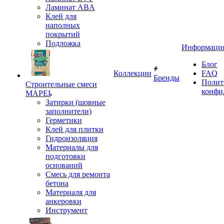
Ламинат ABA
Клей для
наполных
покрытий
Подложка
Информаци
Блог
Коллекции
FAQ
Бренды
Полит
Строительные смеси
конфи
MAPEI
Затирки (шовные
заполнители)
Герметики
Клей для плитки
Гидроизоляция
Материалы для
подготовки
оснований
Смесь для ремонта
бетона
Материаля для
анкеровки
Инструмент