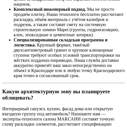
наценок.
Комплексный инженерный подход.
Мы не просто
продаём плитку. Наши технологи бесплатно рассчитают
раскладку, объём материала с учётом калибров и
подрезок, а также составят смету на системную
строительную химию Mapei (грунты, гидроизоляцию,
клеи, эпоксидные и цементные затирки).
Специализированная складская программа и
логистика.
Крупный формат, тяжёлый
двухсантиметровый гранит и хрупкие клинкерные
ступени требуют особых условий транспортировки на
жёстких поддонах‑пирамидах. Наша служба доставки
аккуратно привезёт ваш заказ непосредственно на
объект в Краснодаре или в любую точку Краснодарского
края точно в согласованный срок.
Какую архитектурную зону вы планируете
облицевать?
Интерьерный санузел, кухню, фасад дома или открытую
въездную группу под автомобиль? Напишите нам —
эксперты‑технологи салона МАКСАНН составят точную
схему раскладки элементов, рассчитают спецификацию