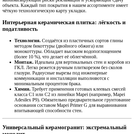
объекта. Каждый тип покрытия в нашем ассортименте имеет
чёткую технологическую карту укладки.
Интерьерная керамическая плитка: лёгкость и
податливость
Технология.
Создаётся из пластичных сортов глины
методом бикоттуры (двойного обжига) или
монокоттуры. Обладает высоким водопоглощением
(более 10 %), что делает её облегчённой.
Монтаж.
Идеальна для вертикальных стен и коробов из
ГКЛ. Легко режется ручным плиткорезом без сколов
глазури. Радиусные вырезы под инженерные
коммуникации и инсталляции выполняются с
минимальным процентом брака.
Химия.
Требует применения готовых клеевых смесей
класса C1 или C2 из линейки Mapei (например, Mapei
Adesilex P9). Обязательно предварительное грунтование
основания составом Mapei Primer G для выравнивания
впитывающей способности стен.
Универсальный керамогранит: экстремальный
монолит