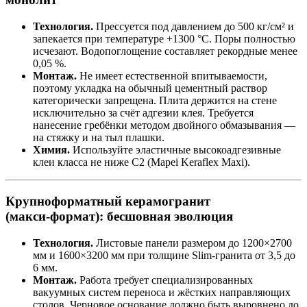
Технология.
Прессуется под давлением до 500 кг/см² и
запекается при температуре +1300 °C. Поры полностью
исчезают. Водопоглощение составляет рекордные менее
0,05 %.
Монтаж.
Не имеет естественной впитываемости,
поэтому укладка на обычный цементный раствор
категорически запрещена. Плита держится на стене
исключительно за счёт адгезии клея. Требуется
нанесение гребёнки методом двойного обмазывания —
на стяжку и на тыл плашки.
Химия.
Используйте эластичные высокоадгезивные
клеи класса не ниже C2 (Mapei Keraflex Maxi).
Крупноформатный керамогранит
(макси‑формат): бесшовная эволюция
Технология.
Листовые панели размером до 1200×2700
мм и 1600×3200 мм при толщине Slim‑гранита от 3,5 до
6 мм.
Монтаж.
Работа требует специализированных
вакуумных систем переноса и жёстких направляющих
столов. Черновое основание должно быть выровнено до