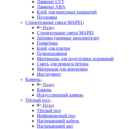
Ламинат LVT
Ламинат ABA
Клей для наполных покрытий
Подложка
Строительные смеси MAPEI
Назад
Строительные смеси MAPEI
Затирки (шовные заполнители)
Герметики
Клей для плитки
Гидроизоляция
Материалы для подготовки оснований
Смесь для ремонта бетона
Материаля для анкеровки
Инструмент
Камень
Назад
Камень
Искусственный камень
Тёплый пол
Назад
Тёплый пол
Инфракрасный пол
Нагревающий кабель
Нагревающий мат