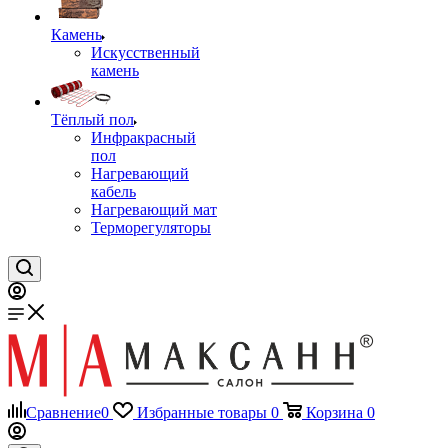
Камень
Искусственный
камень
Тёплый пол
Инфракрасный
пол
Нагревающий
кабель
Нагревающий мат
Терморегуляторы
Сравнение
0
Избранные товары
0
Корзина
0