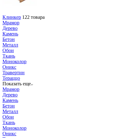
Клинкер
122 товара
Мрамор
Дерево
Камень
Бетон
Металл
Обои
Ткань
Моноколор
Оникс
Травертин
Тераццо
Показать еще
Мрамор
Дерево
Камень
Бетон
Металл
Обои
Ткань
Моноколор
Оникс