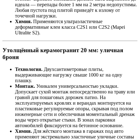
идеала — перепады более 1 мм на 2 метра недопустимы.
Любая пустота под плитой приведёт к излому от
точечной нагрузки.
Химия.
Применяются ультраэластичные
деформативные клеи класса C2S1 или C2S2 (Mapei
Ultralite S2).
Утолщённый керамогранит 20 мм: уличная
броня
Технология.
Двухсантиметровые плиты,
выдерживающие нагрузку свыше 1000 кг на одну
плашку.
Монтаж.
Уникален универсальностью укладки.
Допускает сухой монтаж непосредственно на траву или
гравий для пошаговых дорожек патио. На
эксплуатируемых кровлях и верандах монтируется на
пластиковые регулируемые опоры, скрывая под полом
инженерные сети и обеспечивая моментальный дренаж
воды через открытые стыки. В зонах парковки
автомобилей фиксируется на бетонное основание.
Химия.
Для жёсткого монтажа в гаражах под авто
применяют экстремально эластичные уличные составы