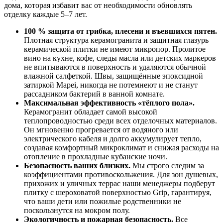
дома, которая избавит вас от необходимости обновлять
отделку каждые 5–7 лет.
100 % защита от грибка, плесени и въевшихся пятен.
Плотная структура керамогранита и защитная глазурь
керамической плитки не имеют микропор. Пролитое
вино на кухне, кофе, следы масла или детских маркеров
не впитываются в поверхность и удаляются обычной
влажной салфеткой. Швы, защищённые эпоксидной
затиркой Mapei, никогда не потемнеют и не станут
рассадником бактерий в ванной комнате.
Максимальная эффективность «тёплого пола».
Керамогранит обладает самой высокой
теплопроводностью среди всех отделочных материалов.
Он мгновенно прогревается от водяного или
электрического кабеля и долго аккумулирует тепло,
создавая комфортный микроклимат и снижая расходы на
отопление в прохладные кубанские ночи.
Безопасность ваших близких.
Мы строго следим за
коэффициентами противоскольжения. Для зон душевых,
прихожих и уличных террас наши менеджеры подберут
плитку с шероховатой поверхностью Grip, гарантируя,
что ваши дети или пожилые родственники не
поскользнутся на мокром полу.
Экологичность и пожарная безопасность.
Все