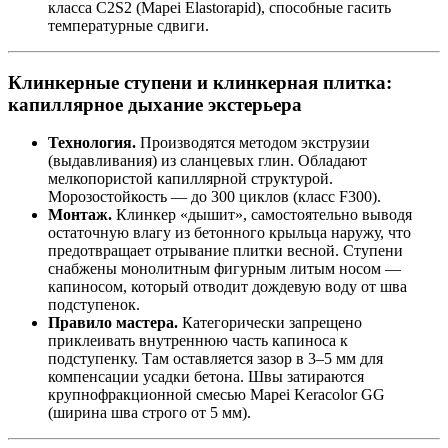
класса C2S2 (Mapei Elastorapid), способные гасить
температурные сдвиги.
Клинкерные ступени и клинкерная плитка:
капиллярное дыхание экстерьера
Технология.
Производятся методом экструзии
(выдавливания) из сланцевых глин. Обладают
мелкопористой капиллярной структурой.
Морозостойкость — до 300 циклов (класс F300).
Монтаж.
Клинкер «дышит», самостоятельно выводя
остаточную влагу из бетонного крыльца наружу, что
предотвращает отрывание плитки весной. Ступени
снабжены монолитным фигурным литым носом —
капиносом, который отводит дождевую воду от шва
подступенок.
Правило мастера.
Категорически запрещено
приклеивать внутреннюю часть капиноса к
подступенку. Там оставляется зазор в 3–5 мм для
компенсации усадки бетона. Швы затираются
крупнофракционной смесью Mapei Keracolor GG
(ширина шва строго от 5 мм).