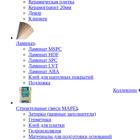
Керамическая плитка
Керамогранит 20мм
Декор
Клинкер
Ламинат
Ламинат MSPC
Ламинат HDF
Ламинат SPC
Ламинат LVT
Ламинат ABA
Клей для наполных покрытий
Подложка
Коллекции
Строительные смеси MAPEI
Затирки (шовные заполнители)
Герметики
Клей для плитки
Гидроизоляция
Материалы для подготовки оснований