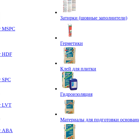
Затирки (шовные заполнители)
т MSPC
Герметики
т HDF
Клей для плитки
т SPC
Гидроизоляция
т LVT
Материалы для подготовки основан
т ABA