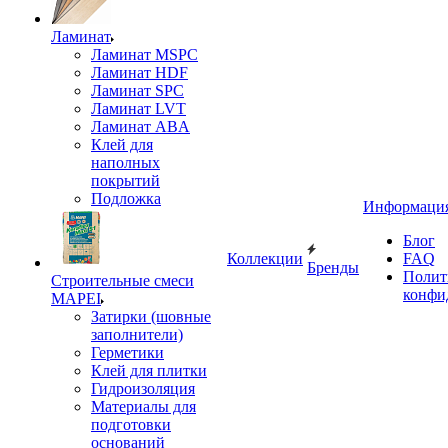
Ламинат
Ламинат MSPC
Ламинат HDF
Ламинат SPC
Ламинат LVT
Ламинат ABA
Клей для
наполных
покрытий
Подложка
Информаци
Блог
Коллекции
FAQ
Бренды
Полит
Строительные смеси
конфи
MAPEI
Затирки (шовные
заполнители)
Герметики
Клей для плитки
Гидроизоляция
Материалы для
подготовки
оснований