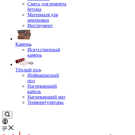
Смесь для ремонта
бетона
Материаля для
анкеровки
Инструмент
Камень
Искусственный
камень
Тёплый пол
Инфракрасный
пол
Нагревающий
кабель
Нагревающий мат
Терморегуляторы