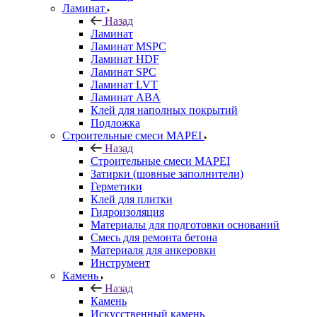
Ламинат
Назад
Ламинат
Ламинат MSPC
Ламинат HDF
Ламинат SPC
Ламинат LVT
Ламинат ABA
Клей для наполных покрытий
Подложка
Строительные смеси MAPEI
Назад
Строительные смеси MAPEI
Затирки (шовные заполнители)
Герметики
Клей для плитки
Гидроизоляция
Материалы для подготовки оснований
Смесь для ремонта бетона
Материаля для анкеровки
Инструмент
Камень
Назад
Камень
Искусственный камень