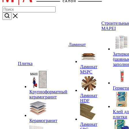
Строительные
MAPEI
Ламинат
Затирки
(шовны
Плитка
заполни
Ламинат
MSPC
Гермет
Крупноформатный
Ламинат
керамогранит
HDF
Клей дл
плитки
Керамогранит
Ламинат