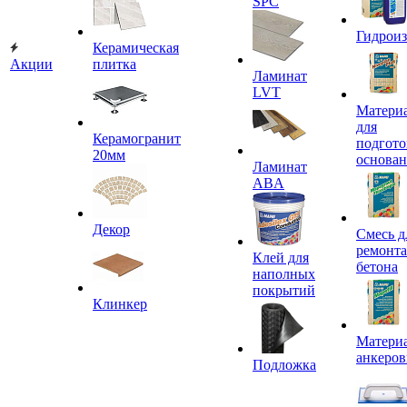
SPC
Гидроиз
Керамическая
Акции
плитка
Ламинат
LVT
Матери
для
Керамогранит
подгото
20мм
основа
Ламинат
ABA
Декор
Смесь д
ремонта
Клей для
бетона
наполных
покрытий
Клинкер
Материа
анкеров
Подложка